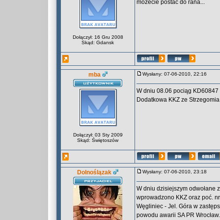
możecie postać do rana...
Dołączył: 16 Gru 2008
Skąd: Gdansk
mba
Wysłany: 07-06-2010, 22:16
W dniu 08.06 pociąg KD60847 
Dodatkowa KKZ ze Strzegomia d
Dołączył: 03 Sty 2009
Skąd: Świętoszów
Dolnoślązak
Wysłany: 07-06-2010, 23:18
W dniu dzisiejszym odwołane zos
wprowadzono KKZ oraz poć. nr 67
Węgliniec - Jel. Góra w zastęp
powodu awarii SA PR Wrocław.