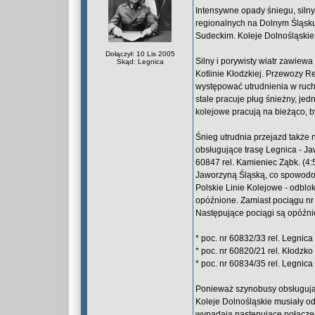
Intensywne opady śniegu, siln
regionalnych na Dolnym Śląsku.
Sudeckim. Koleje Dolnośląskie
Dołączył: 10 Lis 2005
Silny i porywisty wiatr zawiewa
Skąd: Legnica
Kotlinie Kłodzkiej. Przewozy 
występować utrudnienia w ruch
stale pracuje pług śnieżny, je
kolejowe pracują na bieżąco, 
Śnieg utrudnia przejazd także 
obsługujące trasę Legnica - Ja
60847 rel. Kamieniec Ząbk. (4:
Jaworzyną Śląską, co spowodow
Polskie Linie Kolejowe - odblo
opóźnione. Zamiast pociągu nr 
Następujące pociągi są opóźnio
* poc. nr 60832/33 rel. Legnica
* poc. nr 60820/21 rel. Kłodzko
* poc. nr 60834/35 rel. Legnica
Ponieważ szynobusy obsługujące
Koleje Dolnośląskie musiały od
wypadają następujące połącze