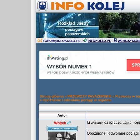
FORUM
@
INFOKOLEJ.PL
INFOKOLEJ.PL
WERSJA MOB
Strona główna
»
PRZEWOZY PASAŻERSKIE
»
Przewozy w re
»
Opóźnione i odwołane pociągi w regionie
Autor
Wojtek
Wysłany: 03-02-2010, 13:40
Opó
Opóźnione i odwołane pociągi 