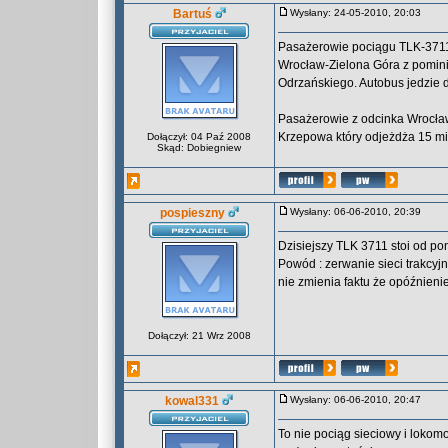
Bartuś
Wysłany: 24-05-2010, 20:03
Pasażerowie pociągu TLK-3711
Wrocław-Zielona Góra z pomin
Odrzańskiego. Autobus jedzie 
Pasażerowie z odcinka Wrocła
Krzepowa który odjeżdża 15 m
Dołączył: 04 Paź 2008
Skąd: Dobiegniew
pospieszny
Wysłany: 06-06-2010, 20:39
Dzisiejszy TLK 3711 stoi od p
Powód : zerwanie sieci trakcyj
nie zmienia faktu że opóźnieni
Dołączył: 21 Wrz 2008
kowal331
Wysłany: 06-06-2010, 20:47
To nie pociąg sieciowy i lokom