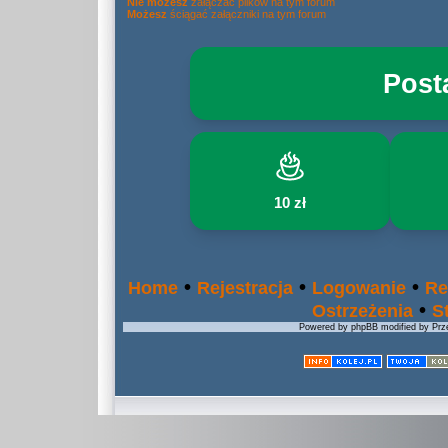
Nie możesz
załączać plików na tym forum
Możesz
ściągać załączniki na tym forum
Post
10 zł
•
•
•
Home
Rejestracja
Logowanie
Re
•
Ostrzeżenia
S
Powered by phpBB modified by Prze