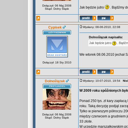
Dołączył: 06 Maj 2008
Jak będzie jutro
. Bądźmy do
Skąd: Dolny Śląsk
Cypisek
Wysłany: 08-06-2010, 22:08
Dolnoślązak napisał/a:
Jak będzie jutro
. Bądźmy
We wtorek 08.06.2010 jechał S
Dołączył: 18 Sty 2010
Dolnoślązak
Wysłany: 10-07-2010, 19:54
Nis
W 2009 roku spóźnionych było
Ponad 250 tys. zł kary zapłac
roku. Taką decyzję podjął zar
Tylko w pierwszym półroczu 200
Dołączył: 06 Maj 2008
między czerwcem a grudniem już
Skąd: Dolny Śląsk
33 złote.
W urzędzie marszałkowskim przek