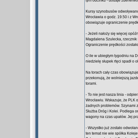
tym odcinku - dodaje zdenerw
Kursy szynobusów odwoływano ta
Wrocławia o godz. 19.50 i z W
obowiązuje ograniczenie prędk
- Jeżeli nałoży się więcej o
Magdalena Szulecka, rzecznik s
Ograniczenie prędkości został
O ile w ubiegłym tygodniu na D
niedzielę słupek rtęci spadł o 
Na torach cały czas obowiązuj
przekonują, że wolniejszą jaz
torami.
- To nie jest nasza linia - odpi
Wrocławiu. Wskazuje, że PLK o
żadnych problemów. Szynami z 
Służba Dróg i Kolei. Podlega 
wagony na czas upałów. Jej pra
- Wszystko już zostało odwołan
ten temat nie wie spółka Kolej