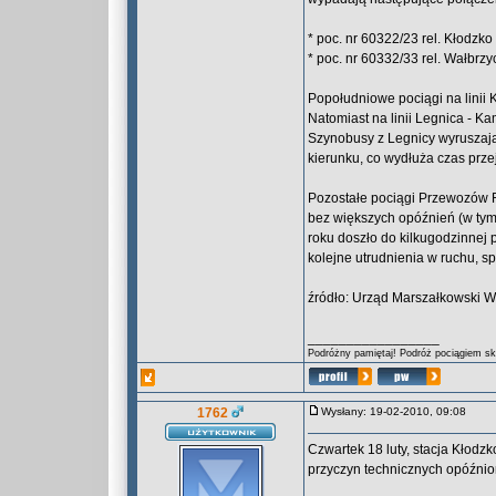
* poc. nr 60322/23 rel. Kłodzko
* poc. nr 60332/33 rel. Wałbrzy
Popołudniowe pociągi na linii
Natomiast na linii Legnica - 
Szynobusy z Legnicy wyruszają
kierunku, co wydłuża czas prze
Pozostałe pociągi Przewozów Re
bez większych opóźnień (w tym 
roku doszło do kilkugodzinnej 
kolejne utrudnienia w ruchu, 
źródło: Urząd Marszałkowski 
_________________
Podróżny pamiętaj! Podróż pociągiem skr
1762
Wysłany: 19-02-2010, 09:08
Czwartek 18 luty, stacja Kłodz
przyczyn technicznych opóźnio