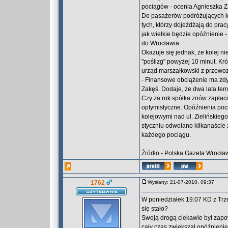
pociągów - ocenia Agnieszka Za
Do pasażerów podróżujących ko
tych, którzy dojeżdżają do prac
jak wielkie będzie opóźnienie 
do Wrocławia.
Okazuje się jednak, że kolej ni
"poślizg" powyżej 10 minut. Kr
urząd marszałkowski z przewo
- Finansowe obciążenie ma zdy
Zakęś. Dodaje, że dwa lata tem
Czy za rok spółka znów zapłaci 
optymistyczne. Opóźnienia po
kolejowymi nad ul. Zielińskieg
styczniu odwołano kilkanaście
każdego pociągu.
Źródło - Polska Gazeta Wrocła
1762
Wysłany: 21-07-2010, 09:37
W poniedziałek 19.07 KD z Trz
się stało?
Swoją drogą ciekawie był zapow
cały czas zwiększał opóźnienie)