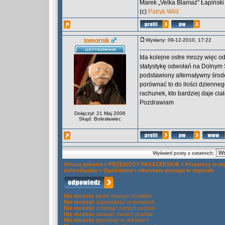
Marek „Velka Blamaż” Łapiński i 
(c)
Patryk Wild
tomornik
Wysłany: 09-12-2010, 17:22
Ida kolejne ostre mrozy więc o
statystykę odwołań na Dolnym Ś
podstawiony alternatywny środe
porównać to do ilości dzienne
rachunek, kto bardziej daje ci
Pozdrawiam
Dołączył: 21 Maj 2006
Skąd: Bolesławiec
Wyświetl posty z ostatnich:
Strona główna
»
PRZEWOZY PASAŻERSKIE
»
Przewozy w re
dolnośląskie
»
Opóźnione i odwołane pociągi w regionie
Nie możesz
pisać nowych tematów
Nie możesz
odpowiadać w tematach
Nie możesz
zmieniać swoich postów
Nie możesz
usuwać swoich postów
Nie możesz
głosować w ankietach