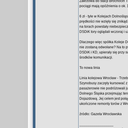
Zakrzowa do stacji Brochocin T
pociągi mają opóźnienia o ok. 
6 zł - tyle w Kolejach Dolnoślą
prędkości nie wzięły się zniką
na torach powstały niebezpiec
DSDiK tory oglądali wczoraj i 
Dlaczego więc spółka Koleje Do
nie zostaną odwołane? Na to pyt
DSDiK i KD, upierały się przy
środków komunikacji.
To nowa linia
Linia kolejowa Wrocław - Trze
Szynobusy zaczęły kursować z 
pasażerowie nie podróżowali ju
Dolnego Śląska przejmując ten
Dojazdową. Jej celem jest poł
ukończone remonty torów z Wro
źródło: Gazeta Wrocławska
_________________