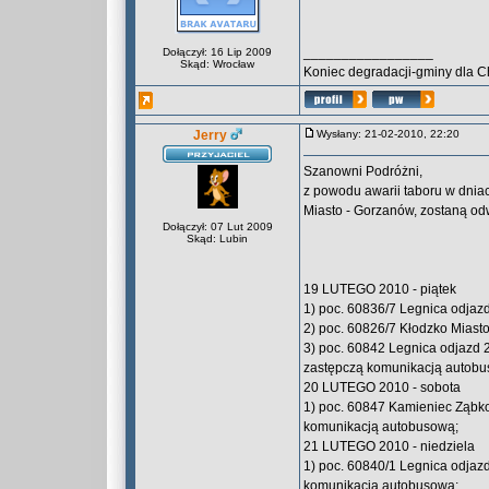
_________________
Dołączył: 16 Lip 2009
Skąd: Wrocław
Koniec degradacji-gminy dla C
Jerry
Wysłany: 21-02-2010, 22:20
Szanowni Podróżni,
z powodu awarii taboru w dniac
Miasto - Gorzanów, zostaną od
Dołączył: 07 Lut 2009
Skąd: Lubin
19 LUTEGO 2010 - piątek
1) poc. 60836/7 Legnica odjazd
2) poc. 60826/7 Kłodzko Miasto
3) poc. 60842 Legnica odjazd 
zastępczą komunikacją autobu
20 LUTEGO 2010 - sobota
1) poc. 60847 Kamieniec Ząbko
komunikacją autobusową;
21 LUTEGO 2010 - niedziela
1) poc. 60840/1 Legnica odjazd
komunikacją autobusową;