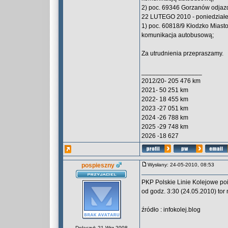
2) poc. 69346 Gorzanów odjazd
22 LUTEGO 2010 - poniedział
1) poc. 60818/9 Kłodzko Miasto
komunikacja autobusową;
Za utrudnienia przepraszamy.
_________________
2012/20- 205 476 km
2021- 50 251 km
2022- 18 455 km
2023 -27 051 km
2024 -26 788 km
2025 -29 748 km
2026 -18 627
pospieszny
Wysłany: 24-05-2010, 08:53
PKP Polskie Linie Kolejowe poi
od godz. 3:30 (24.05.2010) tor
źródło : infokolej.blog
Dołączył: 21 Wrz 2008