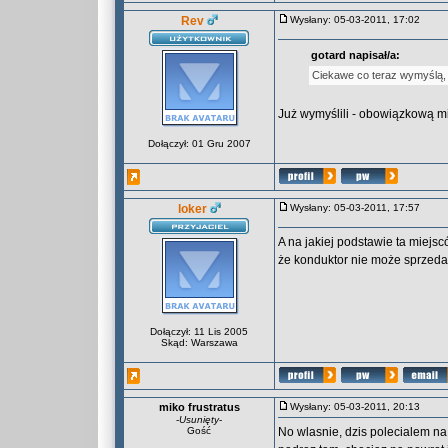
Rev
Wysłany: 05-03-2011, 17:02
gotard napisał/a:
Ciekawe co teraz wymyślą, ż
Już wymyślili - obowiązkową m
Dołączył: 01 Gru 2007
loker
Wysłany: 05-03-2011, 17:57
A na jakiej podstawie ta miejs
że konduktor nie może sprzed
Dołączył: 11 Lis 2005
Skąd: Warszawa
miko frustratus
Wysłany: 05-03-2011, 20:13
-
Usunięty
-
Gość
No wlasnie, dzis polecialem na