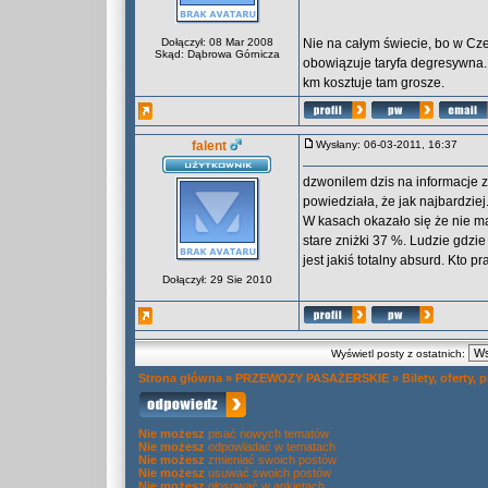
Dołączył: 08 Mar 2008
Nie na całym świecie, bo w Cze
Skąd: Dąbrowa Górnicza
obowiązuje taryfa degresywna. 
km kosztuje tam grosze.
falent
Wysłany: 06-03-2011, 16:37
dzwonilem dzis na informacje z
powiedziała, że jak najbardziej
W kasach okazało się że nie ma
stare zniżki 37 %. Ludzie gdzie
jest jakiś totalny absurd. Kto p
Dołączył: 29 Sie 2010
Wyświetl posty z ostatnich:
Strona główna
»
PRZEWOZY PASAŻERSKIE
»
Bilety, oferty,
Nie możesz
pisać nowych tematów
Nie możesz
odpowiadać w tematach
Nie możesz
zmieniać swoich postów
Nie możesz
usuwać swoich postów
Nie możesz
głosować w ankietach