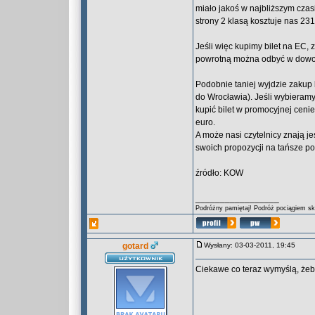
miało jakoś w najbliższym czas
strony 2 klasą kosztuje nas 231 
Jeśli więc kupimy bilet na EC, 
powrotną można odbyć w dowol
Podobnie taniej wyjdzie zakup 
do Wrocławia). Jeśli wybieramy 
kupić bilet w promocyjnej cenie
euro.
A może nasi czytelnicy znają 
swoich propozycji na tańsze p
źródło: KOW
_________________
Podróżny pamiętaj! Podróż pociągiem skr
gotard
Wysłany: 03-03-2011, 19:45
Ciekawe co teraz wymyślą, żeby
_________________