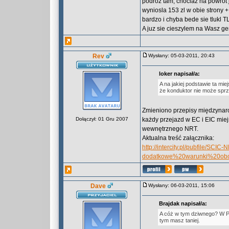
podroz tam, chociaz na powrot j
wyniosla 153 zl w obie strony +
bardzo i chyba bede sie tlukl T
A juz sie cieszylem na Wasz ge
Rev
Wysłany: 05-03-2011, 20:43
loker napisał/a:
A na jakiej podstawie ta mi
że konduktor nie może spr
Zmieniono przepisy międzynarod
Dołączył: 01 Gru 2007
każdy przejazd w EC i EIC mie
wewnętrznego NRT.
Aktualna treść załącznika:
http://intercity.pl/pubfile/SCIC-
dodatkowe%20warunki%20o
Dave
Wysłany: 06-03-2011, 15:06
Brajdak napisał/a:
A cóż w tym dziwnego? W PR j
tym masz taniej.