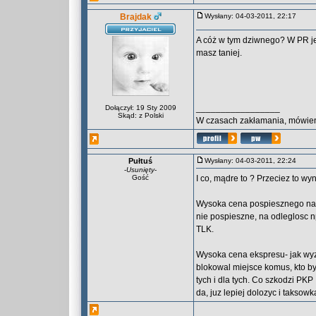
Brajdak
Wysłany: 04-03-2011, 22:17
A cóż w tym dziwnego? W PR jest
masz taniej.
_________________
Dołączył: 19 Sty 2009
Skąd: z Polski
W czasach zakłamania, mówieni
Pułtuś
Wysłany: 04-03-2011, 22:24
-
Usunięty
-
Gość
I co, mądre to ? Przeciez to wy
Wysoka cena pospiesznego na p
nie pospieszne, na odleglosc 
TLK.
Wysoka cena ekspresu- jak wyze
blokowal miejsce komus, kto by
tych i dla tych. Co szkodzi PKP 
da, juz lepiej dolozyc i taksowk