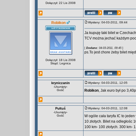
Dołączył: 22 Lis 2008
Robikon
Wysłany: 04-03-2011, 09:44
Ja kupuję taki bilet w Czechac
TCV można jechać każdym poci
[
Dodano
: 04-03-2011, 09:45
]
ps.To jest chore żeby bilet mi
Dołączył: 18 Lis 2008
Skąd: Legnica
kryniczanin
Wysłany: 04-03-2011, 12:05
-
Usunięty
-
Gość
Robikon
, Jak euro był po 3,40p
Pułtuś
Wysłany: 04-03-2011, 12:08
-
Usunięty
-
Gość
W ogóle cała taryfa IC to jeden
10 złotych. Bilet na odległośc 1
100 km- 100 złotych. 300 km- 12