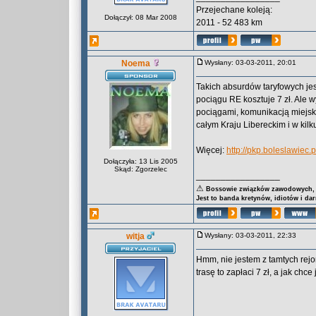
Przejechane koleją:
Dołączył: 08 Mar 2008
2011 - 52 483 km
Noema
Wysłany: 03-03-2011, 20:01
Takich absurdów taryfowych jest
pociągu RE kosztuje 7 zł. Ale 
pociągami, komunikacją miejsk
całym Kraju Libereckim i w kilk
Więcej:
http://pkp.boleslawiec.p
Dołączyła: 13 Lis 2005
Skąd: Zgorzelec
_________________
⚠
Bossowie związków zawodowych, za
Jest to banda kretynów, idiotów i da
witja
Wysłany: 03-03-2011, 22:33
Hmm, nie jestem z tamtych rejo
trasę to zapłaci 7 zł, a jak chc