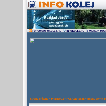
FORUM
@
INFOKOLEJ.PL
INFOKOLEJ.PL
WERSJA MOB
Strona główna
»
PRZEWOZY PASAŻERSKIE
»
Bilety, oferty,