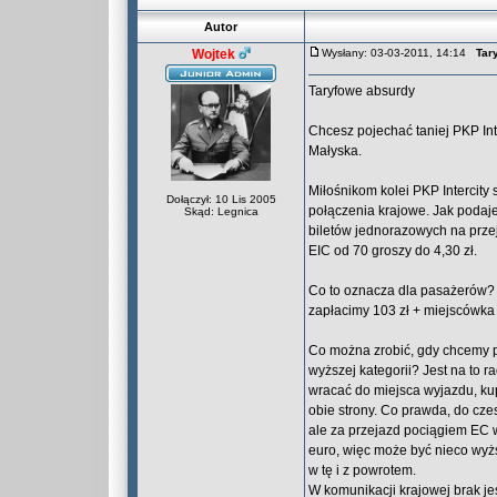
Autor
Wojtek
Wysłany: 03-03-2011, 14:14
Tar
Taryfowe absurdy
Chcesz pojechać taniej PKP Int
Małyska.
Miłośnikom kolei PKP Intercity
Dołączył: 10 Lis 2005
połączenia krajowe. Jak podaje
Skąd: Legnica
biletów jednorazowych na przej
EIC od 70 groszy do 4,30 zł.
Co to oznacza dla pasażerów? An
zapłacimy 103 zł + miejscówka 
Co można zrobić, gdy chcemy po
wyższej kategorii? Jest na to 
wracać do miejsca wyjazdu, ku
obie strony. Co prawda, do cz
ale za przejazd pociągiem EC w
euro, więc może być nieco wyżs
w tę i z powrotem.
W komunikacji krajowej brak jes