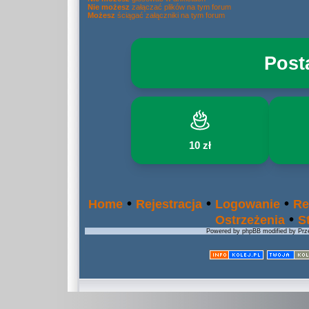
Nie możesz
załączać plików na tym forum
Możesz
ściągać załączniki na tym forum
Post
10 zł
•
•
•
Home
Rejestracja
Logowanie
Re
•
Ostrzeżenia
S
Powered by phpBB modified by Prze