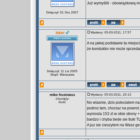
Już wymyślili - obowiązkową m
Dołączył: 01 Gru 2007
loker
Wysłany: 05-03-2011, 17:57
A na jakiej podstawie ta miejs
że konduktor nie może sprzed
Dołączył: 11 Lis 2005
Skąd: Warszawa
miko frustratus
Wysłany: 05-03-2011, 20:13
-
Usunięty
-
Gość
No wlasnie, dzis polecialem na
podroz tam, chociaz na powrot j
wyniosla 153 zl w obie strony +
bardzo i chyba bede sie tlukl T
A juz sie cieszylem na Wasz ge