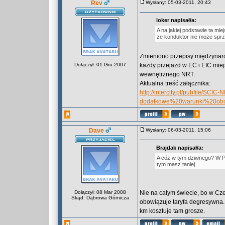
Rev
Wysłany: 05-03-2011, 20:43
loker napisał/a:
A na jakiej podstawie ta mi
że konduktor nie może spr
Zmieniono przepisy międzynarod
Dołączył: 01 Gru 2007
każdy przejazd w EC i EIC mie
wewnętrznego NRT.
Aktualna treść załącznika:
http://intercity.pl/pubfile/SCIC-
dodatkowe%20warunki%20o
Dave
Wysłany: 06-03-2011, 15:06
Brajdak napisał/a:
A cóż w tym dziwnego? W PR j
tym masz taniej.
Dołączył: 08 Mar 2008
Nie na całym świecie, bo w Cze
Skąd: Dąbrowa Górnicza
obowiązuje taryfa degresywna. 
km kosztuje tam grosze.