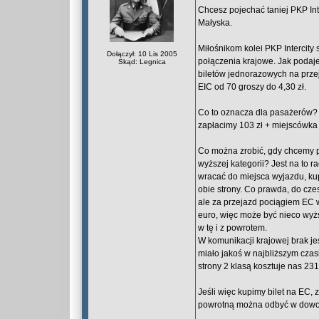
Chcesz pojechać taniej PKP Int
Małyska.
Miłośnikom kolei PKP Intercity
Dołączył: 10 Lis 2005
połączenia krajowe. Jak podaje
Skąd: Legnica
biletów jednorazowych na przej
EIC od 70 groszy do 4,30 zł.
Co to oznacza dla pasażerów? An
zapłacimy 103 zł + miejscówka 
Co można zrobić, gdy chcemy po
wyższej kategorii? Jest na to 
wracać do miejsca wyjazdu, ku
obie strony. Co prawda, do cz
ale za przejazd pociągiem EC w
euro, więc może być nieco wyżs
w tę i z powrotem.
W komunikacji krajowej brak jes
miało jakoś w najbliższym czas
strony 2 klasą kosztuje nas 231 
Jeśli więc kupimy bilet na EC, 
powrotną można odbyć w dowol