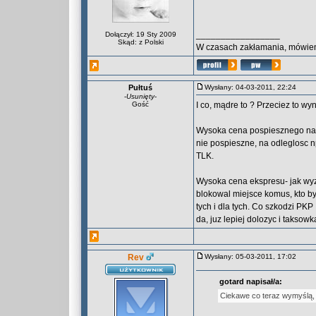
_________________
Dołączył: 19 Sty 2009
Skąd: z Polski
W czasach zakłamania, mówieni
Pułtuś
Wysłany: 04-03-2011, 22:24
-
Usunięty
-
Gość
I co, mądre to ? Przeciez to wy
Wysoka cena pospiesznego na p
nie pospieszne, na odleglosc 
TLK.
Wysoka cena ekspresu- jak wyze
blokowal miejsce komus, kto by
tych i dla tych. Co szkodzi PKP 
da, juz lepiej dolozyc i taksowk
Rev
Wysłany: 05-03-2011, 17:02
gotard napisał/a:
Ciekawe co teraz wymyślą, ż