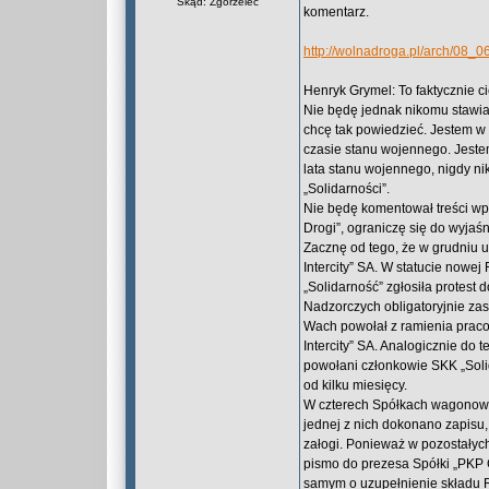
Skąd: Zgorzelec
komentarz.
http://wolnadroga.pl/arch/08_0
Henryk Grymel: To faktycznie c
Nie będę jednak nikomu stawiał
chcę tak powiedzieć. Jestem w 
czasie stanu wojennego. Jestem 
lata stanu wojennego, nigdy ni
„Solidarności”.
Nie będę komentował treści wp
Drogi”, ograniczę się do wyjaśn
Zacznę od tego, że w grudniu ub
Intercity” SA. W statucie nowe
„Solidarność” zgłosiła protest
Nadzorczych obligatoryjnie zasi
Wach powołał z ramienia praco
Intercity” SA. Analogicznie do
powołani członkowie SKK „Solid
od kilku miesięcy.
W czterech Spółkach wagonowy
jednej z nich dokonano zapisu,
załogi. Ponieważ w pozostałych
pismo do prezesa Spółki „PKP
samym o uzupełnienie składu R