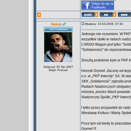
Hakun
Wysłany: 15-03-2008, 07:40
Jednego nie rozumiem. W PKP 
wszystkie stołki w radach nadz
CARGO Wagon jest tylko "Soli
"Solidarności" do reprezento
Zresztą podobnie było w PKP Int
Dołączył: 05 Sie 2007
Skąd: Poznań
Henryk Grymel:
Zacznę od tego,
o.o. w „PKP Intercity” SA. W s
SKK „Solidarność” zgłosiła prot
Radach Nadzorczych obligatoryj
ministra, prezes Wach powołał
Nadzorczej Spółki „PKP Intercit
I tylko przez przypadek do rady
Wiesławę Kolbus i Marię Sęde
Poza tym od kiedy to pracodaw
Grymel !!!