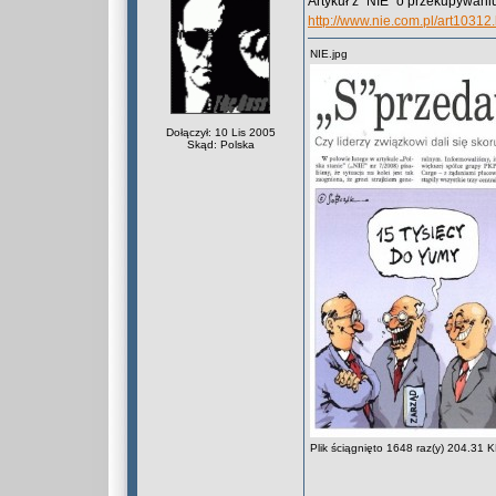
Artykuł z "NIE" o przekupywan
http://www.nie.com.pl/art10312
NIE.jpg
Dołączył: 10 Lis 2005
Skąd: Polska
Plik ściągnięto 1648 raz(y) 204.31 