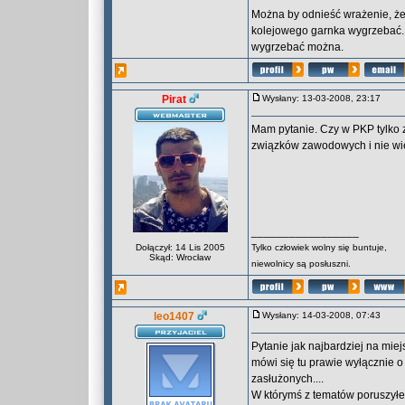
Można by odnieść wrażenie, że 
kolejowego garnka wygrzebać. 
wygrzebać można.
Pirat
Wysłany: 13-03-2008, 23:17
Mam pytanie. Czy w PKP tylko z
związków zawodowych i nie wierz
_________________
Dołączył: 14 Lis 2005
Tylko człowiek wolny się buntuje,
Skąd: Wrocław
niewolnicy są posłuszni.
leo1407
Wysłany: 14-03-2008, 07:43
Pytanie jak najbardziej na mie
mówi się tu prawie wyłącznie o
zasłużonych....
W którymś z tematów poruszyłe