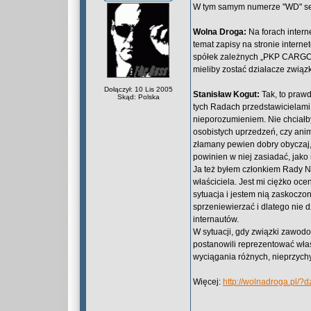
W tym samym numerze "WD" se
Wolna Droga:
Na forach interne
temat zapisy na stronie inter
spółek zależnych „PKP CARGO”.
mieliby zostać działacze związ
Dołączył: 10 Lis 2005
Stanisław Kogut:
Tak, to prawd
Skąd: Polska
tych Radach przedstawicielami 
nieporozumieniem. Nie chciałb
osobistych uprzedzeń, czy animo
złamany pewien dobry obyczaj
powinien w niej zasiadać, jako
Ja też byłem członkiem Rady Na
właściciela. Jest mi ciężko oc
sytuacja i jestem nią zaskoczo
sprzeniewierzać i dlatego nie 
internautów.
W sytuacji, gdy związki zawod
postanowili reprezentować właś
wyciągania różnych, nieprzych
Więcej:
http://wolnadroga.pl/
_________________