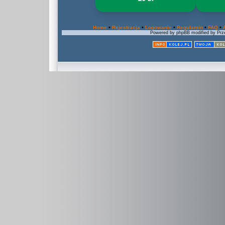
•
•
•
•
•
Home
Rejestracja
Logowanie
Regulamin
FAQ
Powered by phpBB modified by Prze