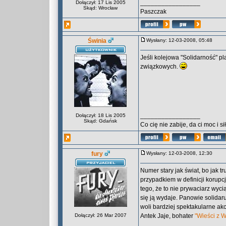
_________________
Dołączył: 17 Lis 2005
Skąd: Wrocław
Paszczak
Świnia
Wysłany: 12-03-2008, 05:48
Jeśli kolejowa "Solidarność" pl
związkowych.
_________________
Dołączył: 18 Lis 2005
Skąd: Gdańsk
Co cię nie zabije, da ci moc i siłę
fury
Wysłany: 12-03-2008, 12:30
Numer stary jak świat, bo jak t
przypadkiem w definicji korupcj
tego, że to nie prywaciarz wyci
się ją wydaje. Panowie solida
woli bardziej spektakularne akc
Dołączył: 26 Mar 2007
Antek Jaje, bohater
"Wieści z 