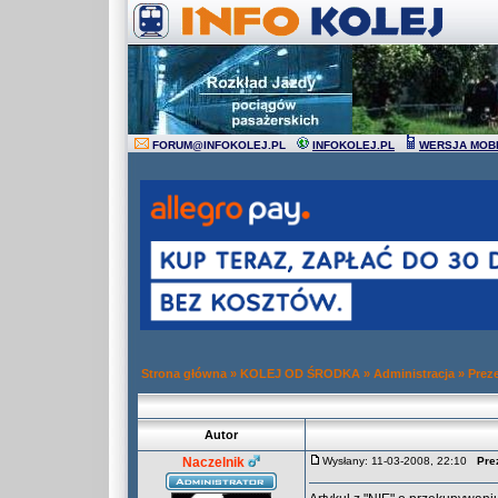
FORUM
@
INFOKOLEJ.PL
INFOKOLEJ.PL
WERSJA MOB
Strona główna
»
KOLEJ OD ŚRODKA
»
Administracja
»
Prez
Autor
Naczelnik
Wysłany: 11-03-2008, 22:10
Pre