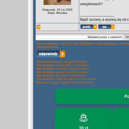
związkowych?
Dołączyła: 15 Lis 2005
Skąd: Wrocław
_________________
Bądź szczery, a wyzwą cię od 
Wyświetl posty z ostatnich:
Strona główna
»
KOLEJ OD ŚRODKA
»
Administracja
»
Prez
związkowców
Nie możesz
pisać nowych tematów
Nie możesz
odpowiadać w tematach
Nie możesz
zmieniać swoich postów
Nie możesz
usuwać swoich postów
Nie możesz
głosować w ankietach
Nie możesz
załączać plików na tym forum
Możesz
ściągać załączniki na tym forum
Po
10 zł