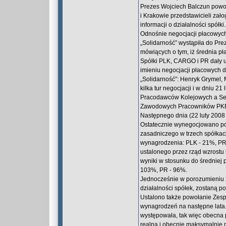
Prezes Wojciech Balczun powo
i Krakowie przedstawicieli zał
informacji o działalności spółki.
Odnośnie negocjacji płacowych
„Solidarność” wystąpiła do Pr
mówiących o tym, iż średnia pła
Spółki PLK, CARGO i PR dały 
imieniu negocjacji płacowych 
„Solidarność”: Henryk Grymel, 
kilka tur negocjacji i w dniu 
Pracodawców Kolejowych a Sek
Zawodowych Pracowników PKP 
Następnego dnia (22 luty 2008 
Ostatecznie wynegocjowano p
zasadniczego w trzech spółkac
wynagrodzenia: PLK - 21%, PR
ustalonego przez rząd wzrostu
wyniki w stosunku do średniej 
103%, PR - 96%.
Jednocześnie w porozumieniu z
działalności spółek, zostaną 
Ustalono także powołanie Zes
wynagrodzeń na następne lata.
występowała, tak więc obecna 
realna i obecnie maksymalnie 