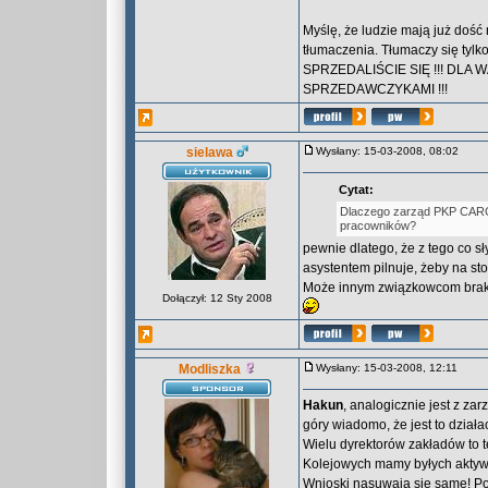
Myślę, że ludzie mają już dość
tłumaczenia. Tłumaczy się tylk
SPRZEDALIŚCIE SIĘ !!! DLA W
SPRZEDAWCZYKAMI !!!
sielawa
Wysłany: 15-03-2008, 08:02
Cytat:
Dlaczego zarząd PKP CARGO
pracowników?
pewnie dlatego, że z tego co s
asystentem pilnuje, żeby na stołk
Może innym związkowcom brakuj
Dołączył: 12 Sty 2008
Modliszka
Wysłany: 15-03-2008, 12:11
Hakun
, analogicznie jest z za
góry wiadomo, że jest to działac
Wielu dyrektorów zakładów to 
Kolejowych mamy byłych aktywis
Wnioski nasuwają się same! Po 