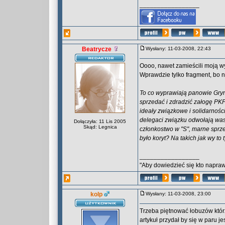
_________________
Beatrycze
Wysłany: 11-03-2008, 22:43
Oooo, nawet zamieścili moją 
Wprawdzie tylko fragment, bo n
To co wyprawiają panowie Grym
sprzedać i zdradzić załogę PKP 
ideały związkowe i solidarnoś
delegaci związku odwołają was
Dołączyła: 11 Lis 2005
Skąd: Legnica
członkostwo w "S", marne spr
było koryt? Na takich jak wy to 
_________________
"Aby dowiedzieć się kto naprawd
kolp
Wysłany: 11-03-2008, 23:00
Trzeba piętnować łobuzów którzy
artykuł przydał by się w paru j