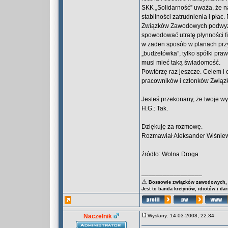
SKK „Solidarność” uważa, że n
stabilności zatrudnienia i pła
Związków Zawodowych podwyżk
spowodować utratę płynności fi
w żaden sposób w planach przyc
„budżetówka”, tylko spółki pr
musi mieć taką świadomość.
Powtórzę raz jeszcze. Celem i
pracowników i członków Związ
Jesteś przekonany, że twoje wy
H.G.: Tak.
Dziękuję za rozmowę.
Rozmawiał Aleksander Wiśnie
źródło: Wolna Droga
_________________
⚠
Bossowie związków zawodowych, za
Jest to banda kretynów, idiotów i da
Naczelnik
Wysłany: 14-03-2008, 22:34