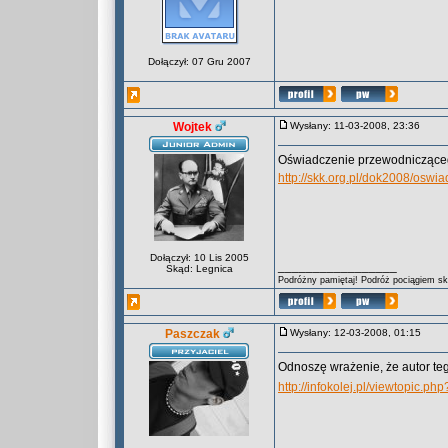
Dołączył: 07 Gru 2007
Wojtek
Wysłany: 11-03-2008, 23:36
Oświadczenie przewodnicząceg
http://skk.org.pl/dok2008/osw
Dołączył: 10 Lis 2005
_________________
Skąd: Legnica
Podróżny pamiętaj! Podróż pociągiem skr
Paszczak
Wysłany: 12-03-2008, 01:15
Odnoszę wrażenie, że autor teg
http://infokolej.pl/viewtopic.