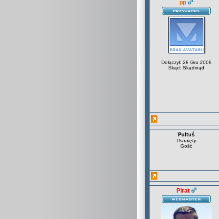
pp
Dołączył: 28 Gru 2009
Skąd: Skądinąd
Pułtuś
-
Usunięty
-
Gość
Pirat