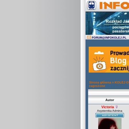
FORUM
@
INFOKOLEJ.PL
Strona główna
»
KOLEJ 
zagrożone
Autor
Victoria
Asystentka Admina