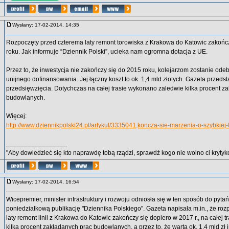
Wysłany: 17-02-2014, 14:35
Rozpoczęty przed czterema laty remont torowiska z Krakowa do Katowic zakońc
roku. Jak informuje “Dziennik Polski”, ucieka nam ogromna dotacja z UE.
Przez to, że inwestycja nie zakończy się do 2015 roku, kolejarzom zostanie odeb
unijnego dofinansowania. Jej łączny koszt to ok. 1,4 mld złotych. Gazeta przedst
przedsięwzięcia. Dotychczas na całej trasie wykonano zaledwie kilka procent z
budowlanych.
Więcej:
http://www.dziennikpolski24.pl/artykul/3335041,koncza-sie-marzenia-o-szybkiej-ko
_________________
"Aby dowiedzieć się kto naprawdę tobą rządzi, sprawdź kogo nie wolno ci krytyko
Wysłany: 17-02-2014, 16:54
Wicepremier, minister infrastruktury i rozwoju odniosła się w ten sposób do pyta
poniedziałkową publikację "Dziennika Polskiego". Gazeta napisała m.in., że ro
laty remont linii z Krakowa do Katowic zakończy się dopiero w 2017 r., na całej
kilka procent zakładanych prac budowlanych, a przez to, że warta ok. 1,4 mld zł