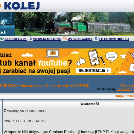
INFOKOLEJ.PL
WERSJA MOBILNA
WYSZUKIWARKA
FB.COM/INFOKOLEJ
OD ŚRODKA
»
Infrastruktura
»
Unijne dotacje dla PKP PLK
Poprzed
Idź do strony
Poprzedni
Unijne dota
Wiadomość
Wysłany: 05-05-2013, 20:10
INWESTYCJE W CHAOSIE
W raporcie NIK dotyczącym Centrum Realizacji Inwestycji PKP PLK pojawiają si