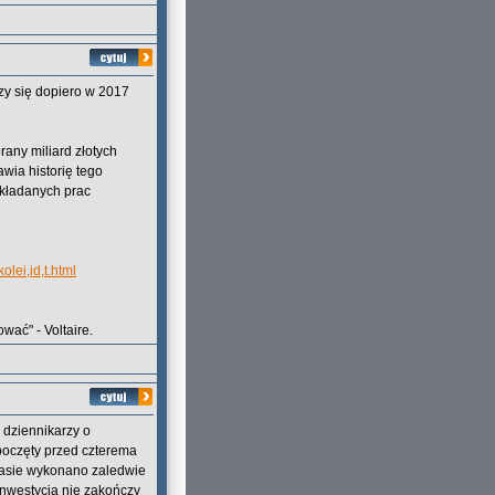
zy się dopiero w 2017
rany miliard złotych
awia historię tego
akładanych prac
lei,id,t.html
wać" - Voltaire.
ń dziennikarzy o
zpoczęty przed czterema
 trasie wykonano zaledwie
 inwestycja nie zakończy