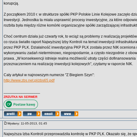
korupcją.
Z początkiem 2010 r. w strukturze spółki PKP Polskie Linie Kolejowe zaczęło dz
Inwestycji. Jednostka ta miała usprawnić procesy inwestycyjne, za które odpowi
rozbita była między różne komórki organizacyjne spółki zarządzającej infrastrukt
Choć centrum działa już czwarty rok, to wciąż są problemy z realizacją projekt
co rzuca światło raport Najwyższej Izby Kontroli na temat inwestycji infrastrukt
przez PKP PLK. Działalność inwestycyjna PKP PLK została przez NIK oceniona
wykonywaniu zadań nieterminowo, niegospodarnie, a często niezgodnie z obow
prawa. „W konsekwencji istnieje realna możliwość utraty części dofinansowania 
przeznaczeniem na realizację inwestycji kolejowych”, czytamy w raporcie NIK.
Cały artykuł w najnowszym numerze "Z Biegiem Szyn":
http://www.zbs.net.pl/zbs65.pdf
_________________
ZRZUTKA NA SERWER
Wysłany: 11-05-2013, 01:45
Najwyższa Izba Kontroli przeprowadziła kontrolę w PKP PLK. Okazało się, że sp