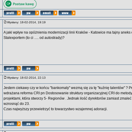
Wysłany: 18-02-2014, 19:19
A jaki wpływ na opóżnienia modernizacji linii Kraków - Katowice ma tajny anek
Stalexportem (to ci ..... od autostrady)?
Wysłany: 18-02-2014, 22:13
Jestem ciekawy czy w końcu "bankomaty" wezmą się za tę "kuźnię talentów" ? Pr
wdrażana reforma CRI pn Dostosowanie struktury organizacyjnej CRI do metody
projektami, która stworzy 5- Regionów . Jednak ilość dyrektorów zamiast zmaleć
wzrosnąć do 23.
Czas najwyższy przewietrzyć to towarzystwo wzajemnej adoracji.