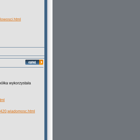
dlowosci.html
półka wykorzystała
tml
167420,wiadomosc.html