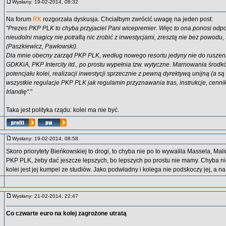
Wysłany: 19-02-2014, 08:32
Na forum
RK
rozgorzała dyskusja. Chciałbym zwrócić uwagę na jeden post:
"
Prezes PKP PLK to chyba przyjaciel Pani wicepremier. Więc to ona ponosi odp
nieudolni magicy nie potrafią nic zrobić z inwestycjami, zresztą nie bez powodu, 
(Paszkiewicz, Pawłowski).
Dla mnie obecny zarząd PKP PLK, według nowego resortu jedyny nie do ruszen
GDKKiA, PKP Intercity itd., po prostu wypełnia tzw. wytyczne. Marnowania środ
potencjału kolei, realizacji inwestycji sprzecznie z pewną dyrektywą unijną (a są
wszystkie regulacje PKP PLK jak regulamin przyznawania tras, instrukcje, cennik
Irlandię".
"
Taka jest polityka rządu: kolei ma nie być.
Wysłany: 19-02-2014, 08:58
Skoro priorytety Bieńkowskiej to drogi, to chyba nie po to wywalila Massela, Mal
PKP PLK, żeby dać jeszcze lepszych, bo lepszych po prostu nie mamy. Chyba ni
kolei jest jej kumpel ze studiów. Jako podwładny i kolega nie podskoczy jej, a na 
Wysłany: 21-02-2014, 22:47
Co czwarte euro na kolej zagrożone utratą