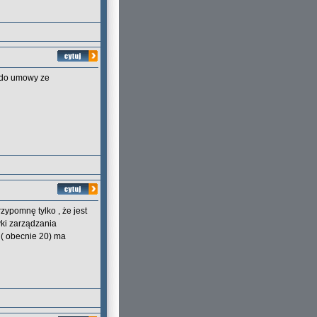
s do umowy ze
zypomnę tylko , że jest
ki zarządzania
 ( obecnie 20) ma