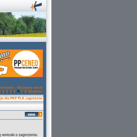
ni temat
Następny temat
::
1
,
2
,
3
,
4
,
5
,
6
,
7
,
8
Następny
cje dla PKP PLK zagrożone
ę wnioski o zagrożeniu