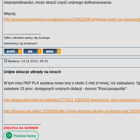
nieprawidłowości, może stracić część unijnego dofinansowania.
Więcej:
http://www.kurierkolejowy.eu/aktualnosci/13951/NIK-krytykuje-kolej-za-nieprawi
_________________
Tylko człowiek wolny się buntuje,
niewolnicy są posłuszni.
Wysłany: 14-11-2013, 09:31
Unijne dotacje utknęły na torach
W tym roku PKP PLK wydana nowe tory o około 2 mld zł mniej, niż zakładano. S
zaledwie 15 proc. dostępnych unijnych dotacji - donosi "Rzeczpospolita":
http://www.ekonomia.rp.pl/artykul/775531,1064595-Inwestycje--bez-pospiechu.h
http://finanse.wp.pl/kat,1033699,title,Unijne-dotacje-utknely-na-torach,wid,16
_________________
ZRZUTKA NA SERWER