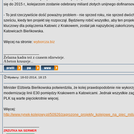
się do 2015 r., kolejarzom zostanie odebrany miliard złotych unijnego dofinanso
- To jest rzeczywiście dość poważny problem - nie sprzed roku, nie sprzed dwóch l
sześciu, kiedy ten projekt się rozpoczął. Będziemy robić wszystko, aby ten projekt
kluczowy dla połączenia Katowic z Krakowem, został jak najszybciej zakończon
Katowicach Bieńkowska.
Więcej na stronie:
wyborcza.biz
_________________
Żelazna kadra też z czasem rdzewieje.
A beton kruszeje...
Wysłany: 18-02-2014, 18:15
Minister Elżbieta Bieńkowska potwierdziła, że kolej prawdopodobnie nie wykorzy
modernizację linii E30 pomiędzy Krakowem a Katowicami. Jednak wszystkie za
PLK są warte pięciokrotnie więcej.
Więcej:
http://www.rynek-kolejowy.pl/50926/zagrozone_projekty_kolejowe_na_piec_mili
_________________
ZRZUTKA NA SERWER