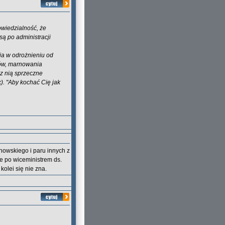
owiedzialność, że
są po administracji
ia w odrożnieniu od
ków, marnowania
 z nią sprzeczne
). "Aby kochać Cię jak
inowskiego i paru innych z
e po wiceministrem ds.
kolei się nie zna.