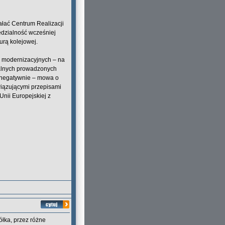
iałać Centrum Realizacji
edzialność wcześniej
urą kolejowej.
ów modernizacyjnych – na
uralnych prowadzonych
 negatywnie – mowa o
iązującymi przepisami
Unii Europejskiej z
ółka, przez różne