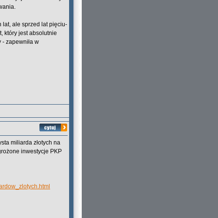
wania.
at, ale sprzed lat pięciu-
, który jest absolutnie
y - zapewniła w
sta miliarda złotych na
grożone inwestycje PKP
ardow_zlotych.html