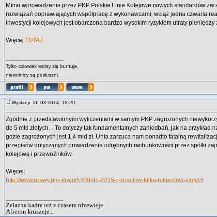
Mimo wprowadzenia przez PKP Polskie Linie Kolejowe nowych standardów zarz
rozwiązań poprawiających współpracę z wykonawcami, wciąż jedna czwarta re
inwestycji kolejowych jest obarczona bardzo wysokim ryzykiem utraty pieniędzy z
Więcej
TUTAJ
_________________
Tylko człowiek wolny się buntuje,
niewolnicy są posłuszni.
Wysłany: 26-03-2014, 18:20
Zgodnie z przedstawionymi wyliczeniami w samym PKP zagrożonych niewykorz
do 5 mld złotych. - To dotyczy tak fundamentalnych zaniedbań, jak na przykład 
gdzie zagrożonych jest 1,4 mld zł. Unia zarzuca nam ponadto fatalną rewitalizac
przepisów dotyczących prowadzenia odrębnych rachunkowości przez spółki zajmu
kolejową i przewoźników.
Więcej:
http://www.prawy.pl/z-kraju/5400-do-2015-r-stracimy-kilka-miliardow-zlotych
_________________
Żelazna kadra też z czasem rdzewieje.
A beton kruszeje...