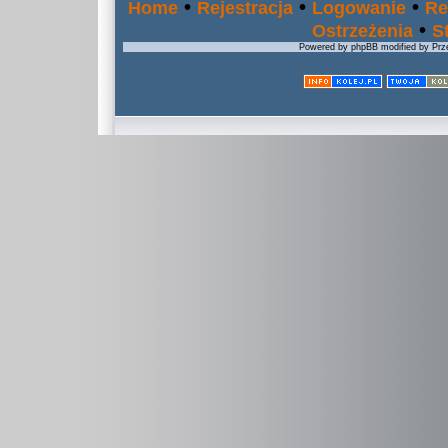
•
•
•
Home
Rejestracja
Logowanie
Re
•
Ostrzeżenia
S
Powered by phpBB modified by Prze