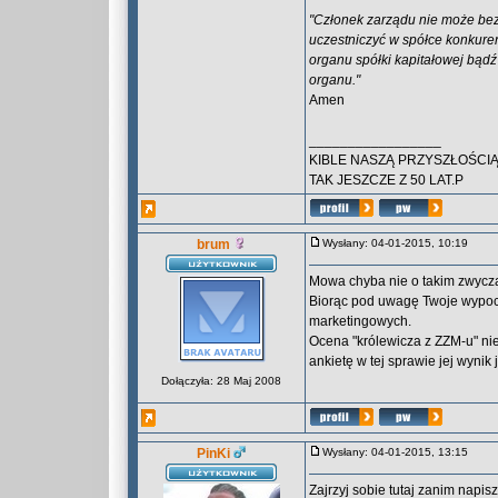
"Członek zarządu nie może bez
uczestniczyć w spółce konkuren
organu spółki kapitałowej bądź
organu."
Amen
_________________
KIBLE NASZĄ PRZYSZŁOŚCIĄ
TAK JESZCZE Z 50 LAT.P
brum
Wysłany: 04-01-2015, 10:19
Mowa chyba nie o takim zwyc
Biorąc pod uwagę Twoje wypoci
marketingowych.
Ocena "królewicza z ZZM-u" ni
ankietę w tej sprawie jej wynik
Dołączyła: 28 Maj 2008
PinKi
Wysłany: 04-01-2015, 13:15
Zajrzyj sobie tutaj zanim napis