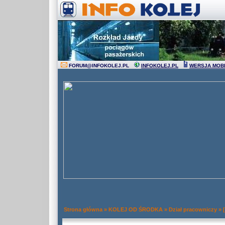
FORUM
@
INFOKOLEJ.PL
INFOKOLEJ.PL
WERSJA MOB
Strona główna
»
KOLEJ OD ŚRODKA
»
Dział pracowniczy
»