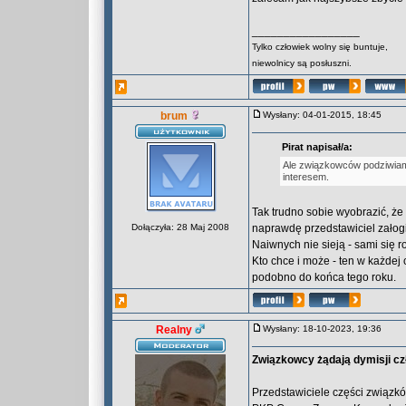
_________________
Tylko człowiek wolny się buntuje,
niewolnicy są posłuszni.
brum
Wysłany: 04-01-2015, 18:45
Pirat napisał/a:
Ale związkowców podziwiam
interesem.
Tak trudno sobie wyobrazić, że 
Dołączyła: 28 Maj 2008
naprawdę przedstawiciel załog
Naiwnych nie sieją - sami się 
Kto chce i może - ten w każdej
podobno do końca tego roku.
Realny
Wysłany: 18-10-2023, 19:36
Związkowcy żądają dymisji c
Przedstawiciele części związk