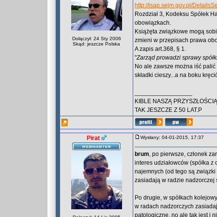
http://isap.sejm.gov.pl/Detai
Rozdział 3, Kodeksu Spółek Han
obowiązkach.
Książęta związkowe mogą sobie
Dołączył: 24 Sty 2006
zmieni w przepisach prawa obo
Skąd: jeszcze Polska
A zapis art.368, § 1.
"
Zarząd prowadzi sprawy spółki
No ale zawsze można iść palić
składki cieszy...a na boku kręci
_________________
KIBLE NASZĄ PRZYSZŁOŚCIĄ
TAK JESZCZE Z 50 LAT.P
Pirat
Wysłany: 04-01-2015, 17:37
brum
, po pierwsze, członek za
interes udziałowców (spółka z o
najemnych (od tego są związki
zasiadają w radzie nadzorczej 
Po drugie, w spółkach kolejow
w radach nadzorczych zasiadają
patologiczne, no ale tak jest i