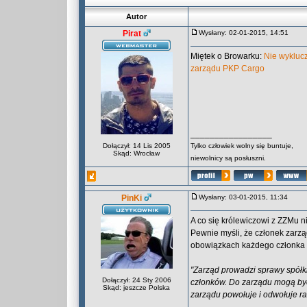
Autor
Pirat
Wysłany: 02-01-2015, 14:51
Miętek o Browarku:
Nie wykluc
zarządu PKP Cargo
_________________
Dołączył: 14 Lis 2005
Tylko człowiek wolny się buntuje,
Skąd: Wrocław
niewolnicy są posłuszni.
PinKi
Wysłany: 03-01-2015, 11:34
A co się królewiczowi z ZZMu 
Pewnie myśli, że członek zarzą
obowiązkach każdego członka 
"Zarząd prowadzi sprawy spółki 
Dołączył: 24 Sty 2006
członków. Do zarządu mogą by
Skąd: jeszcze Polska
zarządu powołuje i odwołuje rad