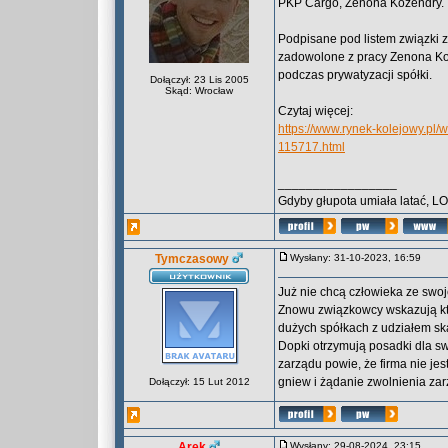
PKP Cargo, Zenona Kozendry. Tł
Podpisane pod listem związki z
zadowolone z pracy Zenona Ko
podczas prywatyzacji spółki.
Dołączył: 23 Lis 2005
Skąd: Wrocław
Czytaj więcej:
https://www.rynek-kolejowy.pl
115717.html
_________________
Gdyby głupota umiała latać, L
Tymczasowy
Wysłany: 31-10-2023, 16:59
Już nie chcą człowieka ze swo
Znowu związkowcy wskazują kto 
dużych spółkach z udziałem sk
Dopki otrzymują posadki dla sw
zarządu powie, że firma nie jes
gniew i żądanie zwolnienia za
Dołączył: 15 Lut 2012
Arek
Wysłany: 29-08-2024, 23:15