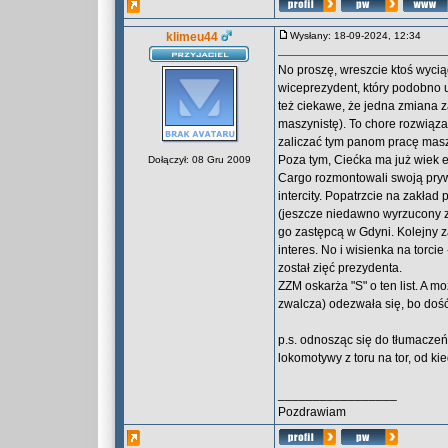
klimeu44
Wysłany: 18-09-2024, 12:34
No proszę, wreszcie ktoś wyciąg
wiceprezydent, który podobno u
też ciekawe, że jedna zmiana z
maszynistę). To chore rozwiązan
zaliczać tym panom pracę masz
Poza tym, Ciećka ma już wiek e
Dołączył: 08 Gru 2009
Cargo rozmontowali swoją pryw
intercity. Popatrzcie na zakła
(jeszcze niedawno wyrzucony z
go zastępcą w Gdyni. Kolejny z
interes. No i wisienka na torc
został zięć prezydenta.
ZZM oskarża "S" o ten list. A m
zwalcza) odezwała się, bo dość
p.s. odnosząc się do tłumaczeń
lokomotywy z toru na tor, od ki
_________________
Pozdrawiam