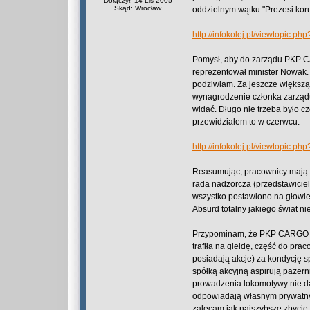
Dołączył: 14 Lis 2005
Skąd: Wrocław
oddzielnym wątku "Prezesi ko
http://infokolej.pl/viewtopic.ph
Pomysł, aby do zarządu PKP CA
reprezentował minister Nowak. 
podziwiam. Za jeszcze większą 
wynagrodzenie członka zarządu 
widać. Długo nie trzeba było c
przewidziałem to w czerwcu:
http://infokolej.pl/viewtopic
Reasumując, pracownicy mają p
rada nadzorcza (przedstawicie
wszystko postawiono na głowie
Absurd totalny jakiego świat nie
Przypominam, że PKP CARGO to 
trafiła na giełdę, część do pr
posiadają akcje) za kondycję 
spółką akcyjną aspirują pazern
prowadzenia lokomotywy nie daj
odpowiadają własnym prywatnym
zalecam jak najszybsze zbycie ak