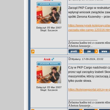
Zarząd PKP Cargo w restruktury
wpłynął wniosek związków zaw
spółki Zenona Kozendry – przed
https://www.rynek-kolejowy.pl
Dołączył: 05 Mar 2007
zarzadu-pkp-cargo-120316.htm
Skąd: Szczecin
_________________
Żelazna kadra też z czasem rdz
A beton kruszeje...
Arek
Wysłany: 17-09-2024, 23:02
Czy w PKP Cargo nadchodzi cz
przez sąd zarządcy Izabeli Sko
maszynistów, którzy zarzucają
tylko puste słowa.
Dołączył: 05 Mar 2007
https://kolejowyportal.pl/czy-
Skąd: Szczecin
_________________
Żelazna kadra też z czasem rdz
A beton kruszeje...