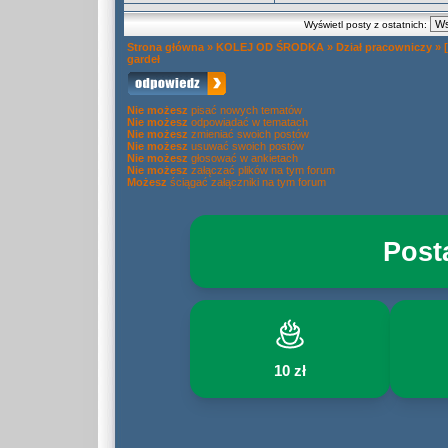
Wyświetl posty z ostatnich:
Strona główna
»
KOLEJ OD ŚRODKA
»
Dział pracowniczy
»
gardeł
Nie możesz
pisać nowych tematów
Nie możesz
odpowiadać w tematach
Nie możesz
zmieniać swoich postów
Nie możesz
usuwać swoich postów
Nie możesz
głosować w ankietach
Nie możesz
załączać plików na tym forum
Możesz
ściągać załączniki na tym forum
Post
10 zł