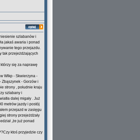
dniesienie szlabanów i
yła jakaś awaria i ponad
nywanie tego przejazdu.
cy tak przejeżdżających
 którzy się za naprawę
w Wlkp - Skwierzyna -
 - Zbąszynek - Gorzów i
e strony , południe kraju
zy szlabany i
wiatła dalej migały . Już
00 metrów jazdy i postój
iałem przejazd w zasięgu
giej strony przejeżdżały
iedział ,że już ponad
??Czy ktoś przyjedzie czy