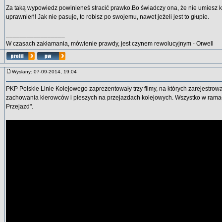
Za taką wypowiedz powinieneś stracić prawko.Bo świadczy ona, że nie umiesz k
uprawnień! Jak nie pasuje, to robisz po swojemu, nawet jeżeli jest to głupie.
_________________
W czasach zakłamania, mówienie prawdy, jest czynem rewolucyjnym - Orwell
Wysłany: 07-09-2014, 19:04
PKP Polskie Linie Kolejowego zaprezentowały trzy filmy, na których zarejestrow
zachowania kierowców i pieszych na przejazdach kolejowych. Wszystko w rama
Przejazd".