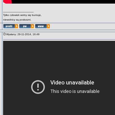
_________________
Tylko człowiek wolny się buntuje,
niewolnicy są posłuszni.
Wysłany: 29-11-2014, 16:49