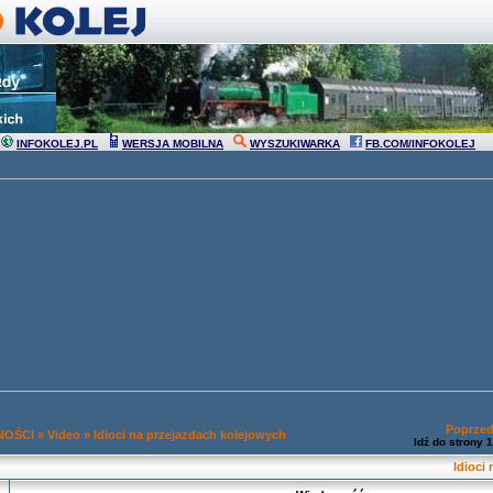
INFOKOLEJ.PL
WERSJA MOBILNA
WYSZUKIWARKA
FB.COM/INFOKOLEJ
Poprzed
NOŚCI
»
Video
»
Idioci na przejazdach kolejowych
Idź do strony
1
Idioci