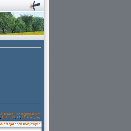
ni temat
Następny temat
::
,
2
,
3
...
13
,
14
,
15
Następny
 na przejazdach kolejowych