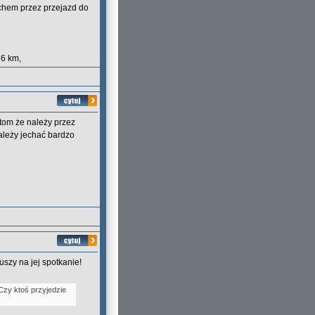
uchem przez przejazd do
76 km,
tom że należy przez
ależy jechać bardzo
 ruszy na jej spotkanie!
Czy ktoś przyjedzie