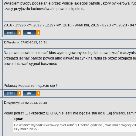
Wyjściem byłoby podesłanie przez Policję jakiegoś patrolu , który by kierował r
czasy przyjazdu fachowców ale pewnie się nie da .
_________________
2016 - 15995 km, 2017 - 12197 km, 2018 - 9460 km, 2019 - 8278 km, 2020 - 94
Wysłany: 07-02-2013, 15:31
Na pewno powinien zostać ktoś wydelegowany kto będzie dawał znać maszynis
przejazd jechać bardzo powoli albo dawać im cynk na radiu że przez przejazd n
powoli i dawać sygnał baczność.
_________________
Pokuccy kopciarze - łączcie się !
Wysłany: 08-02-2013, 09:48
Polak potrafi ... ! Przecież IDIOTĄ nie jest i nie będzie stał do u....ej śmierci, sam
Cytat:
Co w takim wypadku kierowcy mieli robić ? Czekać godzinę , dwie może więcej ??
czy może nie??