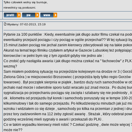
Tylko człowiek wolny się buntuje,
niewolnicy są posłuszni.
Wysłany: 07-02-2013, 15:19
Pytanie za 100 punktów : Kiedy, ewentualnie jak długo autor filmu czekał na po
ewentualny przejazd pociągu i czy pociąg w ogóle przejechał?? W tej sytuacji b
15 minut żaden pociąg nie jechał zanim kierowcy zdecydowali się na takie poko
Akurat na temat tego filmiku czytałem artykuł w Gazecie Lubuskiej też potępiają
kierowców i w pełni bym się z tym zgodził gdyby nie jedno ale :
Co zrobić gdy nastąpiła awaria i jak długo można czekać na " fachowców" z PLK
wezmą?
Sam miałem podobną sytuację na przejeździe kolejowym na drodze nr 3 ( Gorzó
Zielona Góra ) w miejscowości Brzozowiec ( przejeżdża tędy tylko regio Gorzów
towarowe) . Był początek sierpnia w piątek , bardzo duży ruch samochodów w obi
jechało nad morze i odwrotnie sporo ludzi wracało już znad morza . Po dużej bur
sygnalizacja po przejechaniu pociągu się zacięła i szlabany się nie podniosły , ś
ok . kilometra od przejazdu był korek i samochody poruszały się w tempie 100-2
kilkuminutowy i tak do samego przejazdu. Po kilkudziesięciu minutach jak już m
wzroku i widziałem co się dzieje , samochody po kilka na przemian z jednej i dru
przez tory zadzwoniłem na 112 żeby zgłosić awarię . Strażak , który odebrał pow
godzinę wcześniej mieli sygnały o awarii i przekazali do PLKi .
Co w takim wypadku kierowcy mieli robić ? Czekać godzinę , dwie może więcej 
może nie??