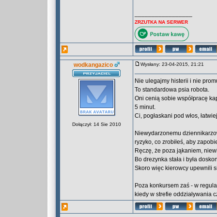
_________________
ZRZUTKA NA SERWER
wodkangazico
Wysłany: 23-04-2015, 21:21
Nie ulegajmy histerii i nie pro
To standardowa psia robota.
Oni cenią sobie współpracę kap
5 minut.
Ci, pogłaskani pod włos, łatwiej
Dołączył: 14 Sie 2010
Niewydarzonemu dziennikarzowi 
ryzyko, co zrobiłeś, aby zapob
Ręczę, że poza jąkaniem, niewi
Bo drezynka stała i była dosko
Skoro więc kierowcy upewnili si
Poza konkursem zaś - w regula
kiedy w strefie oddziaływania 