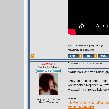
_________________
Tylko człowiek wolny się buntuje,
niewolnicy są posłuszni.
Victoria
Wysłany: 23-04-2015, 16:25
Asystentka Admina
"Jazda polska" przez zamknięty
- Zaczęło się od jednego, potem
Wielkopolsce Reporter 24 Pawe
wjeżdżali na przejazd kolejow
Więcej:
Dołączyła: 17 Lis 2005
Skąd: Warszawa
http://kontakt24.tvn24.pl/najn
minute,165882.html