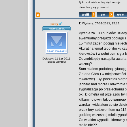
Tylko człowiek wolny się buntuje,
niewolnicy są posłuszni.
pacy
Wysłany: 07-02-2013, 15:19
Pytanie za 100 punktów : Kiedy
ewentualny przejazd pociągu i 
15 minut żaden pociąg nie jech
Akurat na temat tego filmiku cz
kierowców i w pełni bym się z t
Co zrobić gdy nastąpiła awaria
Dołączył: 11 Lip 2011
Skąd: Gorzów
wezmą?
Sam miałem podobną sytuację n
Zielona Góra ) w miejscowości 
towarowe) . Był początek sierp
jechało nad morze i odwrotnie 
sygnalizacja po przejechaniu po
ok . kilometra od przejazdu by
kilkuminutowy i tak do samego 
wzroku i widziałem co się dziej
przez tory zadzwoniłem na 112 ż
godzinę wcześniej mieli sygnały
Co w takim wypadku kierowcy mi
może nie??