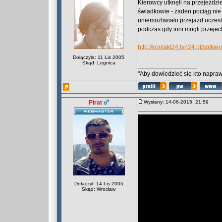
Kierowcy utknęli na przejeździ
świadkowie - żaden pociąg nie n
uniemożliwiało przejazd uczes
podczas gdy inni mogli przejec
http://kontakt24.tvn24.pl/sg/k
Dołączyła: 11 Lis 2005
Skąd: Legnica
_________________
"Aby dowiedzieć się kto naprawd
Pirat
Wysłany: 14-06-2015, 21:59
Dołączył: 14 Lis 2005
Skąd: Wrocław