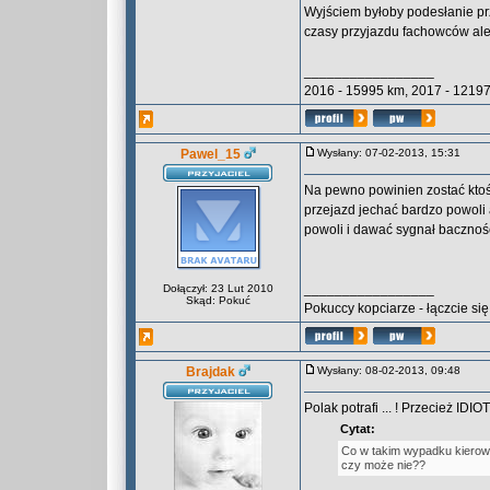
Wyjściem byłoby podesłanie prz
czasy przyjazdu fachowców ale 
_________________
2016 - 15995 km, 2017 - 12197
Pawel_15
Wysłany: 07-02-2013, 15:31
Na pewno powinien zostać kto
przejazd jechać bardzo powoli 
powoli i dawać sygnał bacznoś
_________________
Dołączył: 23 Lut 2010
Skąd: Pokuć
Pokuccy kopciarze - łączcie się 
Brajdak
Wysłany: 08-02-2013, 09:48
Polak potrafi ... ! Przecież IDIO
Cytat:
Co w takim wypadku kierowc
czy może nie??