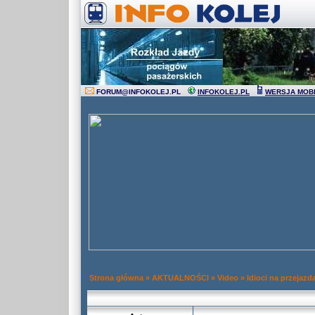
FORUM
@
INFOKOLEJ.PL
INFOKOLEJ.PL
WERSJA MOB
Strona główna
»
AKTUALNOŚCI
»
Video
»
Idioci na przejaz