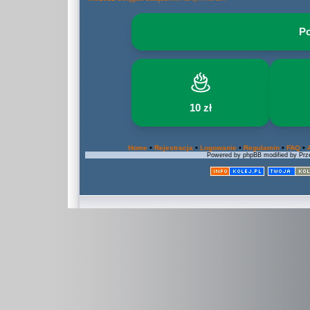
Po
10 zł
•
•
•
•
•
Home
Rejestracja
Logowanie
Regulamin
FAQ
Powered by phpBB modified by Prze