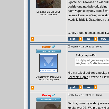
Zgorzelec i zawraca na wiadukc
podzielona na dwie oddzielne: W
najrozsądniej byłoby zrobić wa
Dołączył: 23 Lis 2005
Skąd: Wrocław
Jelenią Górę, a w Węglińcu sko
wtedy jeździć krótszą drogą pr
_________________
Gdyby głupota umiała latać, L
Bartuś
Wysłany: 13-09-2015, 16:50
Ralny napisał/a:
T Gdyby od grudnia wjeżdżał
Węgliniec - Gorlitz i ewentua
Nie ma takiej potrzeby, pocią
Dołączył: 04 Paź 2008
Szczecin Dąbie
-Szczecin Głów
Skąd: Dobiegniew
Realny
Wysłany: 13-09-2015, 16:52
Bartuś
, mówimy o stacji niemi
kolejarzy z DB. Wątpię aby Nie