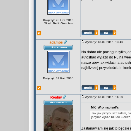
Dołączył: 20 Cze 2015
Skąd: Berlin/Wrocław
adamos
Wysłany: 13-09-2015, 13:46
No dobra ale pociąg to tylko je
autostrad wyjazd do PL na wee
nasze góry jak widać na autostr
najbliższej przyszłości ale koni
Dołączył: 07 Paź 2006
Realny
Wysłany: 13-09-2015, 16:25
MK_Wro napisał/a:
Tak jak przypuszczałem, ni
jedynie wjazd KD do Görlitz.
Zastanawiam się jak to będzie r