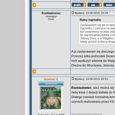
Rozkładowiec
Wysłany: 13-09-2015, 20:38
-
Usunięty
-
Gość
Ralny napisał/a:
Zastanawiam się jak to będz
Zgorzelec i zawraca na wiad
być podzielona na dwie oddzi
bo najrozsądniej byłoby zro
Jelenią Górę, a w Węglińcu
wtedy jeździć krótszą drog
A ja zastanawiam się dlaczego
Przecież kilka jednostek Desiro
nich wydłużyć właśnie do Węgl
Drezna do Wrocławia, Jeleniej 
Noema
Wysłany: 13-09-2015, 20:53
Rozkładowiec
, ależ można się
żeby kasa z dotacji trafiała d
Dlatego zamiast normalnej kom
szynach realizowany przez K
_________________
Dołączyła: 13 Lis 2005