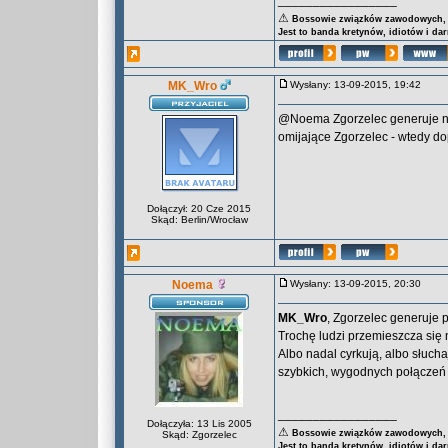
_________________
⚠
Bossowie związków zawodowych, za
Jest to banda kretynów, idiotów i da
MK_Wro
Wysłany: 13-09-2015, 19:42
@Noema Zgorzelec generuje naj
omijające Zgorzelec - wtedy d
Dołączył: 20 Cze 2015
Skąd: Berlin/Wrocław
Noema
Wysłany: 13-09-2015, 20:30
MK_Wro
, Zgorzelec generuje 
Trochę ludzi przemieszcza się
Albo nadal cyrkują, albo słuch
szybkich, wygodnych połączeń k
_________________
Dołączyła: 13 Lis 2005
⚠
Bossowie związków zawodowych, za
Skąd: Zgorzelec
Jest to banda kretynów, idiotów i da