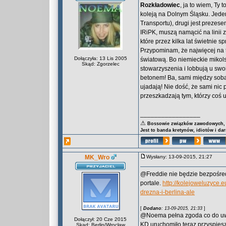
Rozkładowiec
, ja to wiem, Ty 
koleją na Dolnym Śląsku. Jede
Transportu), drugi jest preze
IRiPK, muszą namącić na linii 
które przez kilka lat świetnie s
Przypominam, że najwięcej na 
Dołączyła: 13 Lis 2005
światową. Bo niemieckie mikols
Skąd: Zgorzelec
stowarzyszenia i lobbują u swoic
betonem! Ba, sami między sobą
ujadają! Nie dość, że sami ni
przeszkadzają tym, którzy coś u
_________________
⚠
Bossowie związków zawodowych, za
Jest to banda kretynów, idiotów i da
MK_Wro
Wysłany: 13-09-2015, 21:27
@Freddie nie będzie bezpośre
portale.
http://kolejoweluzyce.
drezna-i-berlina-ale
[
Dodano
: 13-09-2015, 21:33
]
@Noema pełna zgoda co do uwal
Dołączył: 20 Cze 2015
KD uruchomiło teraz przyspies
Skąd: Berlin/Wrocław