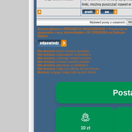
linki, można puszczać nawet w 
Wyświetl posty z ostatnich:
Strona główna
»
PRZEWOZY PASAŻERSKIE
»
Przewozy w
regionach
»
woj. dolnośląskie
»
RJ 2015/2016 na Dolnym
Śląsku
Nie możesz
pisać nowych tematów
Nie możesz
odpowiadać w tematach
Nie możesz
zmieniać swoich postów
Nie możesz
usuwać swoich postów
Nie możesz
głosować w ankietach
Nie możesz
załączać plików na tym forum
Możesz
ściągać załączniki na tym forum
Post
10 zł