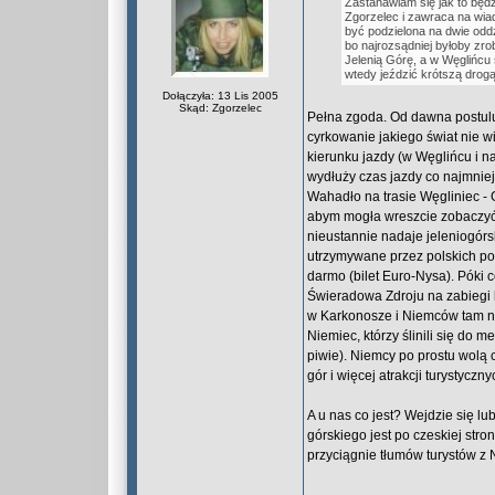
Zastanawiam się jak to będz
Zgorzelec i zawraca na wiad
być podzielona na dwie oddzi
bo najrozsądniej byłoby zro
Jelenią Górę, a w Węglińcu
wtedy jeździć krótszą drog
Dołączyła: 13 Lis 2005
Skąd: Zgorzelec
Pełna zgoda. Od dawna postulu
cyrkowanie jakiego świat nie w
kierunku jazdy (w Węglińcu i n
wydłuży czas jazdy co najmniej 
Wahadło na trasie Węgliniec - G
abym mogła wreszcie zobaczyć 
nieustannie nadaje jeleniogór
utrzymywane przez polskich pod
darmo (bilet Euro-Nysa). Póki 
Świeradowa Zdroju na zabiegi l
w Karkonosze i Niemców tam ni
Niemiec, którzy ślinili się do
piwie). Niemcy po prostu wolą c
gór i więcej atrakcji turystycznych
A u nas co jest? Wejdzie się lu
górskiego jest po czeskiej stro
przyciągnie tłumów turystów z 