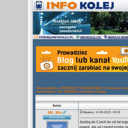
FORUM
@
INFOKOLEJ.PL
INFOKOLEJ.PL
WERSJA MOB
Strona główna
»
PRZEWOZY PASAŻERSKIE
»
Przewozy w re
dolnośląskie
»
RJ 2015/2016 na Dolnym Śląsku
Autor
MK_Wro
Wysłany: 12-09-2015, 20:03
Jeżdżą do Czech bo od lat maj
powoli, ale od czegoś trzeba z