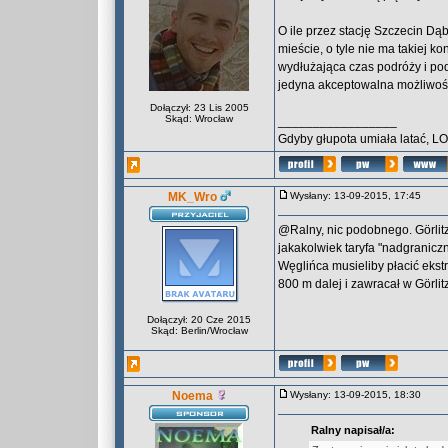
O ile przez stację Szczecin Dąb
mieście, o tyle nie ma takiej 
wydłużająca czas podróży i pod
jedyna akceptowalna możliwoś
Dołączył: 23 Lis 2005
Skąd: Wrocław
_________________
Gdyby głupota umiała latać, L
MK_Wro
Wysłany: 13-09-2015, 17:45
@Ralny, nic podobnego. Görlitz
jakakolwiek taryfa "nadgranicz
Węglińca musieliby płacić ekst
800 m dalej i zawracał w Görlitz
Dołączył: 20 Cze 2015
Skąd: Berlin/Wrocław
Noema
Wysłany: 13-09-2015, 18:30
Ralny napisał/a: