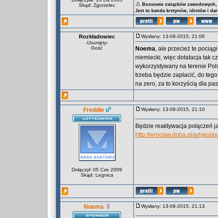
⚠
Bossowie związków zawodowych, za
Skąd: Zgorzelec
Jest to banda kretynów, idiotów i da
Rozkładowiec
Wysłany: 13-09-2015, 21:06
-
Usunięty
-
Gość
Noema
, ale przecież te pociąg
niemiecki, więc dotatacja tak c
wykorzystywany na terenie Polsk
trzeba będzie zapłacić, do teg
na zero, za to korzyścią dla pa
Freddie
Wysłany: 13-09-2015, 21:10
Będzie reaktywacja połączeń j
http://wroclaw.doba.pl/artykul
Dołączył: 05 Cze 2009
Skąd: Legnica
Noema
Wysłany: 13-09-2015, 21:13