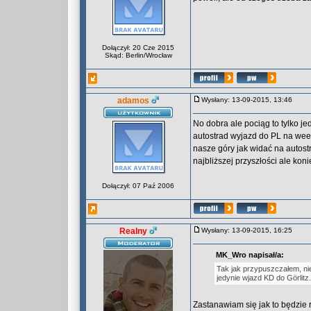
Dołączył: 20 Cze 2015
Skąd: Berlin/Wrocław
adamos
Wysłany: 13-09-2015, 13:46
No dobra ale pociąg to tylko je
autostrad wyjazd do PL na wee
nasze góry jak widać na autostr
najbliższej przyszłości ale koni
Dołączył: 07 Paź 2006
Realny
Wysłany: 13-09-2015, 16:25
MK_Wro napisał/a:
Tak jak przypuszczałem, ni
jedynie wjazd KD do Görlitz.
Zastanawiam się jak to będzie r