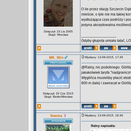
O ile przez stację Szczecin Dąb
mieście, o tyle nie ma takiej 
wydłużająca czas podróży i pod
jedyna akceptowalna możliwoś
Dołączył: 23 Lis 2005
Skąd: Wrocław
_________________
Gdyby głupota umiała latać, L
MK_Wro
Wysłany: 13-09-2015, 17:45
@Ralny, nic podobnego. Görlitz
jakakolwiek taryfa "nadgranicz
Węglińca musieliby płacić ekst
800 m dalej i zawracał w Görlitz
Dołączył: 20 Cze 2015
Skąd: Berlin/Wrocław
Noema
Wysłany: 13-09-2015, 18:30
Ralny napisał/a: