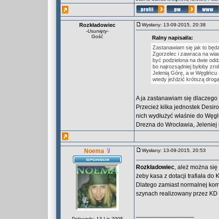
Rozkładowiec
Wysłany: 13-09-2015, 20:38
-
Usunięty
-
Gość
Ralny napisał/a:
Zastanawiam się jak to będz
Zgorzelec i zawraca na wiad
być podzielona na dwie oddzi
bo najrozsądniej byłoby zro
Jelenią Górę, a w Węglińcu
wtedy jeździć krótszą drog
A ja zastanawiam się dlaczego
Przecież kilka jednostek Desiro
nich wydłużyć właśnie do Węgl
Drezna do Wrocławia, Jeleniej 
Noema
Wysłany: 13-09-2015, 20:53
Rozkładowiec
, ależ można się
żeby kasa z dotacji trafiała d
Dlatego zamiast normalnej kom
szynach realizowany przez K
_________________
Dołączyła: 13 Lis 2005