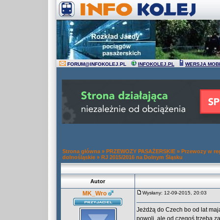
FORUM
@
INFOKOLEJ.PL
INFOKOLEJ.PL
WERSJA MOB
Strona główna
»
PRZEWOZY PASAŻERSKIE
»
Przewozy w re
dolnośląskie
»
RJ 2015/2016 na Dolnym Śląsku
Autor
MK_Wro
Wysłany: 12-09-2015, 20:03
Jeżdżą do Czech bo od lat maj
powoli, ale od czegoś trzeba z