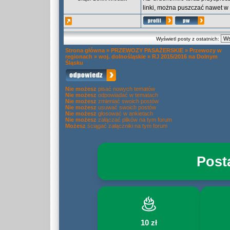
linki, można puszczać nawet w 
Wyświetl posty z ostatnich:
Strona główna
»
PRZEWOZY PASAŻERSKIE
»
Przewozy w
regionach
»
woj. dolnośląskie
»
RJ 2015/2016 na Dolnym
Śląsku
Nie możesz
pisać nowych tematów
Nie możesz
odpowiadać w tematach
Nie możesz
zmieniać swoich postów
Nie możesz
usuwać swoich postów
Nie możesz
głosować w ankietach
Nie możesz
załączać plików na tym forum
Możesz
ściągać załączniki na tym forum
Post
10 zł