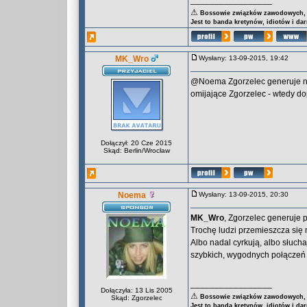
_________________
⚠
Bossowie związków zawodowych, za
Jest to banda kretynów, idiotów i da
MK_Wro
Wysłany: 13-09-2015, 19:42
@Noema Zgorzelec generuje naj
omijające Zgorzelec - wtedy d
Dołączył: 20 Cze 2015
Skąd: Berlin/Wrocław
Noema
Wysłany: 13-09-2015, 20:30
MK_Wro
, Zgorzelec generuje 
Trochę ludzi przemieszcza się
Albo nadal cyrkują, albo słuch
szybkich, wygodnych połączeń k
_________________
Dołączyła: 13 Lis 2005
⚠
Bossowie związków zawodowych, za
Skąd: Zgorzelec
Jest to banda kretynów, idiotów i da