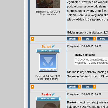
Zgorzelec i zawraca na wiadukc
podzielona na dwie oddzielne: W
najrozsądniej byłoby zrobić wa
Dołączył: 23 Lis 2005
Skąd: Wrocław
Jelenią Górę, a w Węglińcu sko
wtedy jeździć krótszą drogą pr
_________________
Gdyby głupota umiała latać, L
Bartuś
Wysłany: 13-09-2015, 16:50
Ralny napisał/a:
T Gdyby od grudnia wjeżdżał
Węgliniec - Gorlitz i ewentua
Nie ma takiej potrzeby, pocią
Dołączył: 04 Paź 2008
Szczecin Dąbie
-Szczecin Głów
Skąd: Dobiegniew
Realny
Wysłany: 13-09-2015, 16:52
Bartuś
, mówimy o stacji niemi
kolejarzy z DB. Wątpię aby Nie