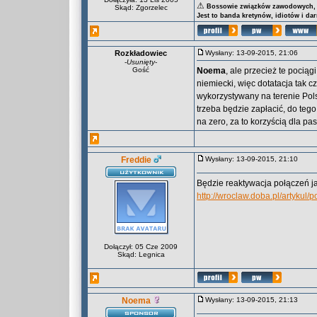
⚠
Bossowie związków zawodowych, za
Skąd: Zgorzelec
Jest to banda kretynów, idiotów i da
Rozkładowiec
Wysłany: 13-09-2015, 21:06
-
Usunięty
-
Gość
Noema
, ale przecież te pociąg
niemiecki, więc dotatacja tak c
wykorzystywany na terenie Polsk
trzeba będzie zapłacić, do teg
na zero, za to korzyścią dla pa
Freddie
Wysłany: 13-09-2015, 21:10
Będzie reaktywacja połączeń j
http://wroclaw.doba.pl/artykul
Dołączył: 05 Cze 2009
Skąd: Legnica
Noema
Wysłany: 13-09-2015, 21:13