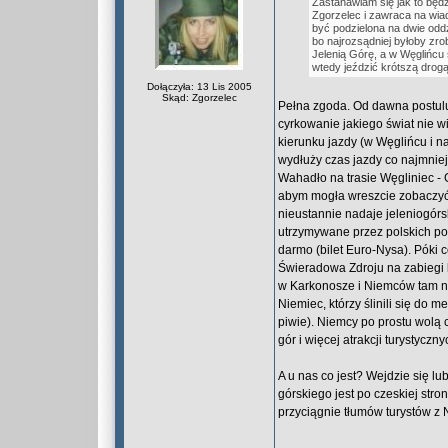
Zastanawiam się jak to będz
Zgorzelec i zawraca na wiad
być podzielona na dwie oddzi
bo najrozsądniej byłoby zro
Jelenią Górę, a w Węglińcu
wtedy jeździć krótszą drog
Dołączyła: 13 Lis 2005
Skąd: Zgorzelec
Pełna zgoda. Od dawna postulu
cyrkowanie jakiego świat nie w
kierunku jazdy (w Węglińcu i n
wydłuży czas jazdy co najmniej 
Wahadło na trasie Węgliniec - G
abym mogła wreszcie zobaczyć 
nieustannie nadaje jeleniogór
utrzymywane przez polskich pod
darmo (bilet Euro-Nysa). Póki 
Świeradowa Zdroju na zabiegi l
w Karkonosze i Niemców tam ni
Niemiec, którzy ślinili się do
piwie). Niemcy po prostu wolą c
gór i więcej atrakcji turystycznych
A u nas co jest? Wejdzie się lu
górskiego jest po czeskiej stro
przyciągnie tłumów turystów z 