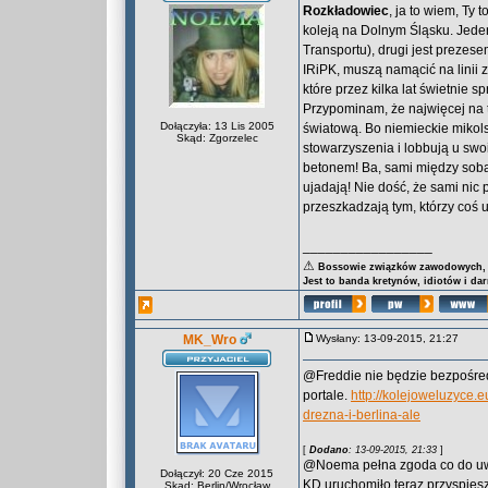
Rozkładowiec
, ja to wiem, Ty 
koleją na Dolnym Śląsku. Jede
Transportu), drugi jest preze
IRiPK, muszą namącić na linii 
które przez kilka lat świetnie s
Przypominam, że najwięcej na 
Dołączyła: 13 Lis 2005
światową. Bo niemieckie mikols
Skąd: Zgorzelec
stowarzyszenia i lobbują u swoic
betonem! Ba, sami między sobą
ujadają! Nie dość, że sami ni
przeszkadzają tym, którzy coś u
_________________
⚠
Bossowie związków zawodowych, za
Jest to banda kretynów, idiotów i da
MK_Wro
Wysłany: 13-09-2015, 21:27
@Freddie nie będzie bezpośre
portale.
http://kolejoweluzyce.
drezna-i-berlina-ale
[
Dodano
: 13-09-2015, 21:33
]
@Noema pełna zgoda co do uwal
Dołączył: 20 Cze 2015
KD uruchomiło teraz przyspies
Skąd: Berlin/Wrocław