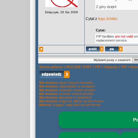
Z góry dzięki!
Dołączyła: 26 Sie 2009
Cytat z
tego źródła
:
Cytat:
FIP facilities
are not valid
on 
replacement service.
Wyświetl posty z ostatnich:
Strona główna
»
BOCZNE TORY
»
FIP
»
Wyjazdy z FIP
»
Szwa
Nie możesz
pisać nowych tematów
Nie możesz
odpowiadać w tematach
Nie możesz
zmieniać swoich postów
Nie możesz
usuwać swoich postów
Nie możesz
głosować w ankietach
Nie możesz
załączać plików na tym forum
Możesz
ściągać załączniki na tym forum
Po