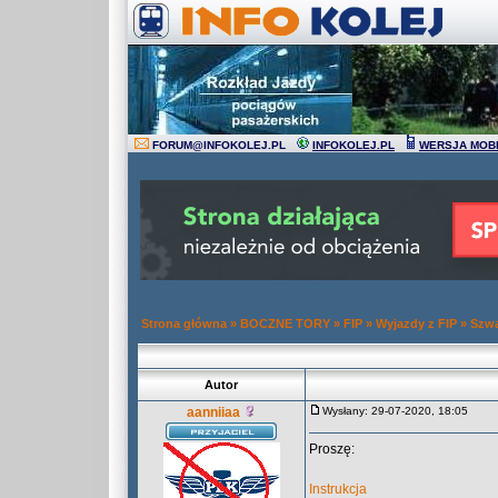
FORUM
@
INFOKOLEJ.PL
INFOKOLEJ.PL
WERSJA MOB
Strona główna
»
BOCZNE TORY
»
FIP
»
Wyjazdy z FIP
»
Szwa
Autor
aanniiaa
Wysłany: 29-07-2020, 18:05
Proszę:
Instrukcja