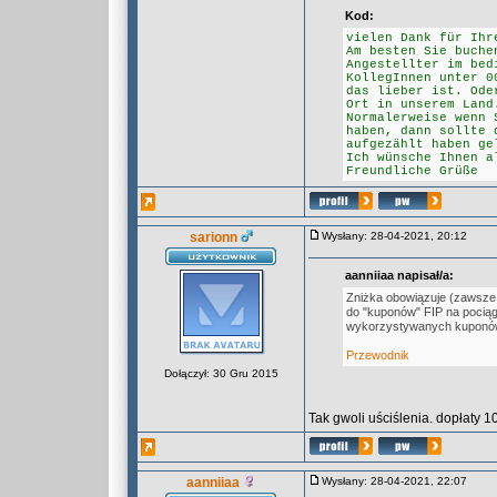
Kod:
vielen Dank für Ihr
Am besten Sie buche
Angestellter im bed
KollegInnen unter 0
das lieber ist. Ode
Ort in unserem Land
Normalerweise wenn 
haben, dann sollte 
aufgezählt haben ge
Ich wünsche Ihnen a
Freundliche Grüße
sarionn
Wysłany: 28-04-2021, 20:12
aanniiaa napisał/a:
Zniżka obowiązuje (zawsze b
do "kuponów" FIP na pociągi
wykorzystywanych kuponó
Przewodnik
Dołączył: 30 Gru 2015
Tak gwoli uściślenia. dopłaty 
aanniiaa
Wysłany: 28-04-2021, 22:07