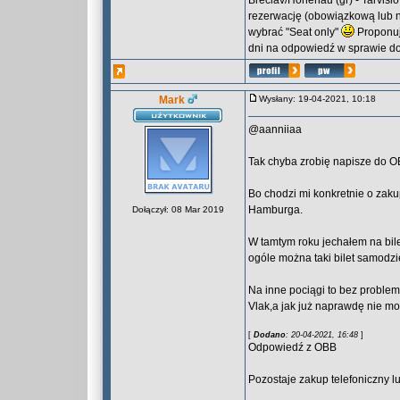
Breclav/Hohenau (gr) - Tarvisi
rezerwację (obowiązkową lub nie
wybrać "Seat only"
Proponuj
dni na odpowiedź w sprawie dot
Mark
Wysłany: 19-04-2021, 10:18
@aanniiaa
Tak chyba zrobię napisze do 
Bo chodzi mi konkretnie o zaku
Hamburga.
Dołączył: 08 Mar 2019
W tamtym roku jechałem na bile
ogóle można taki bilet samodzi
Na inne pociągi to bez problem
Vlak,a jak już naprawdę nie 
[
Dodano
: 20-04-2021, 16:48
]
Odpowiedź z OBB
Pozostaje zakup telefoniczny 