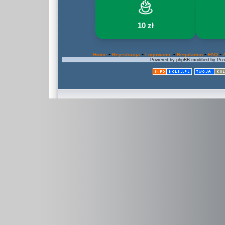
10 zł
•
•
•
•
•
Home
Rejestracja
Logowanie
Regulamin
FAQ
Powered by phpBB modified by Prze