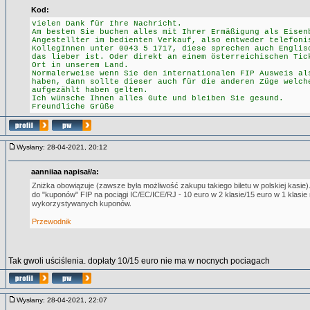
Kod:
vielen Dank für Ihre Nachricht.
Am besten Sie buchen alles mit Ihrer Ermäßigung als Eisen
Angestellter im bedienten Verkauf, also entweder telefoni
KollegInnen unter 0043 5 1717, diese sprechen auch Englis
das lieber ist. Oder direkt an einem österreichischen Tic
Ort in unserem Land.
Normalerweise wenn Sie den internationalen FIP Ausweis al
haben, dann sollte dieser auch für die anderen Züge welch
aufgezählt haben gelten.
Ich wünsche Ihnen alles Gute und bleiben Sie gesund.
Freundliche Grüße
Wysłany: 28-04-2021, 20:12
aanniiaa napisał/a:
Zniżka obowiązuje (zawsze była możliwość zakupu takiego biletu w polskiej kasie).
do "kuponów" FIP na pociągi IC/EC/ICE/RJ - 10 euro w 2 klasie/15 euro w 1 klasie
wykorzystywanych kuponów.
Przewodnik
Tak gwoli uściślenia. dopłaty 10/15 euro nie ma w nocnych pociagach
Wysłany: 28-04-2021, 22:07