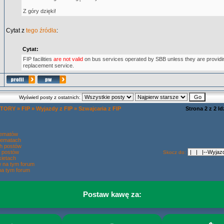
Z góry dzięki!
Cytat z
tego źródła
:
Cytat:
FIP facilities
are not valid
on bus services operated by SBB unless they are providin
replacement service.
Wyświetl posty z ostatnich:
 TORY
»
FIP
»
Wyjazdy z FIP
»
Szwajcaria z FIP
Strona
2
z
2
Id
tematów
tematach
h postów
 postów
Skocz do:
ietach
w na tym forum
na tym forum
Postaw kawę za: