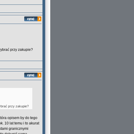
 wybrać przy zakupie?
wybrać przy zakupie?
 która opisem by do tego
. 10 lat temu i to akurat
nktami granicznymi