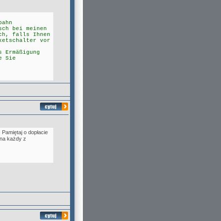
bahn
sch bei meinen
ch, falls Ihnen
ketschalter vor
s Ermäßigung
e Sie
 Pamiętaj o dopłacie
 na każdy z