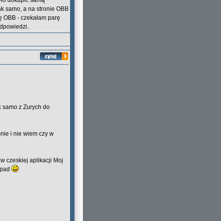
było dokupić samą
tak samo, a na stronie OBB
ię OBB - czekałam parę
odpowiedzi.
k samo z Zurych do
nie i nie wiem czy w
w czeskiej aplikacji Moj
apad