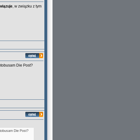
wiązuje
, w związku z tym
 autobusam Die Post?
autobusam Die Post?