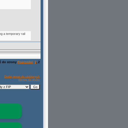
g a temporary rail
ź do strony
Poprzedni
1
,
2
Dodaj temat do ulubionych
Wersja do druku