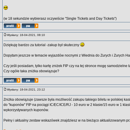
(w 18 sekundzie wybierasz oczywiście "Single Tickets and Day Tickets")
Wysłany: 18-04-2021, 08:10
Dziękuję bardzo za tutorial -zakup był skuteczny
Dopytam jeszcze w temacie wyjazdów nocnymi z Wiednia do Zurych i Zurych H
Czy jeśli posiadam, tylko kartę zniżek FIP czy na tej stronce mogę samodzielne ta
Czy ogóle taka zniżka obowiązuje?
Wysłany: 18-04-2021, 23:12
Zniżka obowiązuje (zawsze była możliwość zakupu takiego biletu w polskiej kasi
do "kuponów" FIP na pociągi IC/EC/ICE/RJ - 10 euro w 2 klasie/15 euro w 1 klas
wykorzystywanych kuponów.
Pełny i aktualny zestaw wskazówek znajdziesz w na bieżąco aktualizowanym p