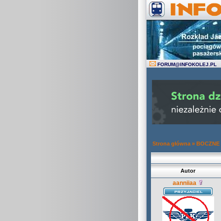
FORUM
@
INFOKOLEJ.PL
Strona główna
»
BOCZNE
Autor
aanniiaa