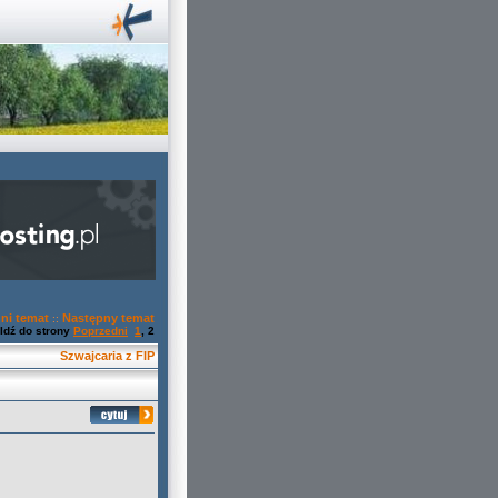
ni temat
Następny temat
::
Idź do strony
Poprzedni
1
,
2
Szwajcaria z FIP