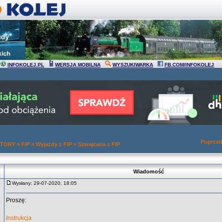
INFOKOLEJ.PL
WERSJA MOBILNA
WYSZUKIWARKA
FB.COM/INFOKOLEJ
Poprzed
 TORY
»
FIP
»
Wyjazdy z FIP
»
Szwajcaria z FIP
Wiadomość
Wysłany: 29-07-2020, 18:05
Proszę:
Instrukcja