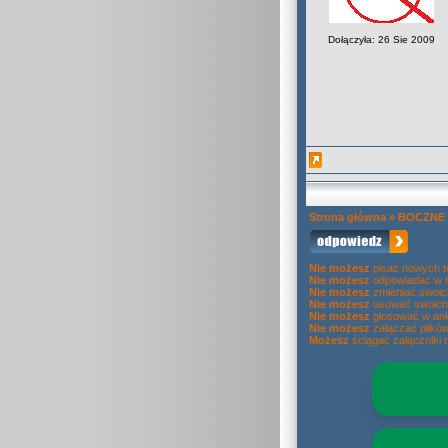
Dołączyła: 26 Sie 2009
Strona główna
»
BOCZNE
Nie możesz
pisać nowych 
Nie możesz
odpowiadać w 
Nie możesz
zmieniać swoic
Nie możesz
usuwać swoich
Nie możesz
głosować w ank
Nie możesz
załączać plikó
Możesz
ściągać załączniki 