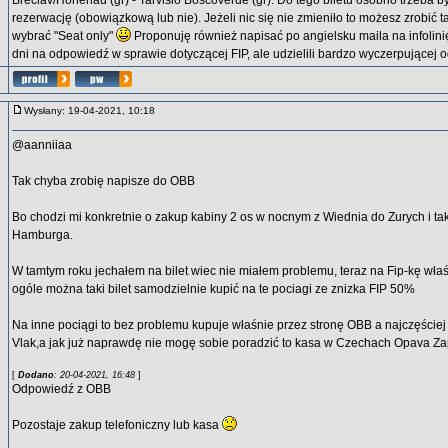
Breclav/Hohenau (gr) - Tarvisio Boscoverde (gr). Do tego biletu osobno trzeba 
rezerwację (obowiązkową lub nie). Jeżeli nic się nie zmieniło to możesz zrobić 
wybrać "Seat only"
Proponuję również napisać po angielsku maila na infolin
dni na odpowiedź w sprawie dotyczącej FIP, ale udzielili bardzo wyczerpującej 
Wysłany: 19-04-2021, 10:18
@aanniiaa
Tak chyba zrobię napisze do OBB
Bo chodzi mi konkretnie o zakup kabiny 2 os w nocnym z Wiednia do Zurych i ta
Hamburga.
W tamtym roku jechałem na bilet wiec nie miałem problemu, teraz na Fip-kę właś
ogóle można taki bilet samodzielnie kupić na te pociagi ze znizka FIP 50%
Na inne pociągi to bez problemu kupuje właśnie przez stronę OBB a najczęściej 
Vlak,a jak już naprawdę nie mogę sobie poradzić to kasa w Czechach Opava Z
[
Dodano
: 20-04-2021, 16:48
]
Odpowiedź z OBB
Pozostaje zakup telefoniczny lub kasa