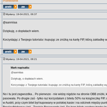
Przewodnik
Wysłany: 19-04-2021, 06:37
@aanniiaa
Dziękuję, o dopłatach wiem.
Korzystając z Twojego tutoriala i kupując ze zniżką na kartę FIP, którą zakładkę
Wysłany: 19-04-2021, 08:21
Mark napisał/a:
@aanniiaa
Dziękuję, o dopłatach wiem.
Korzystając z Twojego tutoriala i kupując ze zniżką na kartę FIP, którą zakładkę 
No i tu jest zagwozdka... Po pierwsze - nie widzę nigdzie na stronie OBB zniżki,
pasowała. Po drugie zaś - tylko raz korzystałam z biletu 50% na książeczkę FIP, ok
w Austrii, przy czym bilet był kupowany w polskiej kasie i na odcinek między pu