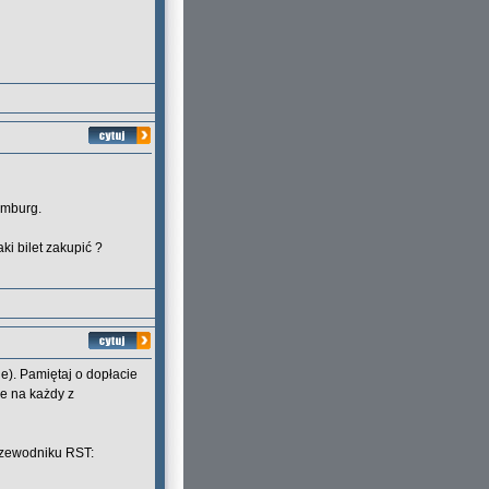
amburg.
ki bilet zakupić ?
e). Pamiętaj o dopłacie
ie na każdy z
rzewodniku RST: