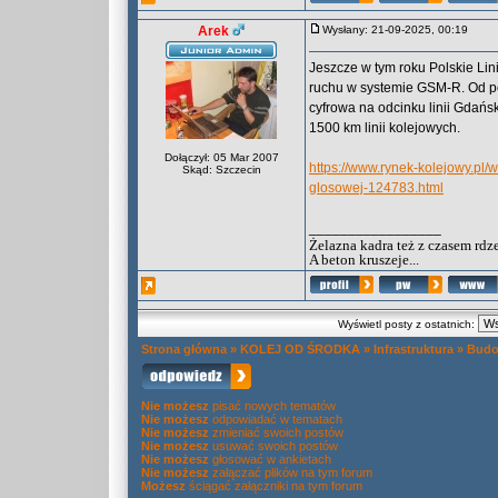
Arek
Wysłany: 21-09-2025, 00:19
Jeszcze w tym roku Polskie Li
ruchu w systemie GSM-R. Od po
cyfrowa na odcinku linii Gdań
1500 km linii kolejowych.
Dołączył: 05 Mar 2007
https://www.rynek-kolejowy.pl
Skąd: Szczecin
glosowej-124783.html
_________________
Żelazna kadra też z czasem rdz
A beton kruszeje...
Wyświetl posty z ostatnich:
Strona główna
»
KOLEJ OD ŚRODKA
»
Infrastruktura
»
Budo
Nie możesz
pisać nowych tematów
Nie możesz
odpowiadać w tematach
Nie możesz
zmieniać swoich postów
Nie możesz
usuwać swoich postów
Nie możesz
głosować w ankietach
Nie możesz
załączać plików na tym forum
Możesz
ściągać załączniki na tym forum