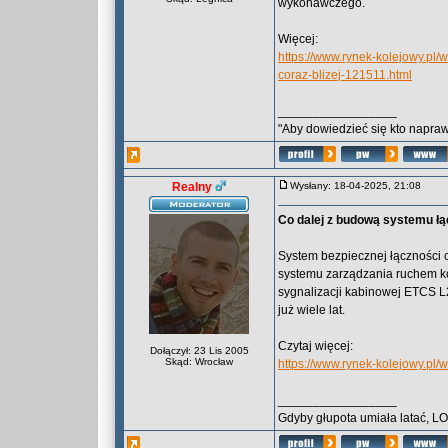
wykonawczego.
Więcej:
https://www.rynek-kolejowy.pl
coraz-blizej-121511.html
_________________
"Aby dowiedzieć się kto naprawd
Realny
Wysłany: 18-04-2025, 21:08
Co dalej z budową systemu ł
System bezpiecznej łączności 
systemu zarządzania ruchem ko
sygnalizacji kabinowej ETCS L2
już wiele lat.
Czytaj więcej:
Dołączył: 23 Lis 2005
Skąd: Wrocław
https://www.rynek-kolejowy.pl
_________________
Gdyby głupota umiała latać, L