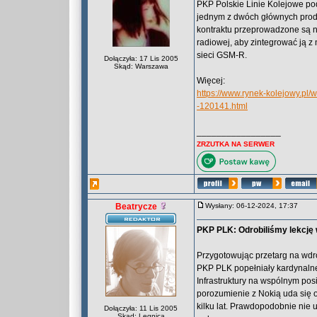
PKP Polskie Linie Kolejowe pod
jednym z dwóch głównych prod
kontraktu przeprowadzone są n
radiowej, aby zintegrować ją 
sieci GSM-R.
Dołączyła: 17 Lis 2005
Skąd: Warszawa
Więcej:
https://www.rynek-kolejowy.pl/
-120141.html
_________________
ZRZUTKA NA SERWER
Beatrycze
Wysłany: 06-12-2024, 17:37
PKP PLK: Odrobiliśmy lekcję 
Przygotowując przetarg na wdr
PKP PLK popełniały kardynalne 
Infrastruktury na wspólnym posi
porozumienie z Nokią uda się 
kilku lat. Prawdopodobnie nie
Dołączyła: 11 Lis 2005
Skąd: Legnica