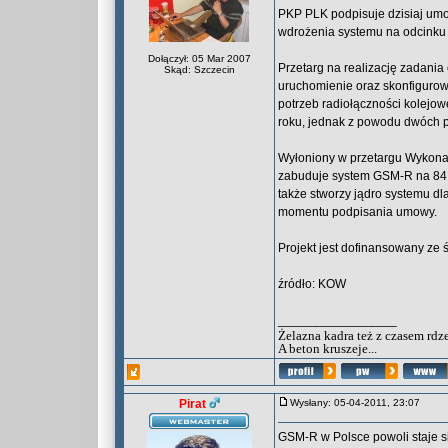
PKP PLK podpisuje dzisiaj um
wdrożenia systemu na odcinku 
Dołączył: 05 Mar 2007
Przetarg na realizację zadani
Skąd: Szczecin
uruchomienie oraz skonfigurow
potrzeb radiołączności kolejo
roku, jednak z powodu dwóch p
Wyłoniony w przetargu Wykonawc
zabuduje system GSM-R na 84 k
także stworzy jądro systemu dla
momentu podpisania umowy.
Projekt jest dofinansowany ze 
źródło: KOW
_________________
Żelazna kadra też z czasem rdz
A beton kruszeje...
Pirat
Wysłany: 05-04-2011, 23:07
GSM-R w Polsce powoli staje s