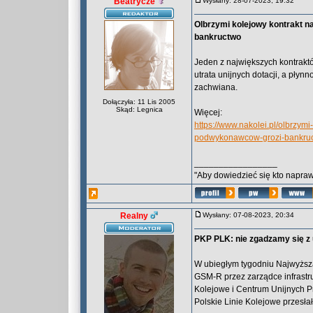
Beatrycze
Wysłany: 28-07-2023, 19:32
Olbrzymi kolejowy kontrakt 
bankructwo
Jeden z największych kontraktó
utrata unijnych dotacji, a pł
zachwiana.
Dołączyła: 11 Lis 2005
Skąd: Legnica
Więcej:
https://www.nakolei.pl/olbrzym
podwykonawcow-grozi-bankruc
_________________
"Aby dowiedzieć się kto naprawd
Realny
Wysłany: 07-08-2023, 20:34
PKP PLK: nie zgadzamy się z
W ubiegłym tygodniu Najwyższa
GSM-R przez zarządce infrastruk
Kolejowe i Centrum Unijnych P
Polskie Linie Kolejowe przesłał