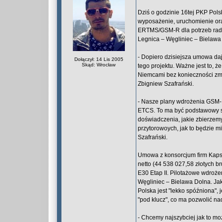
Dziś o godzinie 16tej PKP Pol
wyposażenie, uruchomienie oraz
ERTMS/GSM-R dla potrzeb radi
Legnica – Węgliniec – Bielawa
- Dopiero dzisiejsza umowa da
Dołączył: 14 Lis 2005
Skąd: Wrocław
tego projektu. Ważne jest to, ż
Niemcami bez konieczności zm
Zbigniew Szafrański.
- Nasze plany wdrożenia GSM-R
ETCS. To ma być podstawowy s
doświadczenia, jakie zbierze
przytorowoych, jak to będzie m
Szafrański.
Umowa z konsorcjum firm Kapsc
netto (44 538 027,58 złotych br
E30 Etap II. Pilotażowe wdro
Węgliniec – Bielawa Dolna. Jak
Polska jest "lekko spóźniona",
"pod klucz", co ma pozwolić nad
- Chcemy najszybciej jak to mo