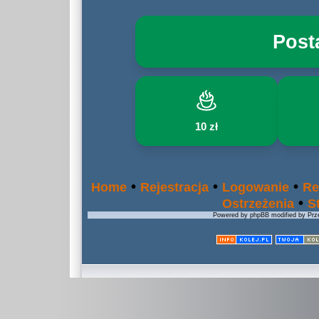
Post
10 zł
•
•
•
Home
Rejestracja
Logowanie
Re
•
Ostrzeżenia
S
Powered by phpBB modified by Prze