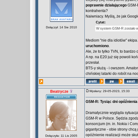
poprawnie działającego
GSM-R 
kontrahenta?
Naiwniacy. Myślą, że jak Google 
Cytat:
Dołączył: 14 Sie 2010
W system GSM-R zostało wypo
Mediom "nie dla idiotów" ekipa
uruchomiono
.
Ale, że to tylko TVN, to bardzo 
A np. na E20 już się powoli końc
przesłał.
BTS-y służą - i owszem. Amator
chińskiej latarki do robót na no
Beatrycze
Wysłany: 29-05-2023, 15:33
GSM-R: Tysiąc dni opóźnienia
Dramatycznie wygląda sytuacj
GSM-R w Polsce. Sędzia zgodził 
konsorcjum (m. in. Nokia i C
gigantyczne - obie strony chcą p
opóźnienie realizacji może sku
Dołączyła: 11 Lis 2005