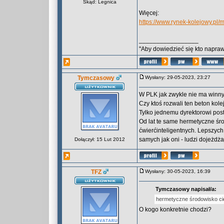
Skąd: Legnica
Więcej:
https://www.rynek-kolejowy.pl/
_________________
"Aby dowiedzieć się kto naprawd
Tymczasowy
Wysłany: 29-05-2023, 23:27
W PLK jak zwykle nie ma winnych
Czy ktoś rozwali ten beton kolej
Tylko jednemu dyrektorowi posta
Od lat te same hermetyczne śro
ćwierćinteligentnych. Lepszych
samych jak oni - ludzi dojeżdża
Dołączył: 15 Lut 2012
TFZ
Wysłany: 30-05-2023, 16:39
Tymczasowy napisał/a:
hermetyczne środowisko cie
O kogo konkretnie chodzi?