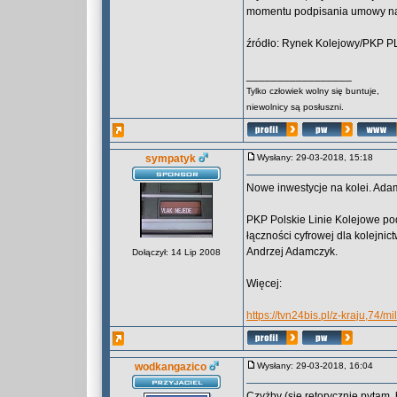
momentu podpisania umowy na 
źródło: Rynek Kolejowy/PKP P
_________________
Tylko człowiek wolny się buntuje,
niewolnicy są posłuszni.
sympatyk
Wysłany: 29-03-2018, 15:18
Nowe inwestycje na kolei. Adam
PKP Polskie Linie Kolejowe po
łączności cyfrowej dla kolejnic
Andrzej Adamczyk.
Dołączył: 14 Lip 2008
Więcej:
https://tvn24bis.pl/z-kraju,74
wodkangazico
Wysłany: 29-03-2018, 16:04
Czyżby (się retorycznie pytam,