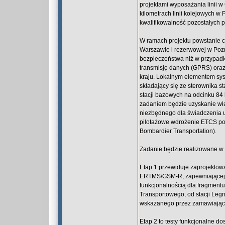
projektami wyposażania linii
kilometrach linii kolejowych w
kwalifikowalność pozostałych 
W ramach projektu powstanie c
Warszawie i rezerwowej w Poz
bezpieczeństwa niż w przypad
transmisję danych (GPRS) oraz
kraju. Lokalnym elementem sy
składający się ze sterownika s
stacji bazowych na odcinku 84 
zadaniem będzie uzyskanie wła
niezbędnego dla świadczenia u
pilotażowe wdrożenie ETCS pozi
Bombardier Transportation).
Zadanie będzie realizowane w 
Etap 1 przewiduje zaprojektowan
ERTMS/GSM-R, zapewniającej 
funkcjonalnością dla fragmentu
Transportowego, od stacji Legn
wskazanego przez zamawiając
Etap 2 to testy funkcjonalne do