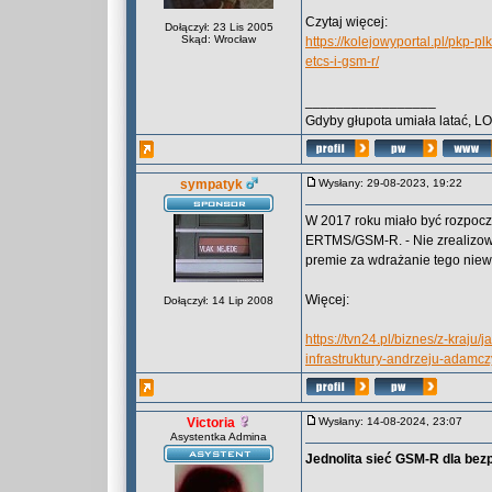
Czytaj więcej:
Dołączył: 23 Lis 2005
Skąd: Wrocław
https://kolejowyportal.pl/pkp-
etcs-i-gsm-r/
_________________
Gdyby głupota umiała latać, L
sympatyk
Wysłany: 29-08-2023, 19:22
W 2017 roku miało być rozpoc
ERTMS/GSM-R. - Nie zrealizow
premie za wdrażanie tego nie
Więcej:
Dołączył: 14 Lip 2008
https://tvn24.pl/biznes/z-kraju
infrastruktury-andrzeju-adam
Victoria
Wysłany: 14-08-2024, 23:07
Asystentka Admina
Jednolita sieć GSM-R dla bez