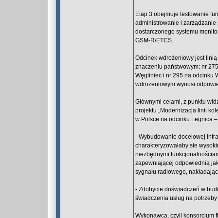
Etap 3 obejmuje testowanie fu
administrowanie i zarządzanie
dostarczonego systemu monitoro
GSM-R/ETCS.
Odcinek wdrożeniowy jest linią
znaczeniu państwowym: nr 275 
Węgliniec i nr 295 na odcinku
wdrożeniowym wynosi odpowied
Głównymi celami, z punktu wid
projektu „Modernizacja linii 
w Polsce na odcinku Legnica – 
- Wybudowanie docelowej Infra
charakteryzowałaby sie wysok
niezbędnymi funkcjonalnościa
zapewniającej odpowiednią ja
sygnału radiowego, nakładające
- Zdobycie doświadczeń w budo
świadczenia usług na potrzeby
Wykonawca, czyli konsorcjum f