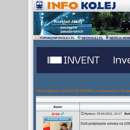
FORUM
@
INFOKOLEJ.PL
INFOKOLEJ.PL
WERSJA MOB
Strona główna
»
KOLEJ OD ŚRODKA
»
Infrastruktura
»
Budo
Autor
Arek
Wysłany: 05-04-2011, 10:17
Bud
Dziś podpisanie umowy na G