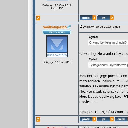
Dołączył: 13 Gru 2019
Skąd: DC
wodkangazico
Wysłany: 30-05-2023, 23:06
Cytat:
O kogo konkretnie chodzi?
Łatwiej będzie wymienić tych, o
Cytat:
Dołączył: 14 Sie 2010
Tylko jednemu dyrektorowi p
Merchel i ten jego pachołek od 
roszczeniach i całym burdlu. Sł
zalatani są - Adamczyk ma parci
Noż k..wa, zakład pracy chroni
które kiedyś kręciły się koło PK
muchy do...
A'propos- EL-IN, mówi Wam to c