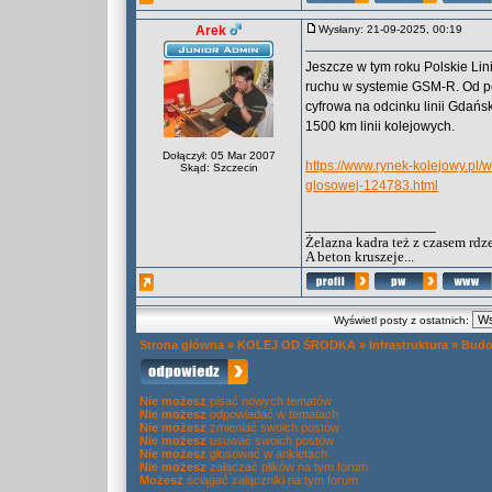
Arek
Wysłany: 21-09-2025, 00:19
Jeszcze w tym roku Polskie Li
ruchu w systemie GSM-R. Od po
cyfrowa na odcinku linii Gdań
1500 km linii kolejowych.
Dołączył: 05 Mar 2007
https://www.rynek-kolejowy.pl
Skąd: Szczecin
glosowej-124783.html
_________________
Żelazna kadra też z czasem rdz
A beton kruszeje...
Wyświetl posty z ostatnich:
Strona główna
»
KOLEJ OD ŚRODKA
»
Infrastruktura
»
Budo
Nie możesz
pisać nowych tematów
Nie możesz
odpowiadać w tematach
Nie możesz
zmieniać swoich postów
Nie możesz
usuwać swoich postów
Nie możesz
głosować w ankietach
Nie możesz
załączać plików na tym forum
Możesz
ściągać załączniki na tym forum