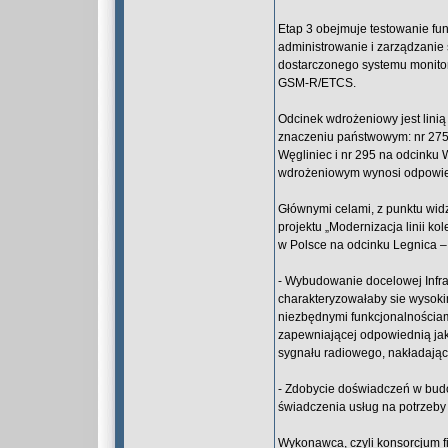
Etap 3 obejmuje testowanie fu
administrowanie i zarządzanie
dostarczonego systemu monitoro
GSM-R/ETCS.
Odcinek wdrożeniowy jest linią
znaczeniu państwowym: nr 275 
Węgliniec i nr 295 na odcinku
wdrożeniowym wynosi odpowied
Głównymi celami, z punktu wid
projektu „Modernizacja linii 
w Polsce na odcinku Legnica – 
- Wybudowanie docelowej Infra
charakteryzowałaby sie wysok
niezbędnymi funkcjonalnościa
zapewniającej odpowiednią ja
sygnału radiowego, nakładające
- Zdobycie doświadczeń w budo
świadczenia usług na potrzeby
Wykonawca, czyli konsorcjum f