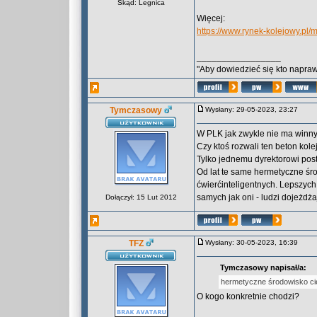
Skąd: Legnica
Więcej:
https://www.rynek-kolejowy.pl/
_________________
"Aby dowiedzieć się kto naprawd
Tymczasowy
Wysłany: 29-05-2023, 23:27
W PLK jak zwykle nie ma winnych
Czy ktoś rozwali ten beton kolej
Tylko jednemu dyrektorowi posta
Od lat te same hermetyczne śro
ćwierćinteligentnych. Lepszych
samych jak oni - ludzi dojeżdża
Dołączył: 15 Lut 2012
TFZ
Wysłany: 30-05-2023, 16:39
Tymczasowy napisał/a:
hermetyczne środowisko cie
O kogo konkretnie chodzi?