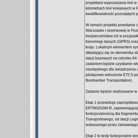
projektami wyposażania linii
kilometrach linii kolejowych w
kwalifikowalność pozostałych 
W ramach projektu powstanie c
Warszawie i rezerwowej w Poz
bezpieczeństwa niż w przypad
transmisję danych (GPRS) oraz
kraju. Lokalnym elementem sy
składający się ze sterownika s
stacji bazowych na odcinku 84 
zadaniem będzie uzyskanie wła
niezbędnego dla świadczenia u
pilotażowe wdrożenie ETCS pozi
Bombardier Transportation).
Zadanie będzie realizowane w 
Etap 1 przewiduje zaprojektowan
ERTMS/GSM-R, zapewniającej 
funkcjonalnością dla fragmentu
Transportowego, od stacji Legn
wskazanego przez zamawiając
Etap 2 to testy funkcjonalne do