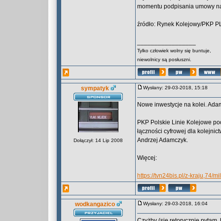
momentu podpisania umowy na 
źródło: Rynek Kolejowy/PKP P
_________________
Tylko człowiek wolny się buntuje,
niewolnicy są posłuszni.
sympatyk
Wysłany: 29-03-2018, 15:18
Nowe inwestycje na kolei. Adam
PKP Polskie Linie Kolejowe po
łączności cyfrowej dla kolejnic
Andrzej Adamczyk.
Dołączył: 14 Lip 2008
Więcej:
https://tvn24bis.pl/z-kraju,74
wodkangazico
Wysłany: 29-03-2018, 16:04
Czyżby (się retorycznie pytam,