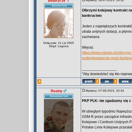
Beatrycze
Wysłany: 28-07-2023, 19:32
Olbrzymi kolejowy kontrakt 
bankructwo
Jeden z największych kontraktó
utrata unijnych dotacji, a pł
zachwiana.
Dołączyła: 11 Lis 2005
Skąd: Legnica
Więcej:
https://www.nakolei.pl/olbrzym
podwykonawcow-grozi-bankruc
_________________
"Aby dowiedzieć się kto naprawd
Realny
Wysłany: 07-08-2023, 20:34
PKP PLK: nie zgadzamy się z
W ubiegłym tygodniu Najwyższa
GSM-R przez zarządce infrastruk
Kolejowe i Centrum Unijnych P
Polskie Linie Kolejowe przesłał