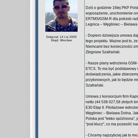
Dziś o godzinie 16tej PKP Pol
wyposażenie, uruchomienie oraz
ERTMS/GSM-R dla potrzeb radi
Legnica – Węgliniec – Bielawa
- Dopiero dzisiejsza umowa da
Dołączył: 14 Lis 2005
Skąd: Wrocław
tego projektu. Ważne jest to, ż
Niemcami bez konieczności zm
Zbigniew Szafrański.
- Nasze plany wdrożenia GSM-R
ETCS. To ma być podstawowy s
doświadczenia, jakie zbierze
przytorowoych, jak to będzie m
Szafrański.
Umowa z konsorcjum firm Kapsc
netto (44 538 027,58 złotych br
E30 Etap II. Pilotażowe wdro
Węgliniec – Bielawa Dolna. Jak
Polska jest "lekko spóźniona",
"pod klucz", co ma pozwolić nad
- Chcemy najszybciej jak to mo