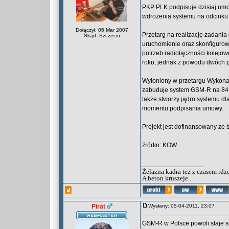
PKP PLK podpisuje dzisiaj um
wdrożenia systemu na odcinku 
Dołączył: 05 Mar 2007
Przetarg na realizację zadani
Skąd: Szczecin
uruchomienie oraz skonfigurow
potrzeb radiołączności kolejo
roku, jednak z powodu dwóch p
Wyłoniony w przetargu Wykonawc
zabuduje system GSM-R na 84 k
także stworzy jądro systemu dla
momentu podpisania umowy.
Projekt jest dofinansowany ze 
źródło: KOW
_________________
Żelazna kadra też z czasem rdz
A beton kruszeje...
Pirat
Wysłany: 05-04-2011, 23:07
GSM-R w Polsce powoli staje s