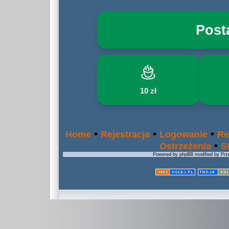
Post
10 zł
•
•
•
Home
Rejestracja
Logowanie
Re
•
Ostrzeżenia
S
Powered by phpBB modified by Prze