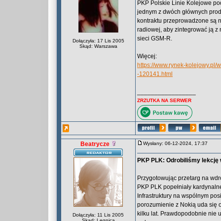
PKP Polskie Linie Kolejowe pod
jednym z dwóch głównych prod
kontraktu przeprowadzone są n
radiowej, aby zintegrować ją 
sieci GSM-R.
Dołączyła: 17 Lis 2005
Skąd: Warszawa
Więcej:
https://www.rynek-kolejowy.pl/
-120141.html
_________________
ZRZUTKA NA SERWER
Beatrycze
Wysłany: 06-12-2024, 17:37
PKP PLK: Odrobiliśmy lekcję 
Przygotowując przetarg na wdr
PKP PLK popełniały kardynalne 
Infrastruktury na wspólnym posi
porozumienie z Nokią uda się 
kilku lat. Prawdopodobnie nie
Dołączyła: 11 Lis 2005
Skąd: Legnica