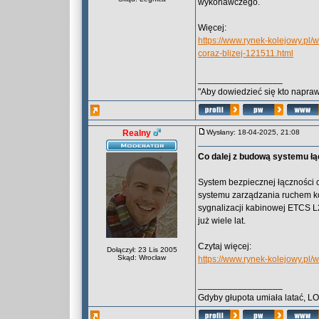
wykonawczego.
Więcej:
https://www.rynek-kolejowy.pl
coraz-blizej-121511.html
_________________
"Aby dowiedzieć się kto naprawd
Realny
Wysłany: 18-04-2025, 21:08
Co dalej z budową systemu ł
System bezpiecznej łączności 
systemu zarządzania ruchem ko
sygnalizacji kabinowej ETCS L2
już wiele lat.
Czytaj więcej:
Dołączył: 23 Lis 2005
Skąd: Wrocław
https://www.rynek-kolejowy.pl
_________________
Gdyby głupota umiała latać, L