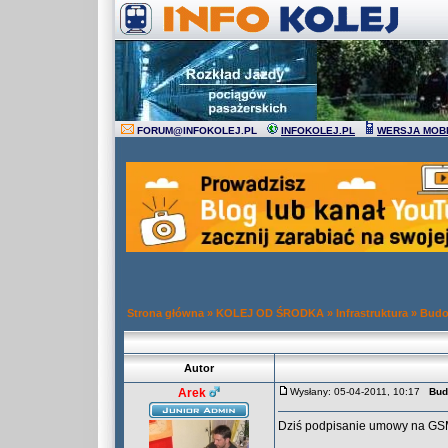
FORUM
@
INFOKOLEJ.PL
INFOKOLEJ.PL
WERSJA MOB
Strona główna
»
KOLEJ OD ŚRODKA
»
Infrastruktura
»
Budo
Autor
Arek
Wysłany: 05-04-2011, 10:17
Bud
Dziś podpisanie umowy na G