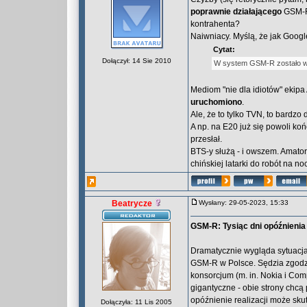
poprawnie działającego
GSM-R 
kontrahenta?
Naiwniacy. Myślą, że jak Google 
Cytat:
Dołączył: 14 Sie 2010
W system GSM-R zostało wypo
Mediom "nie dla idiotów" ekipa
uruchomiono
.
Ale, że to tylko TVN, to bardzo 
A np. na E20 już się powoli końc
przesłał.
BTS-y służą - i owszem. Amator
chińskiej latarki do robót na no
Beatrycze
Wysłany: 29-05-2023, 15:33
GSM-R: Tysiąc dni opóźnienia
Dramatycznie wygląda sytuacj
GSM-R w Polsce. Sędzia zgodził 
konsorcjum (m. in. Nokia i C
gigantyczne - obie strony chcą p
opóźnienie realizacji może sku
Dołączyła: 11 Lis 2005