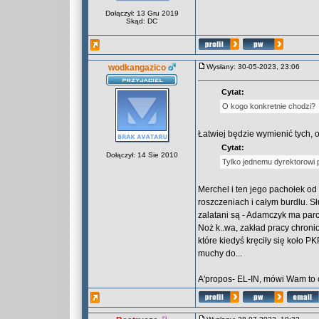
Dołączył: 13 Gru 2019
Skąd: DC
wodkangazico
Wysłany: 30-05-2023, 23:06
Cytat:
O kogo konkretnie chodzi?
Łatwiej będzie wymienić tych, o
Cytat:
Dołączył: 14 Sie 2010
Tylko jednemu dyrektorowi p
Merchel i ten jego pachołek od 
roszczeniach i całym burdlu. Sł
zalatani są - Adamczyk ma parci
Noż k..wa, zakład pracy chroni
które kiedyś kręciły się koło PK
muchy do...
A'propos- EL-IN, mówi Wam to c