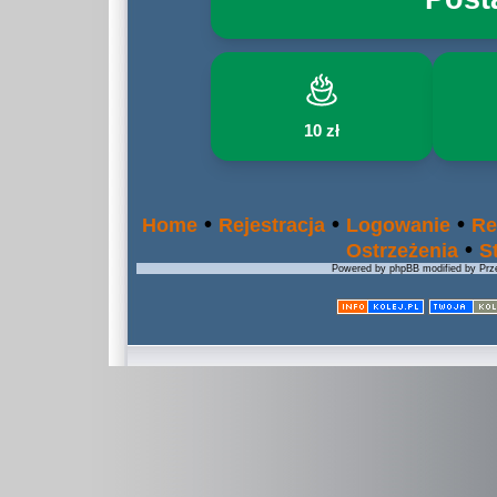
10 zł
•
•
•
Home
Rejestracja
Logowanie
Re
•
Ostrzeżenia
S
Powered by phpBB modified by Prze