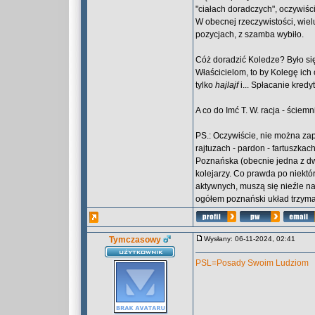
"ciałach doradczych", oczywiś
W obecnej rzeczywistości, wiel
pozycjach, z szamba wybiło.
Cóż doradzić Koledze? Było si
Właścicielom, to by Kolegę ich 
tylko
hajlajf
i... Spłacanie kredy
A co do Imć T. W. racja - ściem
PS.: Oczywiście, nie można zap
rajtuzach - pardon - fartuszkac
Poznańska (obecnie jedna z dwó
kolejarzy. Co prawda po niektó
aktywnych, muszą się nieźle na
ogółem poznański układ trzyma s
Tymczasowy
Wysłany: 06-11-2024, 02:41
PSL=Posady Swoim Ludziom