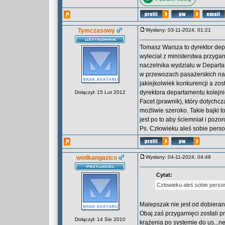
Tymczasowy
Wysłany: 03-11-2024, 01:21
Tomasz Warsza to dyrektor depa
wyleciał z ministerstwa przyga
naczelnika wydziału w Departa
w przewozach pasażerskich na "
jakiejkolwiek konkurencji a zo
dyrektora departamentu kolejnic
Dołączył: 15 Lut 2012
Facet (prawnik), który dotychcz
możliwie szeroko. Takie bajki t
jest po to aby ściemniał i pozo
Ps. Człowieku aleś sobie person
wodkangazico
Wysłany: 04-11-2024, 04:49
Cytat:
Człowieku aleś sobie persone
Malepszak nie jest od dobieran
Obaj zaś przygarnięci zostali p
Dołączył: 14 Sie 2010
krążenia po systemie do us...ne