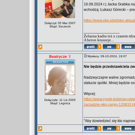
16.09.2024 r.) Jacka Grabka na
wchodzą: Łukasz Górecki – pre
https://www.pkp.pl/pl/pkp-aktu
Dołączył: 05 Mar 2007
Skąd: Szczecin
_________________
Żelazna kadra też z czasem rdz
A beton kruszeje...
Beatrycze
Wysłany: 09-10-2024, 19:07
Nie będzie przedstawiciela 
Nadzwyczajne walne zgromadze
statucie spółki. Mniej będzie o
Więcej:
https://www.rynek-kolejowy.pl
Dołączyła: 11 Lis 2005
Skąd: Legnica
zarzadzie-pkp-cargo-120833.h
_________________
"Aby dowiedzieć się kto naprawd