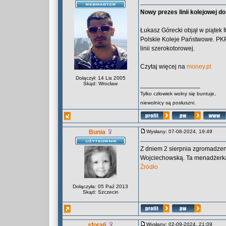
Nowy prezes linii kolejowej d
Łukasz Górecki objął w piątek 
Polskie Koleje Państwowe. PKP
linii szerokotorowej.
Czytaj więcej na
money.pl
Dołączył: 14 Lis 2005
Skąd: Wrocław
_________________
Tylko człowiek wolny się buntuje,
niewolnicy są posłuszni.
Bunia
Wysłany: 07-08-2024, 19:49
Z dniem 2 sierpnia zgromadze
Wojciechowską. Ta menadżerka 
Źródło
Dołączyła: 05 Paź 2013
Skąd: Szczecin
sfora6
Wysłany: 02-09-2024, 21:09