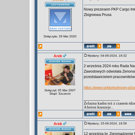
Nowy prezesem PKP Cargo Inter
Zbigniewa Prusa
Dołączyła: 29 Mar 2020
Arek
Wysłany: 04-09-2024, 19:32
2 września 2024 roku Rada Na
Zawodowych odwołała Zenona K
przedstawicielem pracowników
https://www.sektorkolejowy.pl
Dołączył: 05 Mar 2007
Skąd: Szczecin
_________________
Żelazna kadra też z czasem rdz
A beton kruszeje...
Arek
Wysłany: 25-09-2024, 19:56
12 września br. Zgromadzenie W