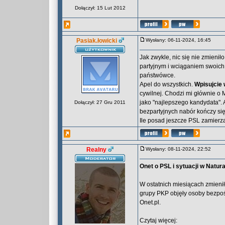
Dołączył: 15 Lut 2012
Pasiak.łowicki
Wysłany: 06-11-2024, 16:45
Jak zwykle, nic się nie zmienił
partyjnym i wciąganiem swoich n
państwówce.
Apel do wszystkich.
Wpisujcie
cywilnej. Chodzi mi głównie o M
jako "najlepszego kandydata".
Dołączył: 27 Gru 2011
bezpartyjnych nabór kończy się
Ile posad jeszcze PSL zamierz
Realny
Wysłany: 08-11-2024, 22:52
Onet o PSL i sytuacji w Natur
W ostatnich miesiącach zmienił
grupy PKP objęły osoby bezpo
Onet.pl.
Czytaj więcej: