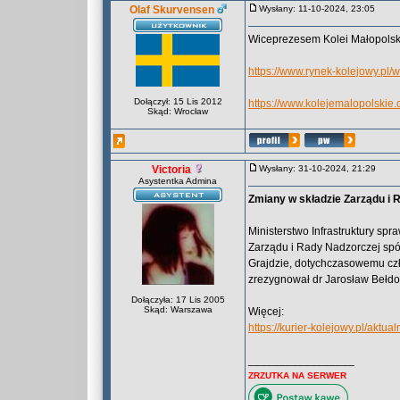
Olaf Skurvensen
Wysłany: 11-10-2024, 23:05
Wiceprezesem Kolei Małopolski
https://www.rynek-kolejowy.pl
Dołączył: 15 Lis 2012
https://www.kolejemalopolskie.
Skąd: Wrocław
Victoria
Wysłany: 31-10-2024, 21:29
Asystentka Admina
Zmiany w składzie Zarządu i 
Ministerstwo Infrastruktury sp
Zarządu i Rady Nadzorczej spó
Grajdzie, dotychczasowemu cz
zrezygnował dr Jarosław Bełd
Dołączyła: 17 Lis 2005
Skąd: Warszawa
Więcej:
https://kurier-kolejowy.pl/akt
_________________
ZRZUTKA NA SERWER