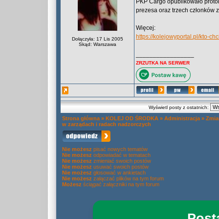
PKP Cargo opublikowało proto
prezesa oraz trzech członków z
Więcej:
https://kolejowyportal.pl/kto-
Dołączyła: 17 Lis 2005
Skąd: Warszawa
_________________
ZRZUTKA NA SERWER
Wyświetl posty z ostatnich:
Strona główna
»
KOLEJ OD ŚRODKA
»
Administracja
»
Zmia
w zarządach i radach nadzorczych
Nie możesz
pisać nowych tematów
Nie możesz
odpowiadać w tematach
Nie możesz
zmieniać swoich postów
Nie możesz
usuwać swoich postów
Nie możesz
głosować w ankietach
Nie możesz
załączać plików na tym forum
Możesz
ściągać załączniki na tym forum
Post