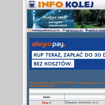
FORUM
@
INFOKOLEJ.PL
INFOKOLEJ.PL
WERSJA MOB
Strona główna
»
KOLEJ OD ŚRODKA
»
Administracja
»
Zmia
radach nadzorczych
Autor
Pirat
Wysłany: 03-08-2024, 19:17