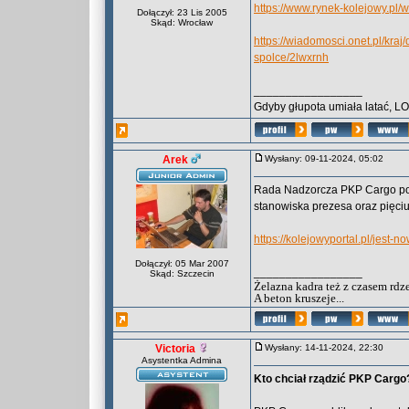
https://www.rynek-kolejowy.pl/
Dołączył: 23 Lis 2005
Skąd: Wrocław
https://wiadomosci.onet.pl/kra
spolce/2lwxrnh
_________________
Gdyby głupota umiała latać, L
Arek
Wysłany: 09-11-2024, 05:02
Rada Nadzorcza PKP Cargo poi
stanowiska prezesa oraz pięci
https://kolejowyportal.pl/jest
Dołączył: 05 Mar 2007
_________________
Skąd: Szczecin
Żelazna kadra też z czasem rdz
A beton kruszeje...
Victoria
Wysłany: 14-11-2024, 22:30
Asystentka Admina
Kto chciał rządzić PKP Carg