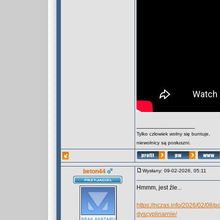
_________________
Tylko człowiek wolny się buntuje,
niewolnicy są posłuszni.
beton44
Wysłany: 09-02-2026, 05:11
Hmmm, jest źle...
https://nczas.info/2026/02/08/
dyscyplinarnie/