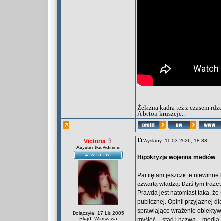
_________________
Żelazna kadra też z czasem rdz
A beton kruszeje...
Victoria
Wysłany: 11-03-2026, 18:33
Asystentka Admina
Hipokryzja wojenna mediów
Pamiętam jeszcze te niewinne l
czwartą władzą. Dziś tym frazes
Prawda jest natomiast taka, że
publicznej. Opinii przyjaznej d
sprawiające wrażenie obiektywn
Dołączyła: 17 Lis 2005
Skąd: Warszawa
myśleć – stąd i nazwa – media 