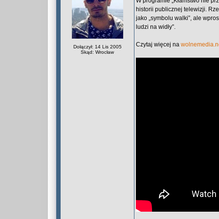
W programie „Kłamstwo nie prze
historii publicznej telewizji. 
jako „symbolu walki”, ale wpros
ludzi na widły”.
Czytaj więcej na
wolnemedia.n
Dołączył: 14 Lis 2005
Skąd: Wrocław