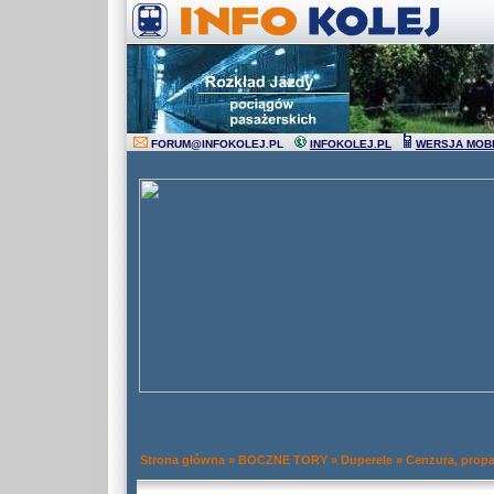
FORUM
@
INFOKOLEJ.PL
INFOKOLEJ.PL
WERSJA MOB
Strona główna
»
BOCZNE TORY
»
Duperele
»
Cenzura, prop