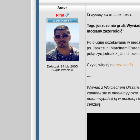
Autor
Pirat
Wysłany: 04-01-2026, 19:24
Tego jeszcze nie grali. Wyw
mogłaby zazdrościć”
Po długim oczekiwaniu w niedz
ps. Jaszczur i Marcinem Osa
połączyć jednak z „fact-check
Czytaj więcej na
nczas.info
Dołączył: 14 Lis 2005
Skąd: Wrocław
---
Wywiad z Wojciechem Olszańsk
zamienił się w medialny pożar.
potem wypuścił ją w pociętej i
cenzurę.