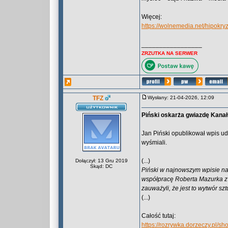
Więcej:
https://wolnemedia.net/hipokr
_________________
ZRZUTKA NA SERWER
TFZ
Wysłany: 21-04-2026, 12:09
Piński oskarża gwiazdę Kanał
Jan Piński opublikował wpis ud
wyśmiali.
(...)
Dołączył: 13 Gru 2019
Skąd: DC
Piński w najnowszym wpisie na
współpracę Roberta Mazurka z 
zauważyli, że jest to wytwór szt
(...)
Całość tutaj:
https://rozrywka.dorzeczy.pl/s