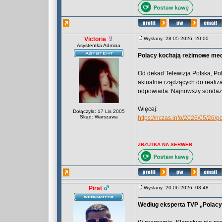
Victoria
Wysłany: 28-05-2026, 20:00
Asystentka Admina
Polacy kochają reżimowe med
Od dekad Telewizja Polska, Po
aktualnie rządzących do realiza
odpowiada. Najnowszy sondaż p
Więcej:
Dołączyła: 17 Lis 2005
Skąd: Warszawa
https://nczas.info/2026/05/26
_________________
ZRZUTKA NA SERWER
Pirat
Wysłany: 20-06-2026, 03:48
Według eksperta TVP „Polacy t