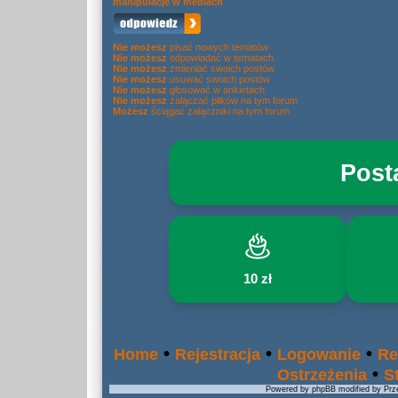
manipulacje w mediach
Nie możesz
pisać nowych tematów
Nie możesz
odpowiadać w tematach
Nie możesz
zmieniać swoich postów
Nie możesz
usuwać swoich postów
Nie możesz
głosować w ankietach
Nie możesz
załączać plików na tym forum
Możesz
ściągać załączniki na tym forum
Post
10 zł
•
•
•
Home
Rejestracja
Logowanie
Re
•
Ostrzeżenia
S
Powered by phpBB modified by Prze