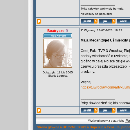
_________________
Tylko człowiek wolny się buntuje,
niewolnicy są posłuszni.
Beatrycze
Wysłany: 13-07-2026, 18:33
Maja Mecan żyje! Uśmierciły ją
Onet, Fakt, TVP 3 Wrocław, Plej
podały wiadomość o rzekomej śm
głośno w całej Polsce dzięki w
czerwcu przeszła przeszczep i 
urodziny.
Dołączyła: 11 Lis 2005
Skąd: Legnica
Więcej:
https://tuwroclaw.com/artykul
_________________
"Aby dowiedzieć się kto naprawd
Wyświetl posty z ostatnich:
Strona główna
»
BOCZNE TORY
»
Duperele
»
Cenzura, propa