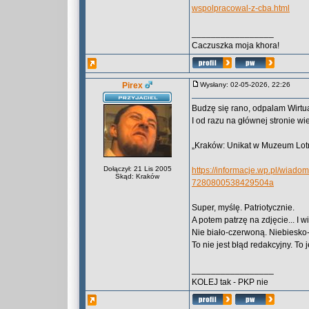
wspolpracowal-z-cba.html
_________________
Caczuszka moja khora!
Pirex
Wysłany: 02-05-2026, 22:26
Budzę się rano, odpalam Wirtua
I od razu na głównej stronie wiel
„Kraków: Unikat w Muzeum Lotni
Dołączył: 21 Lis 2005
https://informacje.wp.pl/wiado
Skąd: Kraków
7280800538429504a
Super, myślę. Patriotycznie.
A potem patrzę na zdjęcie... I 
Nie biało-czerwoną. Niebiesko-
To nie jest błąd redakcyjny. To
_________________
KOLEJ tak - PKP nie