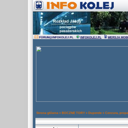
FORUM
@
INFOKOLEJ.PL
INFOKOLEJ.PL
WERSJA MOB
Strona główna
»
BOCZNE TORY
»
Duperele
»
Cenzura, prop