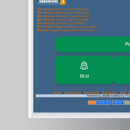
Nie możesz
pisać nowych tematów
Nie możesz
odpowiadać w tematach
Nie możesz
zmieniać swoich postów
Nie możesz
usuwać swoich postów
Nie możesz
głosować w ankietach
Nie możesz
załączać plików na tym forum
Możesz
ściągać załączniki na tym forum
Po
10 zł
•
•
•
•
•
Home
Rejestracja
Logowanie
Regulamin
FAQ
Powered by phpBB modified by Prze