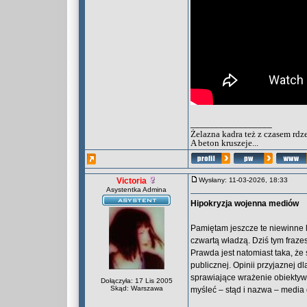
_________________
Żelazna kadra też z czasem rdz
A beton kruszeje...
Victoria
Wysłany: 11-03-2026, 18:33
Asystentka Admina
Hipokryzja wojenna mediów
Pamiętam jeszcze te niewinne l
czwartą władzą. Dziś tym frazes
Prawda jest natomiast taka, że
publicznej. Opinii przyjaznej d
sprawiające wrażenie obiektywn
Dołączyła: 17 Lis 2005
Skąd: Warszawa
myśleć – stąd i nazwa – media 