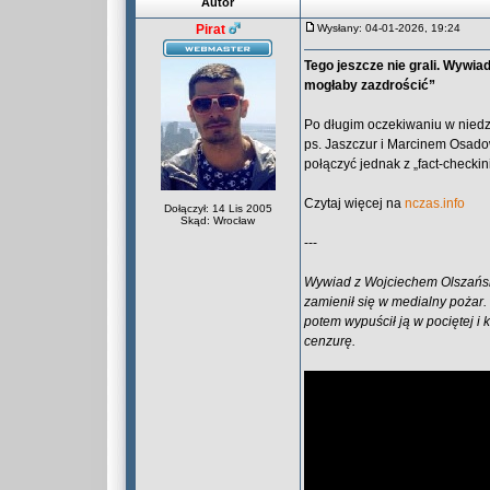
Autor
Pirat
Wysłany: 04-01-2026, 19:24
Tego jeszcze nie grali. Wyw
mogłaby zazdrościć”
Po długim oczekiwaniu w niedz
ps. Jaszczur i Marcinem Osa
połączyć jednak z „fact-check
Czytaj więcej na
nczas.info
Dołączył: 14 Lis 2005
Skąd: Wrocław
---
Wywiad z Wojciechem Olszańsk
zamienił się w medialny pożar.
potem wypuścił ją w pociętej i
cenzurę.