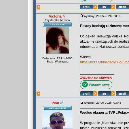
Victoria
Wysłany: 28-05-2026, 20:00
Asystentka Admina
Polacy kochają reżimowe med
Od dekad Telewizja Polska, Po
aktualnie rządzących do realiza
odpowiada. Najnowszy sondaż p
Więcej:
Dołączyła: 17 Lis 2005
Skąd: Warszawa
https://nczas.info/2026/05/26
_________________
ZRZUTKA NA SERWER
Pirat
Wysłany: 20-06-2026, 03:48
Według eksperta TVP „Polacy t
W programie „Kłamstwo nie prze
historii publicznej telewizji. 