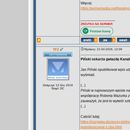
Więcej:
https://wolnemedia.net/hipokr
_________________
ZRZUTKA NA SERWER
TFZ
Wysłany: 21-04-2026, 12:09
Piński oskarża gwiazdę Kanał
Jan Piński opublikował wpis ud
wyśmiali.
(...)
Dołączył: 13 Gru 2019
Skąd: DC
Piński w najnowszym wpisie na
współpracę Roberta Mazurka z 
zauważyli, że jest to wytwór szt
(...)
Całość tutaj:
https://rozrywka.dorzeczy.pl/s
wspolpracowal-z-cba.html