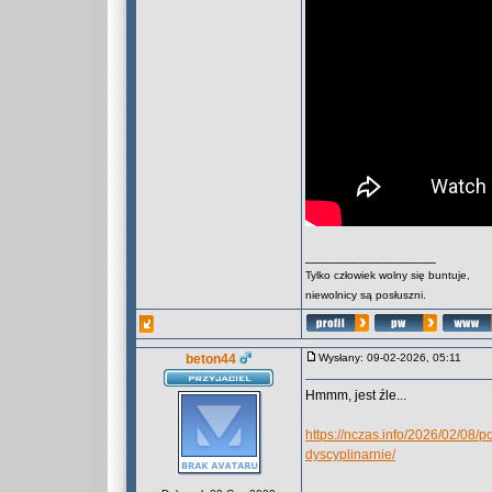
_________________
Tylko człowiek wolny się buntuje,
niewolnicy są posłuszni.
beton44
Wysłany: 09-02-2026, 05:11
Hmmm, jest źle...
https://nczas.info/2026/02/08/
dyscyplinarnie/