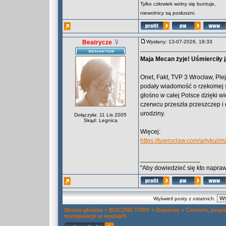
Tylko człowiek wolny się buntuje,
niewolnicy są posłuszni.
Beatrycze
Wysłany: 13-07-2026, 18:33
Maja Mecan żyje! Uśmierciły ją
Onet, Fakt, TVP 3 Wrocław, Plej
podały wiadomość o rzekomej śm
głośno w całej Polsce dzięki w
czerwcu przeszła przeszczep i 
urodziny.
Dołączyła: 11 Lis 2005
Skąd: Legnica
Więcej:
https://tuwroclaw.com/artykul
_________________
"Aby dowiedzieć się kto naprawd
Wyświetl posty z ostatnich:
Strona główna
»
BOCZNE TORY
»
Duperele
»
Cenzura, propa
manipulacje w mediach