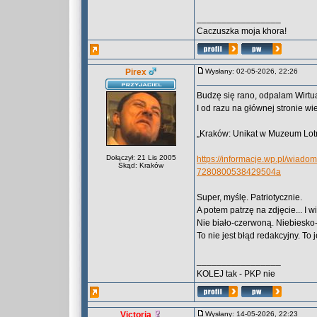
_________________
Caczuszka moja khora!
Pirex
Wysłany: 02-05-2026, 22:26
Budzę się rano, odpalam Wirtua
I od razu na głównej stronie wiel
„Kraków: Unikat w Muzeum Lotni
Dołączył: 21 Lis 2005
https://informacje.wp.pl/wiado
Skąd: Kraków
7280800538429504a
Super, myślę. Patriotycznie.
A potem patrzę na zdjęcie... I 
Nie biało-czerwoną. Niebiesko-
To nie jest błąd redakcyjny. To
_________________
KOLEJ tak - PKP nie
Victoria
Wysłany: 14-05-2026, 22:23