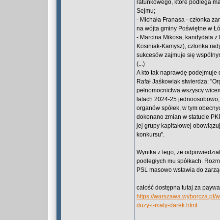
ratunkowego, które podlega m
Sejmu;
- Michała Franasa - członka za
na wójta gminy Poświętne w Łó
- Marcina Mikosa, kandydata z 
Kosiniak-Kamysz), członka rady
sukcesów zajmuje się wspólnym
(...)
A kto tak naprawdę podejmuje d
Rafał Jaśkowiak stwierdza: "Or
pełnomocnictwa wszyscy wicemi
latach 2024-25 jednoosobowo,
organów spółek, w tym obecnych
dokonano zmian w statucie PKP.
jej grupy kapitałowej obowiąz
konkursu".
Wynika z tego, że odpowiedzial
podległych mu spółkach. Rozmó
PSL masowo wstawia do zarząd
całość dostępna tutaj za paywa
https://warszawa.wyborcza.pl/w
duzy-i-maly-darek.html