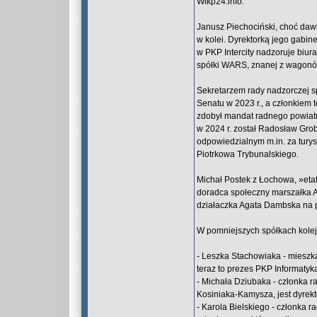
Wlkp24.info.
Janusz Piechociński, choć dawn
w kolei. Dyrektorką jego gabin
w PKP Intercity nadzoruje biura
spółki WARS, znanej z wagonó
Sekretarzem rady nadzorczej s
Senatu w 2023 r., a członkiem 
zdobył mandat radnego powiatu 
w 2024 r. został Radosław Gro
odpowiedzialnym m.in. za tury
Piotrkowa Trybunalskiego.
Michał Postek z Łochowa, »etat
doradca społeczny marszałka A
działaczka Agata Dambska na p
W pomniejszych spółkach kolej
- Leszka Stachowiaka - mieszk
teraz to prezes PKP Informatyk
- Michała Dziubaka - członka r
Kosiniaka-Kamysza, jest dyre
- Karola Bielskiego - członka r