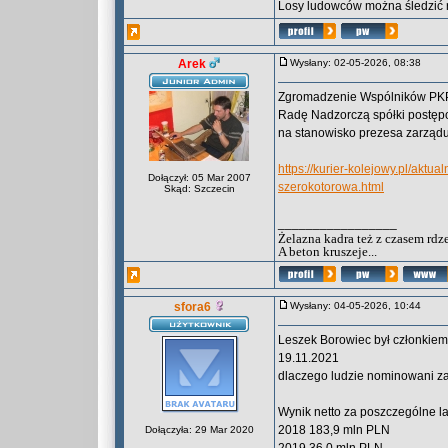
Losy ludowców można śledzić 
Arek
Wysłany: 02-05-2026, 08:38
Zgromadzenie Wspólników PKP L
Radę Nadzorczą spółki postępo
na stanowisko prezesa zarządu
https://kurier-kolejowy.pl/aktu
Dołączył: 05 Mar 2007
szerokotorowa.html
Skąd: Szczecin
_________________
Żelazna kadra też z czasem rdz
A beton kruszeje...
sfora6
Wysłany: 04-05-2026, 10:44
Leszek Borowiec był członkiem
19.11.2021
dlaczego ludzie nominowani za
Wynik netto za poszczególne l
2018 183,9 mln PLN
Dołączyła: 29 Mar 2020