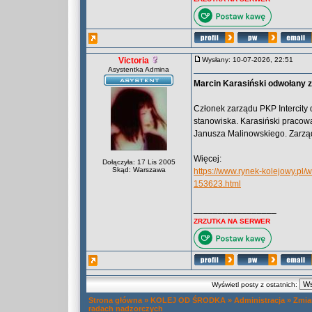
Victoria
Wysłany: 10-07-2026, 22:51
Asystentka Admina
Marcin Karasiński odwołany z
Członek zarządu PKP Intercity 
stanowiska. Karasiński pracow
Janusza Malinowskiego. Zarząd I
Więcej:
Dołączyła: 17 Lis 2005
Skąd: Warszawa
https://www.rynek-kolejowy.pl/
153623.html
_________________
ZRZUTKA NA SERWER
Wyświetl posty z ostatnich:
Strona główna
»
KOLEJ OD ŚRODKA
»
Administracja
»
Zmia
radach nadzorczych