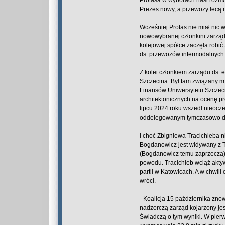
Protasa w wyborach nasi rozmó
Prezes nowy, a przewozy lecą n
Wcześniej Protas nie miał nic w
nowowybranej członkini zarząd
kolejowej spółce zaczęła robi
ds. przewozów intermodalnych 
Z kolei członkiem zarządu ds.
Szczecina. Był tam związany m.
Finansów Uniwersytetu Szczeciń
architektonicznych na ocenę 
lipcu 2024 roku wszedł nieocz
oddelegowanym tymczasowo do z
I choć Zbigniewa Tracichleba 
Bogdanowicz jest widywany z T
(Bogdanowicz temu zaprzecza). 
powodu. Tracichleb wciąż aktyw
partii w Katowicach. A w chwili
wróci.
- Koalicja 15 października zn
nadzorczą zarząd kojarzony jes
Świadczą o tym wyniki. W pier