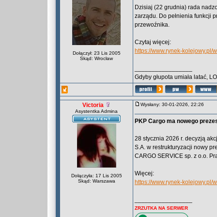
Dzisiaj (22 grudnia) rada nad
zarządu. Do pełnienia funkcji
przewoźnika.
Czytaj więcej:
https://www.rynek-kolejowy.pl
Dołączył: 23 Lis 2005
Skąd: Wrocław
_________________
Gdyby głupota umiała latać, L
Victoria
Wysłany: 30-01-2026, 22:26
Asystentka Admina
PKP Cargo ma nowego preze
28 stycznia 2026 r. decyzją 
S.A. w restrukturyzacji nowy p
CARGO SERVICE sp. z o.o. Pra
Więcej:
Dołączyła: 17 Lis 2005
Skąd: Warszawa
https://www.rynek-kolejowy.p
_________________
ZRZUTKA NA SERWER