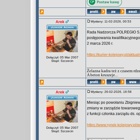
Arek
Wysłany: 11-02-2026, 00:53
Rada Nadzorcza POLREGIO S.A.
postępowania kwalifikacyjnego
2 marca 2026 r.
https://kurier-kolejowy.pl/aktu
Dołączył: 05 Mar 2007
Skąd: Szczecin
_________________
Żelazna kadra też z czasem rdz
A beton kruszeje...
Arek
Wysłany: 26-02-2026, 16:58
Miesiąc po powołaniu Zbigniew
zmiany w zarządzie towaroweg
z funkcji członka zarządu ds. o
https://www.rynek-kolejowy.pl
Dołączył: 05 Mar 2007
Skąd: Szczecin
_________________