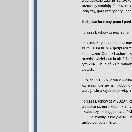
wypracowała 22,8 mln zł zysku 
przewozy spadają. Jeszcze na 
jadą trzy, góra cztery pary - o
Kolejowe interesy pana i pan
Tomasz Lachowicz jest jednym 
Jest także dyrektorem powstałe
zajmuje się m.in. współpracą z
kolejowymi. Oprócz Lachowicza
przedstawicielstwa to ok. 3,7 ml
tym PKP LHS. Spółka z Zamościa
złotych.
- To, że PKP S.A., a więc wielk
które zajmuje się m.in. lobbin
wydają się wzajemne powiązan
Tomasz Lachowicz w 2020 r., cz
w spółce razem z żoną - Katar
- świadczy obsługę prawną PK
UE. Co miesiąc z kasy PKP LHS 
grubo ponad 2 mln zł.