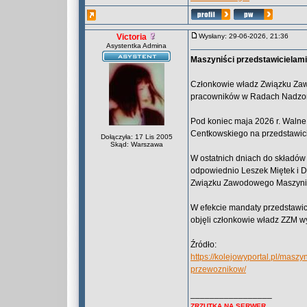
Victoria
Wysłany: 29-06-2026, 21:36
Asystentka Admina
Maszyniści przedstawiciela
Członkowie władz Związku Zawo
pracowników w Radach Nadzorc
Pod koniec maja 2026 r. Waln
Centkowskiego na przedstawici
Dołączyła: 17 Lis 2005
Skąd: Warszawa
W ostatnich dniach do składów
odpowiednio Leszek Miętek i D
Związku Zawodowego Maszynis
W efekcie mandaty przedstawi
objęli członkowie władz ZZM w
Źródło:
https://kolejowyportal.pl/mas
przewoznikow/
_________________
ZRZUTKA NA SERWER