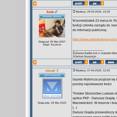
Arek
Wysłany: 25-03-2026, 23:29
W poniedziałek 23 marca br. 
funkcji członka zarządu ds. ha
do informacji publicznej.
https://www.sektorkolejowy.pl/
Dołączył: 05 Mar 2007
Skąd: Szczecin
_________________
Żelazna kadra też z czasem rdz
A beton kruszeje...
sfora6
Wysłany: 07-04-2026, 12:04
Gazeta Wyborcza przyjrzał się
poniżej najciekawsze treści
"Polskie Stronnictwo Ludowe dał
spółce PKP - Dariusza Grajdę. 
Mazowieckich. W resorcie i bra
Dołączyła: 29 Mar 2020
(...)
Dariusz Grajda przewodniczy te