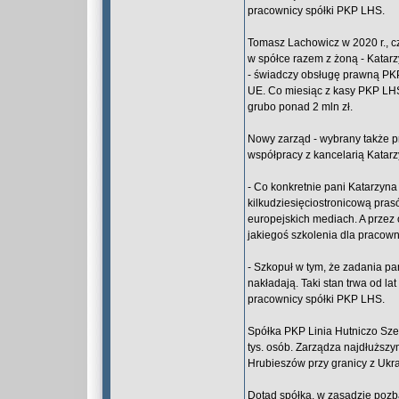
pracownicy spółki PKP LHS.
Tomasz Lachowicz w 2020 r., cz
w spółce razem z żoną - Katar
- świadczy obsługę prawną PK
UE. Co miesiąc z kasy PKP LHS 
grubo ponad 2 mln zł.
Nowy zarząd - wybrany także p
współpracy z kancelarią Katar
- Co konkretnie pani Katarzyna
kilkudziesięciostronicową pras
europejskich mediach. A przez o
jakiegoś szkolenia dla pracow
- Szkopuł w tym, że zadania p
nakładają. Taki stan trwa od lat
pracownicy spółki PKP LHS.
Spółka PKP Linia Hutniczo Sze
tys. osób. Zarządza najdłuższ
Hrubieszów przy granicy z Uk
Dotąd spółka, w zasadzie pozba