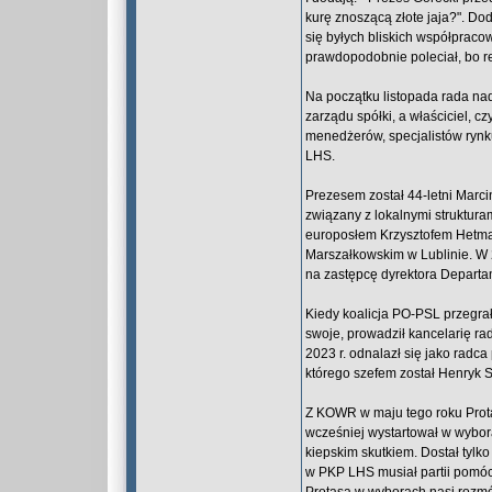
kurę znoszącą złote jaja?". Do
się byłych bliskich współpracow
prawdopodobnie poleciał, bo r
Na początku listopada rada na
zarządu spółki, a właściciel, c
menedżerów, specjalistów rynk
LHS.
Prezesem został 44-letni Marc
związany z lokalnymi struktura
europosłem Krzysztofem Hetma
Marszałkowskim w Lublinie. W
na zastępcę dyrektora Depart
Kiedy koalicja PO-PSL przegrał
swoje, prowadził kancelarię ra
2023 r. odnalazł się jako rad
którego szefem został Henryk 
Z KOWR w maju tego roku Pro
wcześniej wystartował w wybora
kiepskim skutkiem. Dostał tylko
w PKP LHS musiał partii pomóc 