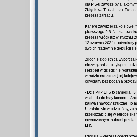
dla PiS-u zawsze była łakomym
Zbigniewa Tracichleba. Związa
prezesa zarządu.
Karierę zawdzięcza kolejowej 
pierwszego PiS. Na stanowisku 
prezesa wrócił już w styczniu 2
12 czerwca 2024 r., odwołany p
swoich rządów nie dopuścił się
Zgodnie z obietnicą wyborczą k
niezwiązani z polityką menedż
i ekspert w dziedzinie restrukt
w radzie nadzorczej tej kolejow
odwołany bez podania przyczyn
- Dziś PKP LHS to samograj. Bl
wschodu do huty koncernu Arcel
paliwa i nawozy sztuczne. To n
Ukrainie. Ale wiedzieliśmy, że 
przekształcić się w europejską
nowoczesnymi hubami przeładu
LHS.
I dodają: - Prezes Górecki prze