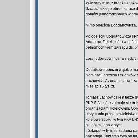
związany m.in. z branżą zbożow
Szczecińskiego obronił pracę d
domów jednorodzinnych w pro
Mimo odejścia Bogdanowicza, s
Po odejściu Bogdanowicza i Pr
Adamska-Ziętek, która w spółce
pełnomocnikiem zarządu ds. p
Losy ludowców można śledzić 
Dodatkowo poniżej wątek o ma
Nominacji prezesa i członków 
Lachowicz. A żona Lachowicza je
miesiąc 15 tys. zł.
Tomasz Lachowicz jest także dy
PKP S.A., które zajmuje się m.
organizacjami kolejowymi. Opr
utrzymania przedstawicielstwa t
kolejowe spółki, w tym PKP LHS
ok. pół miliona złotych.
- Szkopuł w tym, że zadania p
nakładają. Taki stan trwa od lat