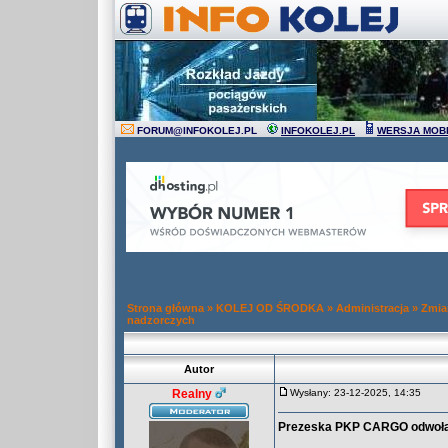
FORUM
@
INFOKOLEJ.PL
INFOKOLEJ.PL
WERSJA MOB
Strona główna
»
KOLEJ OD ŚRODKA
»
Administracja
»
Zmia
nadzorczych
Autor
Realny
Wysłany: 23-12-2025, 14:35
Prezeska PKP CARGO odwoł