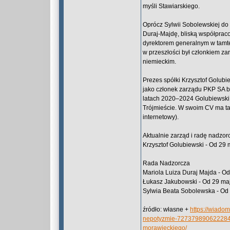
myśli Stawiarskiego.
Oprócz Sylwii Sobolewskiej do
Duraj-Majdę, bliską współpraco
dyrektorem generalnym w tamte
w przeszłości był członkiem z
niemieckim.
Prezes spółki Krzysztof Golub
jako członek zarządu PKP SA 
latach 2020–2024 Golubiewski
Trójmieście. W swoim CV ma ta
internetowy).
Aktualnie zarząd i radę nadzor
Krzysztof Golubiewski - Od 2
Rada Nadzorcza
Mariola Luiza Duraj Majda - Od
Łukasz Jakubowski - Od 29 maj
Sylwia Beata Sobolewska - Od 
źródło: własne +
https://wiadom
nepotyzmie-72737989062228
morawieckiego/