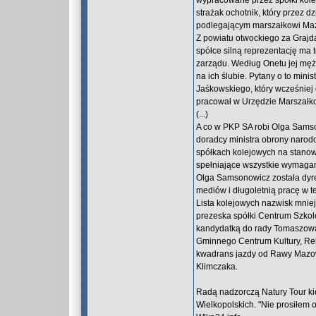
wypracowane przez spółki kole
strażak ochotnik, który przez 
podlegającym marszałkowi Maz
Z powiatu otwockiego za Grajd
spółce silną reprezentację ma t
zarządu. Według Onetu jej męże
na ich ślubie. Pytany o to mini
Jaśkowskiego, który wcześniej
pracował w Urzędzie Marszałk
(...)
A co w PKP SA robi Olga Sams
doradcy ministra obrony narod
spółkach kolejowych na stanow
spełniające wszystkie wymagan
Olga Samsonowicz została dyre
mediów i długoletnią pracę w t
Lista kolejowych nazwisk mniej
prezeska spółki Centrum Szkole
kandydatką do rady Tomaszowa 
Gminnego Centrum Kultury, Rekr
kwadrans jazdy od Rawy Mazowi
Klimczaka.
Radą nadzorczą Natury Tour kie
Wielkopolskich. "Nie prosiłem o