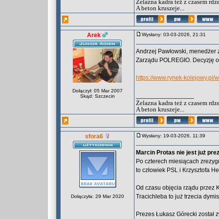
Żelazna kadra też z czasem rdz
A beton kruszeje...
Arek
Wysłany: 03-03-2026, 21:31
Andrzej Pawłowski, menedżer z
Zarządu POLREGIO. Decyzję o 
https://www.rynek-kolejowy.p
Dołączył: 05 Mar 2007
_________________
Skąd: Szczecin
Żelazna kadra też z czasem rdz
A beton kruszeje...
sfora6
Wysłany: 19-03-2026, 11:39
Marcin Protas nie jest już pr
Po czterech miesiącach zrezygn
to człowiek PSL i Krzysztofa H
Od czasu objęcia rządu przez K
Tracichleba to już trzecia dym
Dołączyła: 29 Mar 2020
Prezes Łukasz Górecki został z