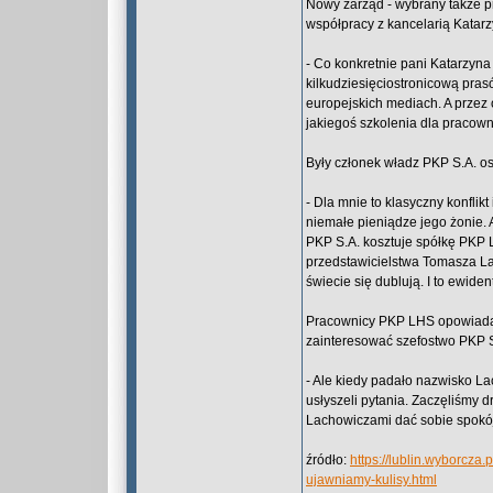
Nowy zarząd - wybrany także p
współpracy z kancelarią Katar
- Co konkretnie pani Katarzyna
kilkudziesięciostronicową pras
europejskich mediach. A przez o
jakiegoś szkolenia dla pracow
Były członek władz PKP S.A. os
- Dla mnie to klasyczny konflik
niemałe pieniądze jego żonie. 
PKP S.A. kosztuje spółkę PKP 
przedstawicielstwa Tomasza L
świecie się dublują. I to ewiden
Pracownicy PKP LHS opowiadają
zainteresować szefostwo PKP S.A
- Ale kiedy padało nazwisko La
usłyszeli pytania. Zaczęliśmy d
Lachowiczami dać sobie spokój
źródło:
https://lublin.wyborcza
ujawniamy-kulisy.html