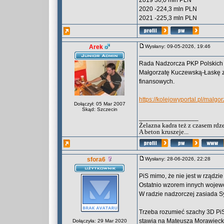
2019 36,0 mln PLN
2020 -224,3 mln PLN
2021 -225,3 mln PLN
Arek
Wysłany: 09-05-2026, 19:46
Rada Nadzorcza PKP Polskich L
Małgorzatę Kuczewską-Łaskę ze
finansowych.
https://kolejowyportal.pl/malg
Dołączył: 05 Mar 2007
Skąd: Szczecin
_________________
Żelazna kadra też z czasem rdz
A beton kruszeje...
sfora6
Wysłany: 28-06-2026, 22:28
PiS mimo, że nie jest w rządzi
Ostatnio wzorem innych wojew
W radzie nadzorczej zasiada S
Trzeba rozumieć szachy 3D PiS
stawia na Mateusza Morawiecki
Dołączyła: 29 Mar 2020