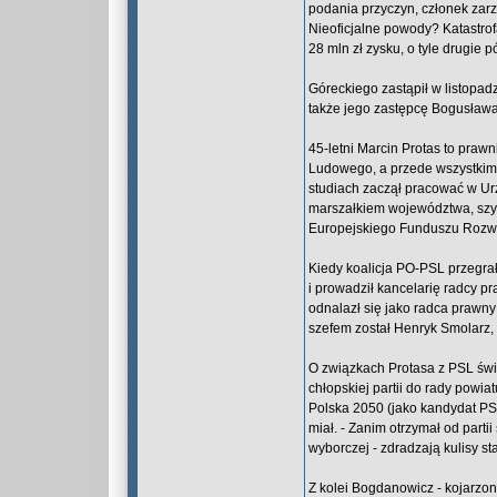
podania przyczyn, członek zar
Nieoficjalne powody? Katastrof
28 mln zł zysku, o tyle drugie 
Góreckiego zastąpił w listopad
także jego zastępcę Bogusław
45-letni Marcin Protas to praw
Ludowego, a przede wszystkim 
studiach zaczął pracować w Ur
marszałkiem województwa, szy
Europejskiego Funduszu Rozw
Kiedy koalicja PO-PSL przegrał
i prowadził kancelarię radcy p
odnalazł się jako radca prawn
szefem został Henryk Smolarz,
O związkach Protasa z PSL świ
chłopskiej partii do rady powi
Polska 2050 (jako kandydat PSL
miał. - Zanim otrzymał od part
wyborczej - zdradzają kulisy s
Z kolei Bogdanowicz - kojarzon