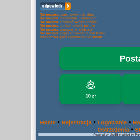
Nie możesz
pisać nowych tematów
Nie możesz
odpowiadać w tematach
Nie możesz
zmieniać swoich postów
Nie możesz
usuwać swoich postów
Nie możesz
głosować w ankietach
Nie możesz
załączać plików na tym forum
Możesz
ściągać załączniki na tym forum
Post
10 zł
•
•
•
Home
Rejestracja
Logowanie
Re
•
Ostrzeżenia
S
Powered by phpBB modified by Prze