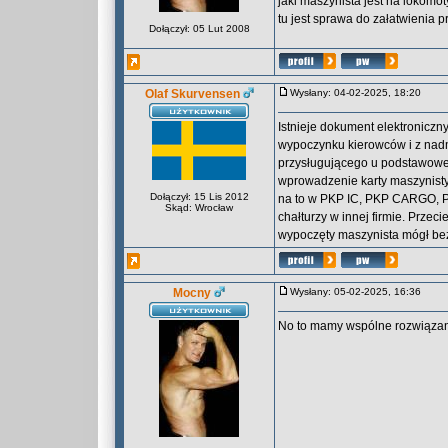
jaki maszynista jest na lokomot
tu jest sprawa do załatwienia p
Dołączył: 05 Lut 2008
Olaf Skurvensen
Wysłany: 04-02-2025, 18:20
Istnieje dokument elektroniczny
wypoczynku kierowców i z na
przysługującego u podstawow
wprowadzenie karty maszynisty
Dołączył: 15 Lis 2012
na to w PKP IC, PKP CARGO, P
Skąd: Wrocław
chałturzy w innej firmie. Prze
wypoczęty maszynista mógł be
Mocny
Wysłany: 05-02-2025, 16:36
No to mamy wspólne rozwiązania