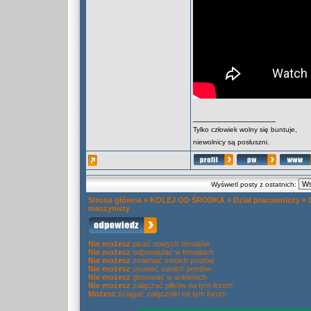
_________________
Tylko człowiek wolny się buntuje,
niewolnicy są posłuszni.
Wyświetl posty z ostatnich:
Strona główna
»
KOLEJ OD ŚRODKA
»
Dział pracowniczy
»
maszynisty
Nie możesz
pisać nowych tematów
Nie możesz
odpowiadać w tematach
Nie możesz
zmieniać swoich postów
Nie możesz
usuwać swoich postów
Nie możesz
głosować w ankietach
Nie możesz
załączać plików na tym forum
Możesz
ściągać załączniki na tym forum