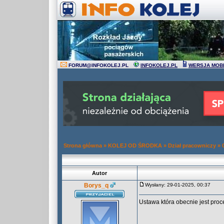
FORUM
@
INFOKOLEJ.PL
INFOKOLEJ.PL
WERSJA MOB
Strona główna
»
KOLEJ OD ŚRODKA
»
Dział pracowniczy
»
Autor
Borys_q
Wysłany: 29-01-2025, 00:37
Ustawa która obecnie jest proc