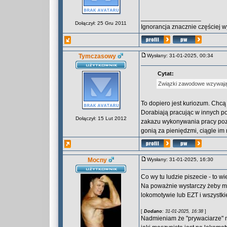
_________________
Dołączył: 25 Gru 2011
Ignorancja znacznie częściej w
Tymczasowy
Wysłany: 31-01-2025, 00:34
Cytat:
Związki zawodowe wzywają r
To dopiero jest kuriozum. Chc
Dorabiają pracując w innych 
Dołączył: 15 Lut 2012
zakazu wykonywania pracy poza
gonią za pieniędzmi, ciągle im 
Mocny
Wysłany: 31-01-2025, 16:30
Co wy tu ludzie piszecie - to w
Na poważnie wystarczy żeby ma
lokomotywie lub EZT i wszystkie
[
Dodano
: 31-01-2025, 16:38
]
Nadmieniam że "prywaciarze" m