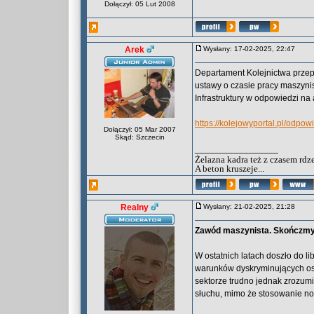
Dołączył: 05 Lut 2008
Arek
Wysłany: 17-02-2025, 22:47
Departament Kolejnictwa prze
ustawy o czasie pracy maszynis
Infrastruktury w odpowiedzi n
https://kolejowyportal.pl/odp
Dołączył: 05 Mar 2007
Skąd: Szczecin
_________________
Żelazna kadra też z czasem rdz
A beton kruszeje...
Realny
Wysłany: 21-02-2025, 21:28
Zawód maszynista. Skończmy 
W ostatnich latach doszło do l
warunków dyskryminujących os
sektorze trudno jednak zrozum
słuchu, mimo że stosowanie no