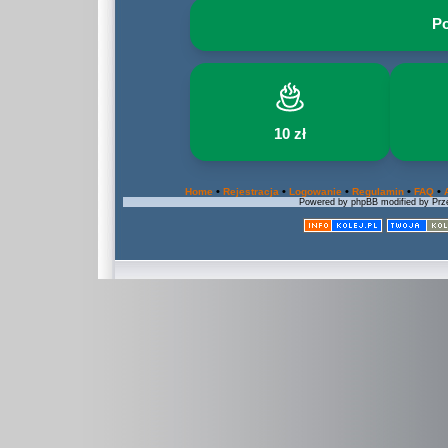
Po
10 zł
•
•
•
•
•
Home
Rejestracja
Logowanie
Regulamin
FAQ
Powered by phpBB modified by Prze