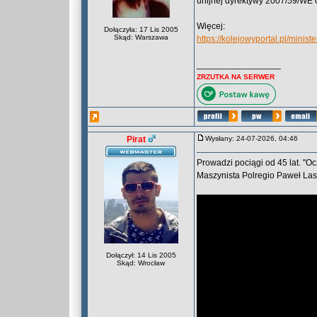
unijnej dyrektywy 2007/59/WE o
Więcej:
Dołączyła: 17 Lis 2005
Skąd: Warszawa
https://kolejowyportal.pl/minis
_________________
ZRZUTKA NA SERWER
Pirat
Wysłany: 24-07-2026, 04:46
Prowadzi pociągi od 45 lat. "Oc
Maszynista Polregio Paweł Las
Dołączył: 14 Lis 2005
Skąd: Wrocław