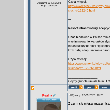
Czytaj więcej:
Dołączył: 23 Lis 2005
Skąd: Wrocław
https://www.rynek-kolejowy.p
sluchu-122240.html
---
Resort infrastruktury scept
Choć niedawno w Polsce miała 
wyeliminowanie warunków dysk
infrastruktury odniósł się scep
krok dalej i dopuszczenie osób
Czytaj więcej:
https://www.rynek-kolejowy.pl/
sluchowym-122266.html
_________________
Gdyby głupota umiała latać, L
Realny
Wysłany: 12-05-2025, 19:23
Z czym się mierzy maszynista