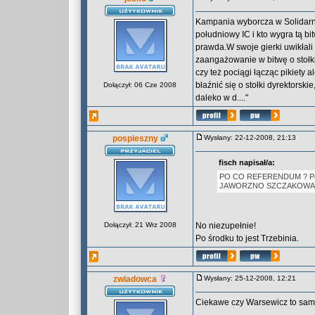
Kampania wyborcza w Solidarnoś
południowy IC i kto wygra tą bit
prawda.W swoje gierki uwikłal
zaangażowanie w bitwę o stołki
czy też pociągi łącząc pikiety 
błaźnić się o stołki dyrektorsk
Dołączył: 06 Cze 2008
daleko w d...."
pospieszny
Wysłany: 22-12-2008, 21:13
fisch napisał/a:
PO CO REFERENDUM ? Po ś
JAWORZNO SZCZAKOWA
Dołączył: 21 Wrz 2008
No niezupełnie!
Po środku to jest Trzebinia.
zwiadowca
Wysłany: 25-12-2008, 12:21
Ciekawe czy Warsewicz to sam w