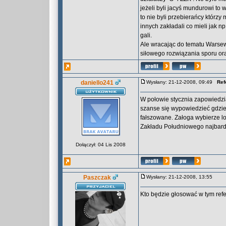
jeżeli byli jacyś mundurowi to
to nie byli przebierańcy którzy 
innych zakładali co mieli jak 
gali.
Ale wracając do tematu Warsewi
siłowego rozwiązania sporu ora
daniello241
Wysłany: 21-12-2008, 09:49
Ref
W połowie stycznia zapowiedzi
szanse się wypowiedzieć gdzie 
fałszowane. Załoga wybierze lo
Zakładu Południowego najbardzi
Dołączył: 04 Lis 2008
Paszczak
Wysłany: 21-12-2008, 13:55
Kto będzie głosować w tym re