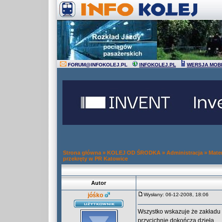
FORUM
@
INFOKOLEJ.PL
INFOKOLEJ.PL
WERSJA MOB
Strona główna
»
KOLEJ OD ŚRODKA
»
Administracja
»
Mater
przekręty w PR Katowice
Autor
jóśko
Wysłany: 06-12-2008, 18:06
Wszystko wskazuje że zakładu 
przycichnie dokończą dzieła.