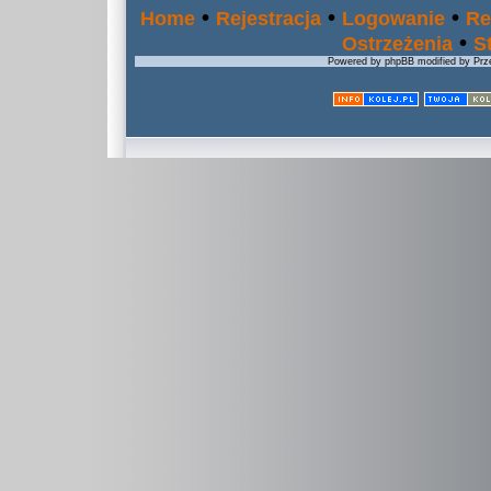
•
•
•
Home
Rejestracja
Logowanie
Re
•
Ostrzeżenia
S
Powered by phpBB modified by Prze