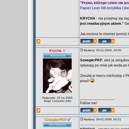
"Prawo, którego celem nie jes
Papież Leon XIII encyklika Libe
KRYCHA
- nie przejmuj się na
jest rewolucyjnym aktem."
Ge
Jak możesz to również pomóż t
Krycha
Wysłany: 05-01-2009, 20:50
SzwagierPKP
, ależ ja związk
spływają po mnie jak woda po 
Zresztą w marcu odchodzę z PKP
pisać!
_________________
Dołączyła: 10 Lis 2005
Skąd: Leicester (UK)
Follow me!
SzwagierPKP
Wysłany: 06-01-2009, 00:51