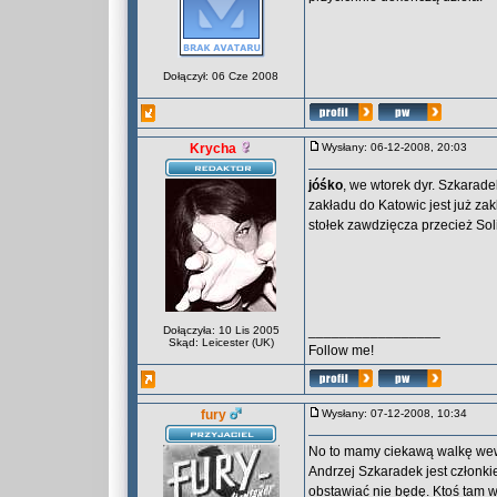
Dołączył: 06 Cze 2008
Krycha
Wysłany: 06-12-2008, 20:03
jóśko
, we wtorek dyr. Szkarad
zakładu do Katowic jest już za
stołek zawdzięcza przecież Sol
_________________
Dołączyła: 10 Lis 2005
Skąd: Leicester (UK)
Follow me!
fury
Wysłany: 07-12-2008, 10:34
No to mamy ciekawą walkę wewn
Andrzej Szkaradek jest członk
obstawiać nie będę. Ktoś tam w