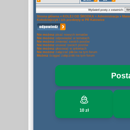
Wyświetl posty z ostatnich:
Strona główna
»
KOLEJ OD ŚRODKA
»
Administracja
»
Mate
Kołodziejczyk i ich przekręty w PR Katowice
Nie możesz
pisać nowych tematów
Nie możesz
odpowiadać w tematach
Nie możesz
zmieniać swoich postów
Nie możesz
usuwać swoich postów
Nie możesz
głosować w ankietach
Nie możesz
załączać plików na tym forum
Możesz
ściągać załączniki na tym forum
Post
10 zł