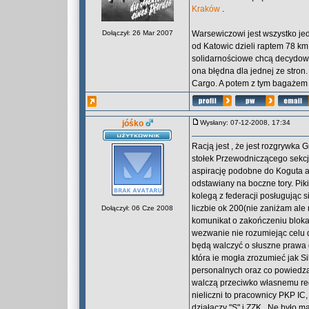
Kraków
.
Dołączył: 26 Mar 2007
Warsewiczowi jest wszystko jed
od Katowic dzieli raptem 78 km 
solidarnościowe chcą decydowa
ona błędna dla jednej ze stron.
Cargo. A potem z tym bagażem 
jóśko
Wysłany: 07-12-2008, 17:34
Racją jest , że jest rozgrywka 
stołek Przewodniczącego sekcji
aspirację podobne do Koguta a
odstawiany na boczne tory. Pi
kolegą z federacji posługując 
liczbie ok 200(nie zaniżam ale 
Dołączył: 06 Cze 2008
komunikat o zakończeniu blokad
wezwanie nie rozumiejąc celu d
będą walczyć o słuszne prawa d
która ie mogła zrozumieć jak S
personalnych oraz co powiedzą
walczą przeciwko własnemu regi
nieliczni to pracownicy PKP IC
działaczy "S" i ZZK . Ne było m