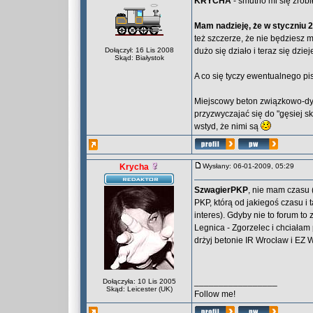
KRYCHA
- smutno mi się zrobi
Mam nadzieję, że w styczniu 
też szczerze, że nie będziesz 
Dołączył: 16 Lis 2008
dużo się działo i teraz się dziej
Skąd: Białystok
A co się tyczy ewentualnego pi
Miejscowy beton związkowo-dyre
przyzwyczajać się do "gęsiej sk
wstyd, że nimi są
Krycha
Wysłany: 06-01-2009, 05:29
SzwagierPKP
, nie mam czasu 
PKP, którą od jakiegoś czasu i 
interes). Gdyby nie to forum to
Legnica - Zgorzelec i chciałam
drżyj betonie IR Wrocław i EZ W
_________________
Dołączyła: 10 Lis 2005
Skąd: Leicester (UK)
Follow me!