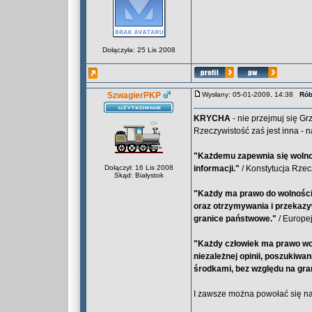
Dołączyła: 25 Lis 2008
SzwagierPKP
Wysłany: 05-01-2009, 14:38
Rób
KRYCHA
- nie przejmuj się Gr
Rzeczywistość zaś jest inna - 
"Każdemu zapewnia się wolno
Dołączył: 16 Lis 2008
informacji."
/ Konstytucja Rzeczp
Skąd: Białystok
"Każdy ma prawo do wolności 
oraz otrzymywania i przekazyw
granice państwowe."
/ Europe
"Każdy człowiek ma prawo wol
niezależnej opinii, poszukiwa
środkami, bez względu na gra
I zawsze można powołać się na