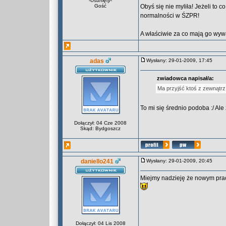
-
Usunięty
-
Gość
Obyś się nie myliła! Jeżeli to c
normalności w ŚZPR!
A właściwie za co mają go wywa
adas
Wysłany: 29-01-2009, 17:45
zwiadowca napisał/a:
Ma przyjść ktoś z zewnątrz po
To mi się średnio podoba :/ Al
Dołączył: 04 Cze 2008
Skąd: Bydgoszcz
daniello241
Wysłany: 29-01-2009, 20:45
Miejmy nadzieję że nowym pracoda
Dołączył: 04 Lis 2008