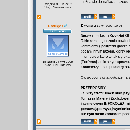
można sie domyślac dlaczego.
Dołączył: 01 Lis 2008
Skąd: Siemianowice
Rodriges
Wysłany: 18-04-2009, 10:36
Sprawa jest jasna Krzysztof Kl
Takie samo ogłoszenie powinni 
kontrolerzy (-polityczni gracz
podam innym razem), którzy op
internecie a które to jak się o
(Porównaj z oficjalnym spraw
Dołączył: 24 Wrz 2008
Skąd: PKP Intercity
Kontrolerzy - manipulatorzy po
Oto skrócony cytat ogłoszenia 
PRZEPROSINY:
Ja Krzysztof Klimek niniejs
Tomasza Matery i Zakładowej 
internetowym INFOKOLEJ - nie
pomawiające wyżej wymienionyc
Nie było moim zamiarem poniż