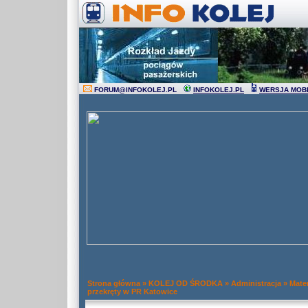
FORUM
@
INFOKOLEJ.PL
INFOKOLEJ.PL
WERSJA MOB
Strona główna
»
KOLEJ OD ŚRODKA
»
Administracja
»
Mater
przekręty w PR Katowice