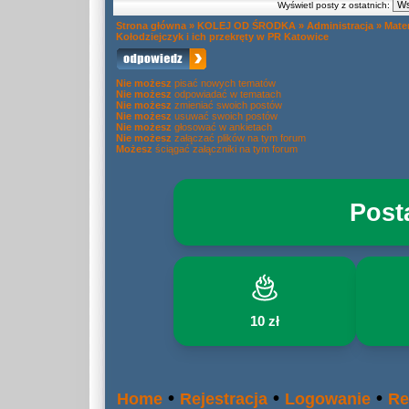
Wyświetl posty z ostatnich:
Strona główna
»
KOLEJ OD ŚRODKA
»
Administracja
»
Mate
Kołodziejczyk i ich przekręty w PR Katowice
Nie możesz
pisać nowych tematów
Nie możesz
odpowiadać w tematach
Nie możesz
zmieniać swoich postów
Nie możesz
usuwać swoich postów
Nie możesz
głosować w ankietach
Nie możesz
załączać plików na tym forum
Możesz
ściągać załączniki na tym forum
Post
10 zł
•
•
•
Home
Rejestracja
Logowanie
Re