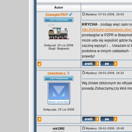
Autor
SzwagierPKP
Wysłany: 07-01-2009, 19:03
KRYCHA
- zostaję więc sam n
http://infokolej.pl/viewtopic.ph
przetargów w PZPR w Białymsto
może uda się wyjaśnić gdzie by
Dołączył: 16 Lis 2008
zaczną węszyć i ... Uważam iż
Skąd: Białystok
podobna w innych zakładach -
prawdy!
zwiadowca
Wysłany: 29-01-2009, 16:32
Wg.źródeł zbliżonych do oficja
posadę.Zobaczymy,czy ktoś może 
Dołączyła: 25 Lis 2008
mk1992
Wysłany: 29-01-2009, 16:48