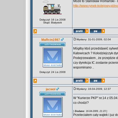
Może to Stanisław Romański - 
http://www.rynek-kolejowy.pl/i
Dołączył: 16 Lis 2008
Skąd: Białystok
MaRcin1987
Wysłany: 31-01-2009, 02:04
Mógłby ktoś przedstawić sylw
Katowicach ? Kołodziejczyk dyr
Podejrzewałem , że przejdzie d
czy dyrekcja IC zostanie przen
wspominano ..
Dołączył: 24 Lis 2008
jacwol
Wysłany: 16-04-2009, 12:37
W "Kurierze PKP" nr.14 z 05.0
co chodzi?
[
Dodano
: 16-04-2009, 21:23
]
Przeleciałem cały wątek i juz d