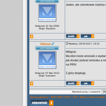
Jeden, ale członkowie rodziny 
Dołączył: 31 Sie 2006
Skąd: Racibórz
Shinzon
Wysłany: 28-04-2017, 13:31
Witajcie.
Ma ktoś może wniosek o wydani
jak dostać pobrać wniosku a mu
na PRIV.
Z góry dziękuję.
Dołączył: 07 Mar 2013
Skąd: Katowice
Wyświetl posty z ostatnich:
Strona główna
»
BOCZNE TORY
»
FIP
»
Bilety i karta zniżek