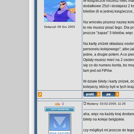
W książeczce możesz mieć maksy
dodatkowe 25zł i dostajesz 2 k
biletów (6 w jednej książeczce, 
Na wniosku piszesz nazwy kolei 
Dołączył: 08 Gru 2005
to nie musisz pisać tego. Dla 
jeszcze "zapas" 3 biletów, wię
Na kartę zniżek składasz osob
personelu kolejowego", albo ja
jedne, a drugie potem. A co pie
Opłaty musisz mieć na 2 osobnyc
się co do numeru konta, bo mog
tam jest od FIPów.
W dziale bilety i karty zniżek,
kolejarzy, którzy byli w tych kra
ola
Wysłany: 03-02-2009, 11:26
aha, więc na każdy kraj dostanę 
bilety na koleje belgijskie.
czy mógłbyś mi jeszcze do tego