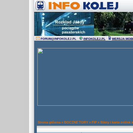
FORUM
@
INFOKOLEJ.PL
INFOKOLEJ.PL
WERSJA MOB
Strona główna
»
BOCZNE TORY
»
FIP
»
Bilety i karta zniżek