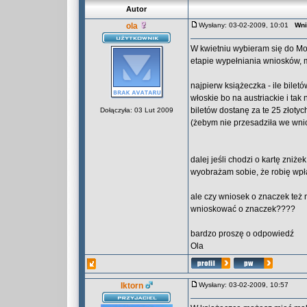
Autor
ola
Wysłany: 03-02-2009, 10:01
Wni
W kwietniu wybieram się do Mo
etapie wypełniania wniosków, 
najpierw książeczka - ile bilet
włoskie bo na austriackie i tak
biletów dostanę za te 25 złotych 
Dołączyła: 03 Lut 2009
(żebym nie przesadziła we wnio
dalej jeśli chodzi o kartę zniże
wyobrażam sobie, że robię wpła
ale czy wniosek o znaczek też 
wnioskować o znaczek????
bardzo proszę o odpowiedź
Ola
Iktorn
Wysłany: 03-02-2009, 10:57