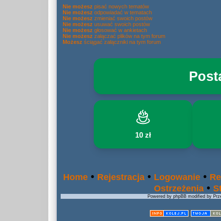
Nie możesz
pisać nowych tematów
Nie możesz
odpowiadać w tematach
Nie możesz
zmieniać swoich postów
Nie możesz
usuwać swoich postów
Nie możesz
głosować w ankietach
Nie możesz
załączać plików na tym forum
Możesz
ściągać załączniki na tym forum
Post
10 zł
•
•
•
Home
Rejestracja
Logowanie
Re
•
Ostrzeżenia
S
Powered by phpBB modified by Prze