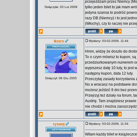
przejeżdzam przez Niemcy (Mona
tylko jeden bilet to jak mam wr
Dołączyła: 03 Lut 2009
jedyna szansa to podróż powro
razy DB (Niemcy) i to jest jedn
(Włochy), czy to raczej nie prze
Iktorn
Wysłany: 03-02-2009, 11:44
Hmm, widzę że doszło do dro
To o czym mówisz to kupon, są o
przedziurkowanym numerem ora
wypiszesz datę 10 luty, to jest
następny kupon, data 12 luty.
Dołączył: 08 Gru 2005
Przeczytaj zasady korzystania 
No a wracasz na podstawie dos
możesz jeździć 8 dni bez przer
Przejrzyj też działy na forum, t
Austrię. Tam znajdziesz prawie
nie chodzi i można zaoszczędzi
ryswoj
Wysłany: 03-02-2009, 11:54
Witam każdy bilet w książeczce 