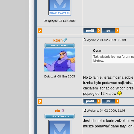
Dołączyła: 03 Lut 2009
Iktorn
Wysłany: 04-02-2009, 02:09
Cytat:
Tak właśnie jest na forum n
biletów.
Dołączył: 08 Gru 2005
No to fajnie, teraz można sobie
trzeba było podawać najkrótszą 
chciałem jechać do Włoch przez 
pojadę do 12 krajów
ola
Wysłany: 04-02-2009, 11:08
Jeśli chodzi o kartę zniżek, to
muszę podawać dane taty i on au