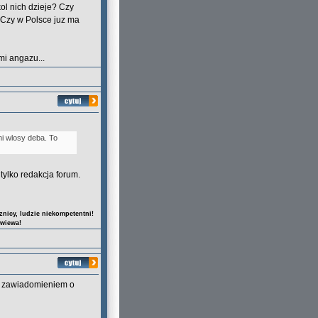
ol nich dzieje? Czy
 Czy w Polsce juz ma
i angazu...
mi wlosy deba. To
tylko redakcja forum.
nicy, ludzie niekompetentni!
owiewa!
 z zawiadomieniem o