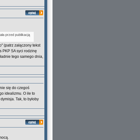
ała przed publikacją
 (patrz załączony tekst
s PKP SA syci rodzinę
kładnie tego samego dnia,
nie się do czegoś
o idealizmu. O ile to
dymisja. Tak, to byłoby
mocą.