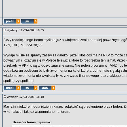
Wysłany: 12-03-2009, 18:35
A czy redakcja tego forum myślała już o wtajemniczeniu bardziej poważnych og
TVN, TVP, POLSAT itd)??
Wydaje mi się że sprawy zaszły za daleko i jeżeli ktoś coś ma na PKP to może 
poważnym i liczącym się w Polsce telewizją które to rozgrzebią ten temat. Przeci
przekręty w PKP to są to dosyć znaczne sumy. Nie jeden program w TVN24 by te
dodatkowym bodźcem by były zwolnienia na kolei które argumentuje się złą sytu
wiadomo zwolnienia nie wynikają tylko z kryzysu finansowego lecz z takiego a 
spółką czy spółkami.
Wysłany: 12-03-2009, 18:48
Mar-cin
, niektóre media (dziennikarze, redakcje) są przekupione przez beton. 
w kontakcie i jak już wspomniano na forum:
Ursus Victorius napisał/a: