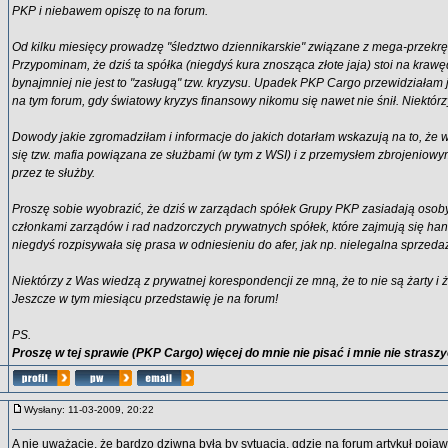
PKP i niebawem opiszę to na forum.
Od kilku miesięcy prowadzę "śledztwo dziennikarskie" związane z mega-przekr
Przypominam, że dziś ta spółka (niegdyś kura znosząca złote jaja) stoi na krawę
bynajmniej nie jest to "zasługą" tzw. kryzysu. Upadek PKP Cargo przewidziałam 
na tym forum, gdy światowy kryzys finansowy nikomu się nawet nie śnił. Niektórz
Dowody jakie zgromadziłam i informacje do jakich dotarłam wskazują na to, że
się tzw. mafia powiązana ze służbami (w tym z WSI) i z przemysłem zbrojeniowy
przez te służby.
Proszę sobie wyobrazić, że dziś w zarządach spółek Grupy PKP zasiadają osoby,
członkami zarządów i rad nadzorczych prywatnych spółek, które zajmują się han
niegdyś rozpisywała się prasa w odniesieniu do afer, jak np. nielegalna sprzedaż
Niektórzy z Was wiedzą z prywatnej korespondencji ze mną, że to nie są żarty 
Jeszcze w tym miesiącu przedstawię je na forum!
PS.
Proszę w tej sprawie (PKP Cargo) więcej do mnie nie pisać i mnie nie straszy
Wysłany: 11-03-2009, 20:22
A nie uważacie, że bardzo dziwna była by sytuacja, gdzie na forum artykuł pojawi