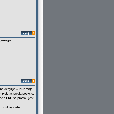
prawnika.
czne decyzje w PKP maja
rzystujac swoja pozycje,
ecie PKP na prosta - jest
y mi wlosy deba. To