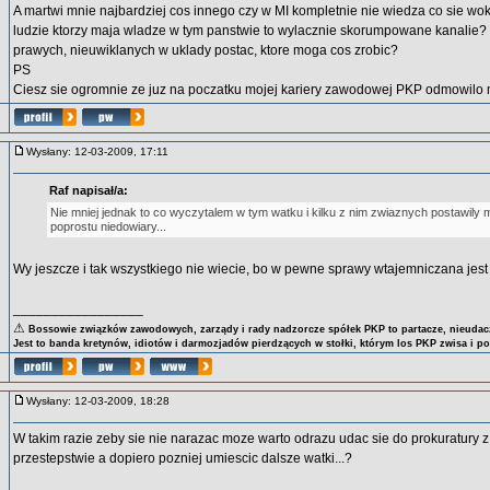
A martwi mnie najbardziej cos innego czy w MI kompletnie nie wiedza co sie wok
ludzie ktorzy maja wladze w tym panstwie to wylacznie skorumpowane kanalie?
prawych, nieuwiklanych w uklady postac, ktore moga cos zrobic?
PS
Ciesz sie ogromnie ze juz na poczatku mojej kariery zawodowej PKP odmowilo m
Wysłany: 12-03-2009, 17:11
Raf napisał/a:
Nie mniej jednak to co wyczytalem w tym watku i kilku z nim zwiaznych postawily 
poprostu niedowiary...
Wy jeszcze i tak wszystkiego nie wiecie, bo w pewne sprawy wtajemniczana jest 
_________________
⚠
Bossowie związków zawodowych, zarządy i rady nadzorcze spółek PKP to partacze, nieudacz
Jest to banda kretynów, idiotów i darmozjadów pierdzących w stołki, którym los PKP zwisa i p
Wysłany: 12-03-2009, 18:28
W takim razie zeby sie nie narazac moze warto odrazu udac sie do prokuratury
przestepstwie a dopiero pozniej umiescic dalsze watki...?