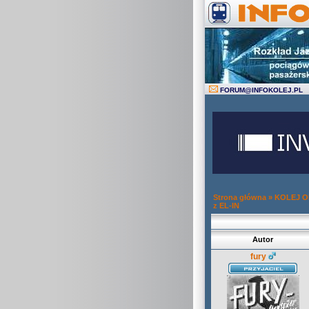
FORUM
@
INFOKOLEJ.PL
Strona główna
»
KOLEJ 
z EL-IN
Autor
fury