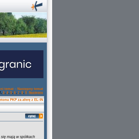
ni temat
Następny temat
::
2
,
3
,
4
,
5
,
6
,
7
,
8
,
9
Następny
tonu PKP za aferę z EL-IN
 się mają w spółkach