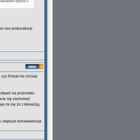
 niebawem będzie o
ie nas prokuraturą!
 czy Polsat nie chciały
postawić na przeciwko
racie się zachować
je mi się że z telewizją
rzy, większe konsekwencje