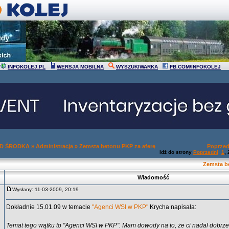
INFOKOLEJ.PL
WERSJA MOBILNA
WYSZUKIWARKA
FB.COM/INFOKOLEJ
OD ŚRODKA
»
Administracja
»
Zemsta betonu PKP za aferę
Poprzed
Idź do strony
Poprzedni
1
,
Zemsta be
Wiadomość
Wysłany: 11-03-2009, 20:19
Dokładnie 15.01.09 w temacie
"Agenci WSI w PKP"
Krycha napisała:
Temat tego wątku to "Agenci WSI w PKP". Mam dowody na to, że ci nadal dobrze