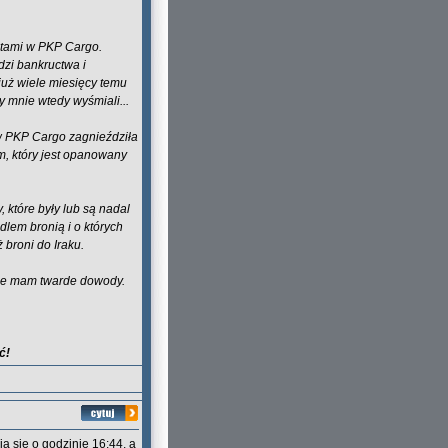
ętami w PKP Cargo.
dzi bankructwa i
już wiele miesięcy temu
y mnie wtedy wyśmiali...
 w PKP Cargo zagnieździła
m, który jest opanowany
 które były lub są nadal
dlem bronią i o których
 broni do Iraku.
i że mam twarde dowody.
ć!
a się o godzinie 16:44, a