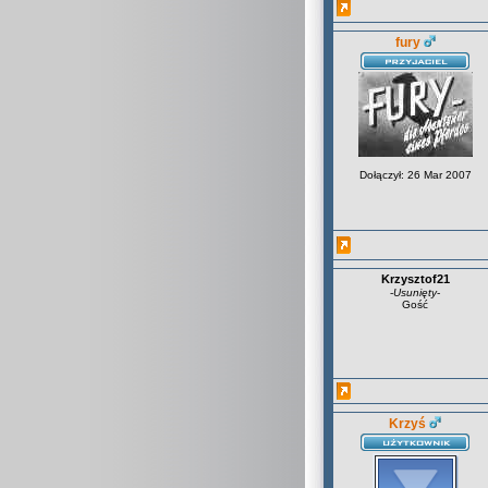
fury
Dołączył: 26 Mar 2007
Krzysztof21
-
Usunięty
-
Gość
Krzyś