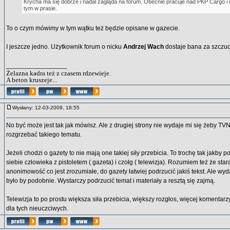
Krycha ma się dobrze i nadal zagląda na forum. Obecnie pracuje nad PKP Cargo i
tym w prasie.
To o czym mówimy w tym wątku też będzie opisane w gazecie.
I jeszcze jedno. Użytkownik forum o nicku
Andrzej Wach
dostaje bana za szczuc
_________________
Żelazna kadra też z czasem rdzewieje.
A beton kruszeje...
Wysłany: 12-03-2009, 18:55
No być może jest tak jak mówisz. Ale z drugiej strony nie wydaje mi się żeby TVN
rozgrzebać takiego tematu.
Jeżeli chodzi o gazety to nie mają one takiej siły przebicia. To trochę tak jakby 
siebie człowieka z pistoletem ( gazeta) i czołg ( telewizja). Rozumiem też że sta
anonimowość co jest zrozumiałe, do gazety łatwiej podrzucić jakiś tekst. Ale wyda
było by podobnie. Wystarczy podrzucić temat i materiały a resztą się zajmą.
Telewizja to po prostu większa siła przebicia, większy rozgłos, więcej komenta
dla tych nieuczciwych.