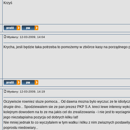
Krzyś
Wysłany: 12-03-2009, 14:04
Krycha, jesli będzie taka potrzeba to pomożemy w zbiórce kasy na porządnego 
Wysłany: 12-03-2009, 14:19
Oczywiscie rowniez sluze pomoca... Od dawna mozna bylo wyczuc ze te idioty
drugie dno... Spodziewalem sie ze pan prezez PKP S.A. kreci lewe interesy wyko
kolejnym dowodem na to ze ma jakis cel do zrealizowania - i nie jest to wyciagni
jego niezatapialna pozycja od dobrych kilku lat!
Nie mniej jednak to co wyczytalem w tym watku i kilku z nim zwiaznych postawil
poprostu niedowiary...