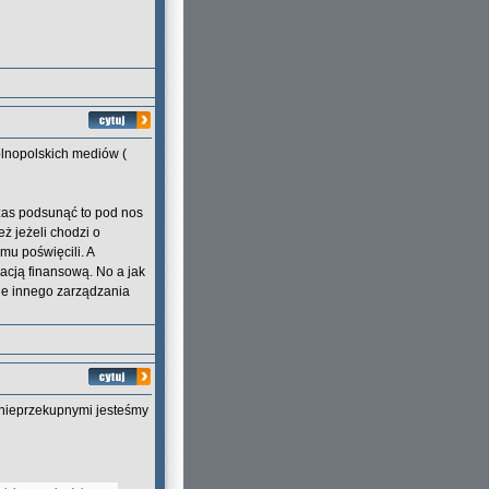
ólnopolskich mediów (
czas podsunąć to pod nos
eż jeżeli chodzi o
mu poświęcili. A
acją finansową. No a jak
nie innego zarządzania
Z nieprzekupnymi jesteśmy