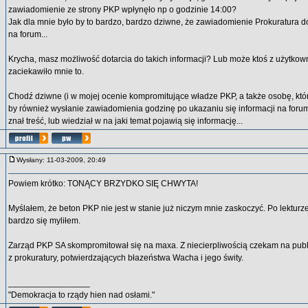
zawiadomienie ze strony PKP wpłynęło np o godzinie 14:00?
Jak dla mnie było by to bardzo, bardzo dziwne, że zawiadomienie Prokuratura d
na forum...
Krycha, masz możliwość dotarcia do takich informacji? Lub może ktoś z użytko
zaciekawiło mnie to.
Chodź dziwne (i w mojej ocenie kompromitujące władze PKP, a także osobę, które
by również wysłanie zawiadomienia godzinę po ukazaniu się informacji na forum
znał treść, lub wiedział w na jaki temat pojawią się informację...
Wysłany: 11-03-2009, 20:49
Powiem krótko: TONĄCY BRZYDKO SIĘ CHWYTA!
Myślałem, że beton PKP nie jest w stanie już niczym mnie zaskoczyć. Po lekturz
bardzo się myliłem.
Zarząd PKP SA skompromitował się na maxa. Z niecierpliwością czekam na publ
z prokuratury, potwierdzających błazeństwa Wacha i jego świty.
_________________
"Demokracja to rządy hien nad osłami."