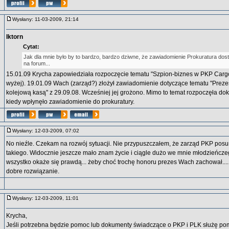
Wysłany: 11-03-2009, 21:14
Iktorn
Cytat:
Jak dla mnie było by to bardzo, bardzo dziwne, że zawiadomienie Prokuratura dost
na forum...
15.01.09 Krycha zapowiedziała rozpoczęcie tematu "Szpion-biznes w PKP Cargo"
wyżej). 19.01.09 Wach (zarząd?) złożył zawiadomienie dotyczące tematu "Preze
kolejową kasą" z 29.09.08. Wcześniej jej grożono. Mimo to temat rozpoczęła do
kiedy wpłynęło zawiadomienie do prokuratury.
Wysłany: 12-03-2009, 07:02
No nieźle. Czekam na rozwój sytuacji. Nie przypuszczałem, że zarząd PKP posu
takiego. Widocznie jeszcze mało znam życie i ciągle dużo we mnie młodzieńczeg
wszystko okaże się prawdą... żeby choć trochę honoru prezes Wach zachował.... 
dobre rozwiązanie.
Wysłany: 12-03-2009, 11:01
Krycha,
Jeśli potrzebna będzie pomoc lub dokumenty świadczące o PKP i PLK służę po