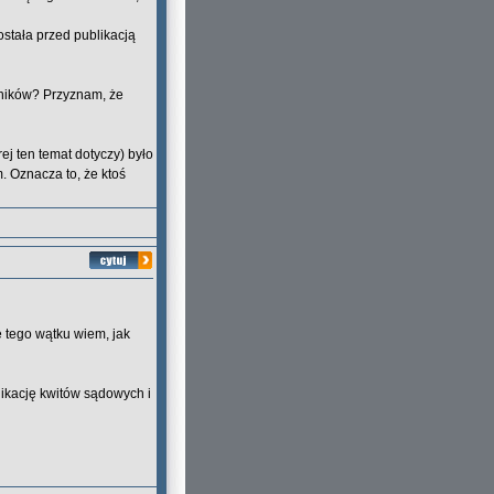
ostała przed publikacją
wników? Przyznam, że
j ten temat dotyczy) było
. Oznacza to, że ktoś
e tego wątku wiem, jak
ikację kwitów sądowych i