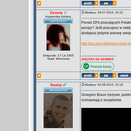
Victoria
Wysłany: 28-07-2014, 20:22
Asystentka Admina
Ponad 20% pracujących Polaków
pensje? Jeśli pracujesz w sekt
dostajesz jedynie połowę swoj
http://zus.pox.pl/inne/co-piat
_________________
Dołączyła: 17 Lis 2005
Skąd: Warszawa
ZRZUTKA NA SERWER
Realny
Wysłany: 02-08-2014, 23:16
Grzegorz Braun (reżyser, publicy
rozmawiają o socjalizmie.