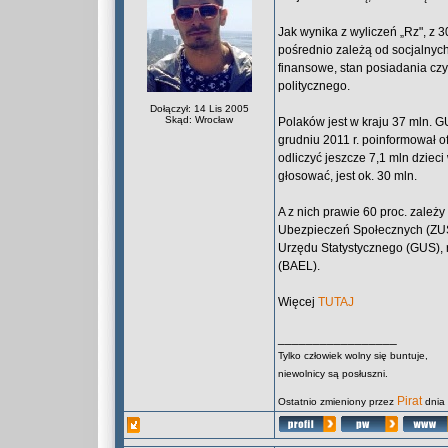
Jak wynika z wyliczeń „Rz", z 
pośrednio zależą od socjalnyc
finansowe, stan posiadania cz
politycznego.
Dołączył: 14 Lis 2005
Skąd: Wrocław
Polaków jest w kraju 37 mln. G
grudniu 2011 r. poinformował ofi
odliczyć jeszcze 7,1 mln dziec
głosować, jest ok. 30 mln.
A z nich prawie 60 proc. zależ
Ubezpieczeń Społecznych (ZU
Urzędu Statystycznego (GUS), 
(BAEL).
Więcej
TUTAJ
_________________
Tylko człowiek wolny się buntuje,
niewolnicy są posłuszni.
Pirat
Ostatnio zmieniony przez
dnia 