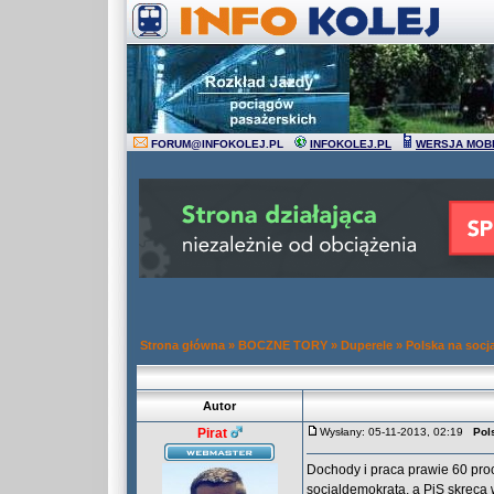
FORUM
@
INFOKOLEJ.PL
INFOKOLEJ.PL
WERSJA MOB
Strona główna
»
BOCZNE TORY
»
Duperele
»
Polska na socj
Autor
Pirat
Wysłany: 05-11-2013, 02:19
Pol
Dochody i praca prawie 60 proc
socjaldemokratą, a PiS skręca 