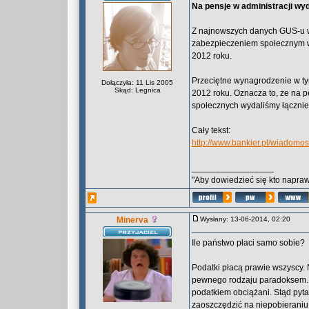
Na pensje w administracji wy
Z najnowszych danych GUS-u wyn
zabezpieczeniem społecznym w 2
2012 roku.
Przeciętne wynagrodzenie w tym
Dołączyła: 11 Lis 2005
Skąd: Legnica
2012 roku. Oznacza to, że na 
społecznych wydaliśmy łącznie –
Cały tekst:
http://www.bankier.pl/wiadomo
_________________
"Aby dowiedzieć się kto naprawd
Minerva
Wysłany: 13-06-2014, 02:20
Ile państwo płaci samo sobie?
Podatki płacą prawie wszyscy. 
pewnego rodzaju paradoksem. 
podatkiem obciążani. Stąd pytan
zaoszczędzić na niepobierani