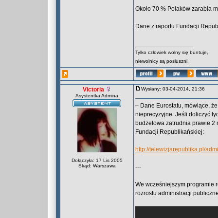
Około 70 % Polaków zarabia mn
Dane z raportu Fundacji Republ
_________________
Tylko człowiek wolny się buntuje,
niewolnicy są posłuszni.
Victoria
Wysłany: 03-04-2014, 21:36
Asystentka Admina
– Dane Eurostatu, mówiące, że w
nieprecyzyjne. Jeśli doliczyć t
budżetowa zatrudnia prawie 2 m
Fundacji Republikańskiej:
http://telewizjarepublika.pl/ad
Dołączyła: 17 Lis 2005
Skąd: Warszawa
---
We wcześniejszym programie red
rozrostu administracji publiczn