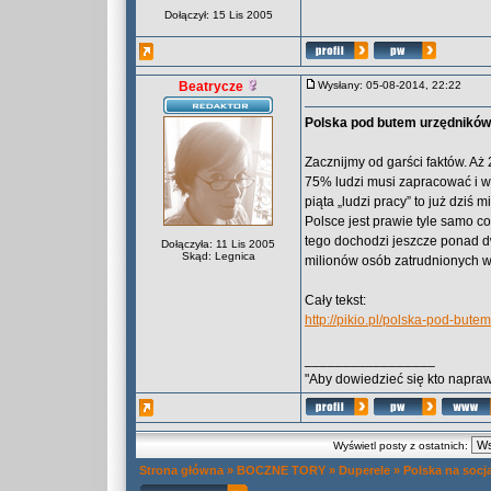
Dołączył: 15 Lis 2005
Beatrycze
Wysłany: 05-08-2014, 22:22
Polska pod butem urzędników
Zacznijmy od garści faktów. Aż
75% ludzi musi zapracować i w
piąta „ludzi pracy” to już dziś 
Polsce jest prawie tyle samo co
tego dochodzi jeszcze ponad d
Dołączyła: 11 Lis 2005
Skąd: Legnica
milionów osób zatrudnionych w
Cały tekst:
http://pikio.pl/polska-pod-bute
_________________
"Aby dowiedzieć się kto naprawd
Wyświetl posty z ostatnich:
Strona główna
»
BOCZNE TORY
»
Duperele
»
Polska na socj