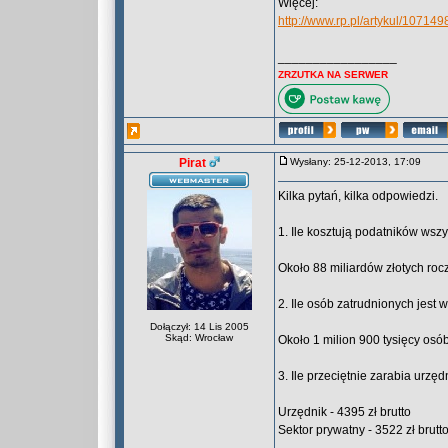
Więcej:
http://www.rp.pl/artykul/10714
_________________
ZRZUTKA NA SERWER
Pirat
Wysłany: 25-12-2013, 17:09
Kilka pytań, kilka odpowiedzi.
1. Ile kosztują podatników ws
Około 88 miliardów złotych roc
2. Ile osób zatrudnionych jest
Dołączył: 14 Lis 2005
Skąd: Wrocław
Około 1 milion 900 tysięcy osób
3. Ile przeciętnie zarabia urzę
Urzędnik - 4395 zł brutto
Sektor prywatny - 3522 zł brutto