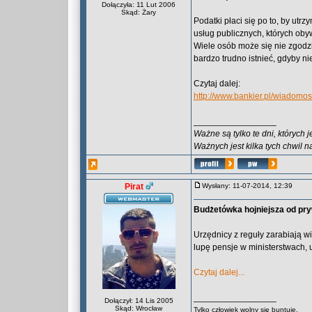
Dołączyła: 11 Lut 2006
Skąd: Żary
Podatki płaci się po to, by ut
usług publicznych, których ob
Wiele osób może się nie zgodzi
bardzo trudno istnieć, gdyby n
Czytaj dalej:
http://www.bankier.pl/wiadomo
_________________
Ważne są tylko te dni, których 
Ważnych jest kilka tych chwil n
Pirat
Wysłany: 11-07-2014, 12:39
Budżetówka hojniejsza od pr
Urzędnicy z reguły zarabiają w
lupę pensje w ministerstwach,
Czytaj dalej...
_________________
Dołączył: 14 Lis 2005
Skąd: Wrocław
Tylko człowiek wolny się buntuje,