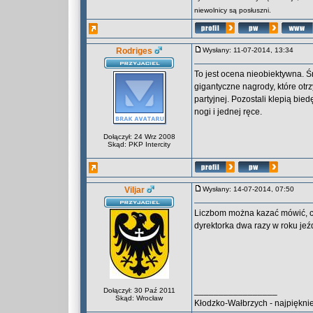
niewolnicy są posłuszni.
Rodriges
Wysłany: 11-07-2014, 13:34
To jest ocena nieobiektywna. 
gigantyczne nagrody, które otrz
partyjnej. Pozostali klepią bie
nogi i jednej ręce.
Dołączył: 24 Wrz 2008
Skąd: PKP Intercity
Viljar
Wysłany: 14-07-2014, 07:50
Liczbom można kazać mówić, co 
dyrektorka dwa razy w roku jeź
_________________
Dołączył: 30 Paź 2011
Skąd: Wrocław
Kłodzko-Wałbrzych - najpięknie