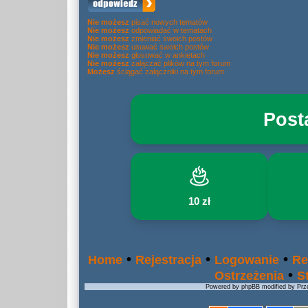
Nie możesz
pisać nowych tematów
Nie możesz
odpowiadać w tematach
Nie możesz
zmieniać swoich postów
Nie możesz
usuwać swoich postów
Nie możesz
głosować w ankietach
Nie możesz
załączać plików na tym forum
Możesz
ściągać załączniki na tym forum
Post
10 zł
•
•
•
Home
Rejestracja
Logowanie
Re
•
Ostrzeżenia
S
Powered by phpBB modified by Prze