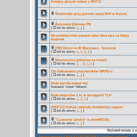
Kolejny absurd rodem z PKP IC
Śmietnisko przy peronie stacji PKP w Kutnie
Automaty biletowe PR
[
Idź do strony:
1
,
2
]
Na polskiej kolei pasażer płaci dwa razy za błędy
kasjerek
[PR] Horror w IR Warszawa - Szczecin
[
Idź do strony:
1
,
2
,
3
,
4
]
Noworoczna gehenna na torach
[
Idź do strony:
1
...
6
,
7
,
8
]
Złe traktowanie pracowników WARS-u
[
Idź do strony:
1
,
2
]
Robi się! Na odwal się!
Katowice "nowe" Główne.
Brak wagonów 1 kl. w pociągach TLK
[
Idź do strony:
1
,
2
,
3
]
[PKP IC] Policja załatwiła dodatkowy wagon!
[
Idź do strony:
1
,
2
]
"Customer service" w interREGIO
[
Idź do strony:
1
,
2
]
Wyświetl tematy z o
Strona główna
»
KOLEJ OD ŚRODKA
»
Skargi i wnioski