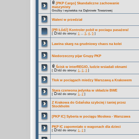
[PKP Cargo] Skandaliczne zachowanie
maszynisty
Groźby i wyzwiska na Dąbrowie Towarowej
Waleni w przedział
[PR Łódź] Kontroler pobił w pociagu pasażera!
[
Idź do strony:
1
...
3
,
4
,
5
]
Lawina skarg na grudniowy chaos na kolei
Niedorzeczny pijar Grupy PKP
Ścisk w interREGIO, ludzie wsiadali oknami
[
Idź do strony:
1
,
2
,
3
]
Tłok w pociągach miedzy Warszawą a Krakowem
Stara czerwona jedynka w składzie BWE
[
Idź do strony:
1
,
2
]
Z Krakowa do Gdańska szybciej i taniej przez
Stockholm
[PKP IC] Syberia w pociągu Moskwa - Warszawa
PKP IC zapomniało o wagonach dla dzieci
[
Idź do strony:
1
,
2
]