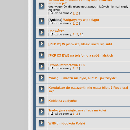
informacje?
dot. wagonów dla niepełnoprawnych, których nie ma i nigdy
nie było!!!
[
Idź do strony:
1
,
2
]
[Ankieta]
Wulgaryzmy w pociągu
[
Idź do strony:
1
,
2
]
Podwózka
[
Idź do strony:
1
,
2
,
3
]
[PKP IC] W pierwszej klasie urwał się sufit
[PKP IC] BWE na telefon dla spóźnialskich
Strona internetowa TLK
[
Idź do strony:
1
,
2
]
"Śniegu i mrozu nie było, a PKP... jak zwykle"
Konduktor do pasażerki: nie masz biletu? Rozbieraj
się!
Kobietka za dychę
Tradycyjny świąteczny chaos na kolei
[
Idź do strony:
1
,
2
]
W 80 dni dookoła Polski