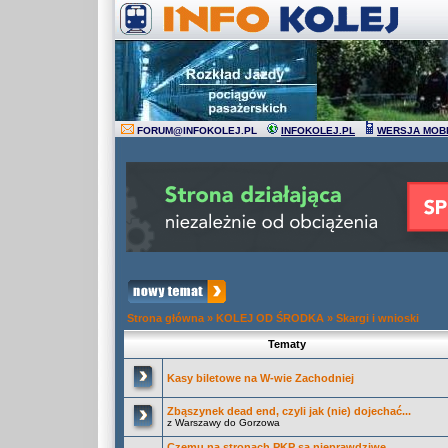
FORUM
@
INFOKOLEJ.PL
INFOKOLEJ.PL
WERSJA MOB
Strona główna
»
KOLEJ OD ŚRODKA
»
Skargi i wnioski
Tematy
Kasy biletowe na W-wie Zachodniej
Zbąszynek dead end, czyli jak (nie) dojechać...
z Warszawy do Gorzowa
Czemu na stronach PKP są nieprawdziwe