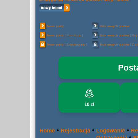
Nowe posty
Brak nowych postów
Nowe posty [ Popularny ]
Brak nowych postów [ Popu
Nowe posty [ Zablokowany ]
Brak nowych postów [ Zab
Post
10 zł
•
•
•
Home
Rejestracja
Logowanie
Re
•
Ostrzeżenia
S