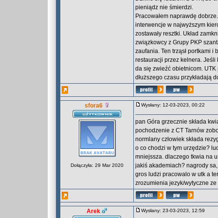
pieniądz nie śmierdzi.
Pracowałem naprawdę dobrze. 
interwencje w najwyższym kiero
zostawały resztki. Układ zamkni
związkowcy z Grupy PKP szantaż
zaufania. Ten trząsł portkami i
restauracji przez kelnera. Jeś
da się zwieźć obietnicom. UTK
dłuższego czasu przykładają do
sfora6
Wysłany: 12-03-2023, 00:22
pan Góra grzecznie składa kwia
pochodzenie z CT Tarnów zobo
normlany człowiek składa rezyg
o co chodzi w tym urzędzie? lu
mniejssza. dlaczego tkwia na u
jakiś akademiach? nagrody sa, 
Dołączyła: 29 Mar 2020
gros ludzi pracowalo w utk a te
zrozumienia jezyk/wytyczne ze
Arek
Wysłany: 23-03-2023, 12:59