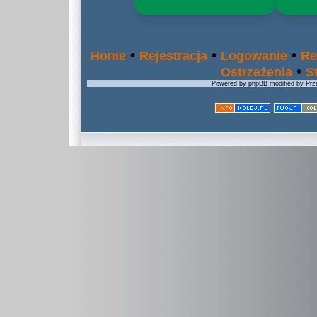
•
•
•
Home
Rejestracja
Logowanie
Re
•
Ostrzeżenia
S
Powered by phpBB modified by Prze