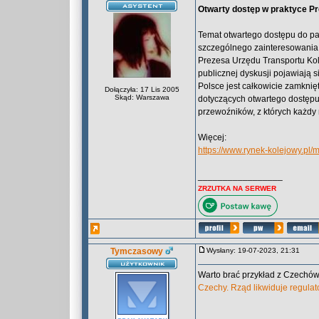
Otwarty dostęp w praktyce P
Temat otwartego dostępu do pa
szczególnego zainteresowania, 
Prezesa Urzędu Transportu Ko
publicznej dyskusji pojawiają 
Polsce jest całkowicie zamkni
Dołączyła: 17 Lis 2005
Skąd: Warszawa
dotyczących otwartego dostępu
przewoźników, z których każdy
Więcej:
https://www.rynek-kolejowy.pl/
_________________
ZRZUTKA NA SERWER
Tymczasowy
Wysłany: 19-07-2023, 21:31
Warto brać przykład z Czechów
Czechy. Rząd likwiduje regulato