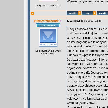
Wyrażę niczym nieuzasadniony 
Dołączył: 14 Sie 2010
kumoterstwowutk
Wysłany: 26-02-2023, 22:50
Kiedyś pracowałem w UTK ale 
podział nagród. Najpierw prawi
UTK z UKE. Później też ludzis
dostać nagrodę ale to odbywa s
zdalnej w domu lub/ też w sie
się, że jest dla niego nagroda
Dołączyła: 14 Lis 2015
Skąd: z UTK
Odpowiem wprost: to zwykłe ś
że bywają też fałszywymi donos
Nie wiem co to za nagroda rocz
największa. A roczne? Chyba od 
trudno stwierdzić. Jednakże ok
jedzą gołąbki z tym, że prezes 
To instytucja, która sama gene
poprawiających bezpieczeństwa
ryzyka katastrof kolejowych od
pracują w ERA. Przyczyniają si
kolejowym. Na tym najbardziej 
wykonują wolny zawód.
Dziwie się ludziom z UTK, że c