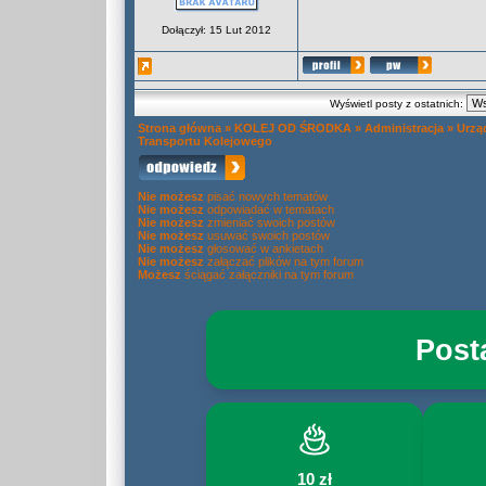
Dołączył: 15 Lut 2012
Wyświetl posty z ostatnich:
Strona główna
»
KOLEJ OD ŚRODKA
»
Administracja
»
Urzą
Transportu Kolejowego
Nie możesz
pisać nowych tematów
Nie możesz
odpowiadać w tematach
Nie możesz
zmieniać swoich postów
Nie możesz
usuwać swoich postów
Nie możesz
głosować w ankietach
Nie możesz
załączać plików na tym forum
Możesz
ściągać załączniki na tym forum
Post
10 zł