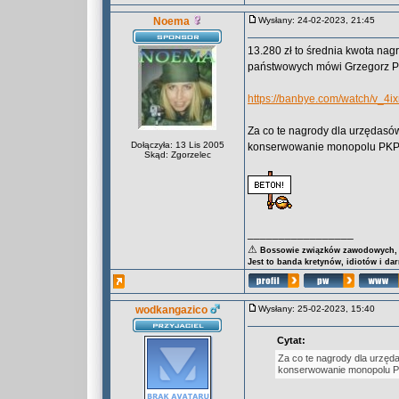
Noema
Wysłany: 24-02-2023, 21:45
13.280 zł to średnia kwota nag
państwowych mówi Grzegorz Pł
https://banbye.com/watch/v_4
Za co te nagrody dla urzędasów
Dołączyła: 13 Lis 2005
konserwowanie monopolu PKP
Skąd: Zgorzelec
_________________
⚠
Bossowie związków zawodowych, za
Jest to banda kretynów, idiotów i da
wodkangazico
Wysłany: 25-02-2023, 15:40
Cytat:
Za co te nagrody dla urzęda
konserwowanie monopolu P