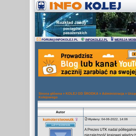
FORUM
@
INFOKOLEJ.PL
INFOKOLEJ.PL
WERSJA MOB
Strona główna
»
KOLEJ OD ŚRODKA
»
Administracja
»
Urzą
Kolejowego
Autor
kumoterstwowutk
Wysłany: 04-06-2022, 14:06
A Prezes UTK nadal półlegalnie
niezależność krajowej władzy 