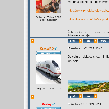
tygodnia codziennie odwoływany
https://www.rynek-kolejowy.p
Dołączył: 05 Mar 2007
https://twitter.com/PolaMatys
Skąd: Szczecin
_________________
Żelazna kadra też z czasem rdz
A beton kruszeje...
KraxWRO
Wysłany: 11-01-2024, 13:48
Odwołują, robią co chcą… i ni
wpuścić.
_________________
Dołączył: 10 Cze 2015
Realny
Wysłany: 28-01-2024, 22:08