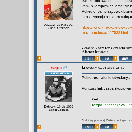
Bardzo ciekawa debata podcza
komunikacyjnym na temat sytu
Polregio. Samorządowcy, biznes
konsekwencje niesie za sobą u
Dołączył: 05 Mar 2007
https://www.rynek-kolejowy.pl
Skąd: Szczecin
mozna-polegac-117533.html
_________________
Żelazna kadra też z czasem rdz
A beton kruszeje...
Wojtek
Wysłany: 01-03-2024, 23:41
Pełne zestawienie odwołanych
Poniższy link trzeba skopiować 
Kod:
https://onedrive.li
Dołączył: 10 Lis 2005
Skąd: Legnica
_________________
Podróżny pamiętaj! Podróż pociągiem skr