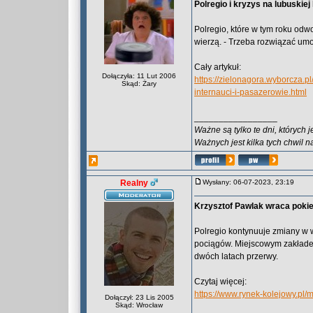
Polregio i kryzys na lubuskie
Polregio, które w tym roku odw
wierzą. - Trzeba rozwiązać um
Cały artykuł:
Dołączyła: 11 Lut 2006
https://zielonagora.wyborcza.p
Skąd: Żary
internauci-i-pasazerowie.html
_________________
Ważne są tylko te dni, których 
Ważnych jest kilka tych chwil n
Realny
Wysłany: 06-07-2023, 23:19
Krzysztof Pawlak wraca poki
Polregio kontynuuje zmiany w
pociągów. Miejscowym zakładem 
dwóch latach przerwy.
Czytaj więcej:
https://www.rynek-kolejowy.pl
Dołączył: 23 Lis 2005
Skąd: Wrocław