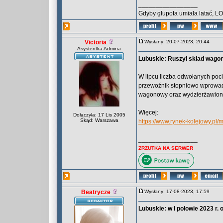
_________________
Gdyby głupota umiała latać, L
Victoria
Wysłany: 20-07-2023, 20:44
Asystentka Admina
Lubuskie: Ruszył skład wago
W lipcu liczba odwołanych poci
przewoźnik stopniowo wprowadz
wagonowy oraz wydzierżawion
Więcej:
Dołączyła: 17 Lis 2005
Skąd: Warszawa
https://www.rynek-kolejowy.pl
_________________
ZRZUTKA NA SERWER
Beatrycze
Wysłany: 17-08-2023, 17:59
Lubuskie: w I połowie 2023 r