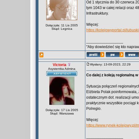
Od 1 stycznia do 30 czerwca 2
tym 1043 w całej relacji oraz 4
Infrastruktury.
Więcej:
Dołączyła: 11 Lis 2005
Skąd: Legnica
https://kolejowyportal.pl/lubu
_________________
"Aby dowiedzieć się kto naprawd
Victoria
Wysłany: 13-09-2023, 22:29
Asystentka Admina
Co dalej z koleją regionalną 
Sytuacja połączeń regionalnyc
Elżbieta Polak poinformowała,
ostatecznym dot. realizacji umo
praktycznie wszystkie pociągi k
Polregio.
Dołączyła: 17 Lis 2005
Skąd: Warszawa
Więcej:
https://www.rynek-kolejowy.pl/
_________________