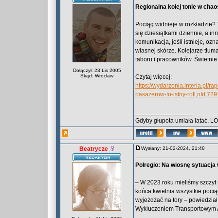
Regionalna kolej tonie w chao
Pociąg widnieje w rozkładzie?
się dziesiątkami dziennie, a i
komunikacja, jeśli istnieje, o
własnej skórze. Kolejarze tłum
taboru i pracowników. Świetnie 
Dołączył: 23 Lis 2005
Skąd: Wrocław
Czytaj więcej:
https://wydarzenia.interia.pl/r
pasazerow-to-istny-roll,nId,72
_________________
Gdyby głupota umiała latać, L
Beatrycze
Wysłany: 21-02-2024, 21:48
Polregio: Na wiosnę sytuacj
– W 2023 roku mieliśmy szczy
końca kwietnia wszystkie poc
wyjeżdżać na tory – powiedzia
Wykluczeniem Transportowym A