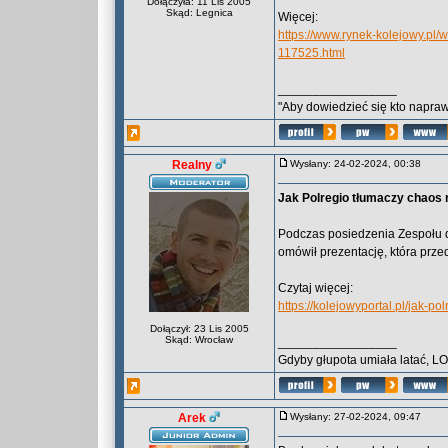
Dołączyła: 11 Lis 2005
Skąd: Legnica
Więcej:
https://www.rynek-kolejowy.pl
117525.html
_________________
"Aby dowiedzieć się kto naprawd
Realny
Wysłany: 24-02-2024, 00:38
Jak Polregio tłumaczy chaos 
Podczas posiedzenia Zespołu d
omówił prezentację, która prze
Czytaj więcej:
https://kolejowyportal.pl/jak-p
Dołączył: 23 Lis 2005
Skąd: Wrocław
_________________
Gdyby głupota umiała latać, L
Arek
Wysłany: 27-02-2024, 09:47