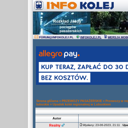
FORUM
@
INFOKOLEJ.PL
INFOKOLEJ.PL
WERSJA MOB
Strona główna
»
PRZEWOZY PASAŻERSKIE
»
Przewozy w re
lubuskie
»
Upadek kolei regionalnej w Lubuskiem
Autor
Realny
Wysłany: 23-06-2023, 21:11
Upa