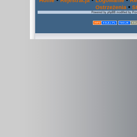
•
•
•
Home
Rejestracja
Logowanie
Re
•
Ostrzeżenia
S
Powered by phpBB modified by Prze