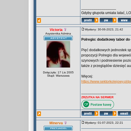
_________________
Gdyby głupota umiała latać, L
Victoria
Wysłany: 30-06-2023, 21:42
Asystentka Admina
Polregio: dodatkowy tabor do
Pięć dodatkowych jednostek s
propozycji Polregio dla wojew
szynowych i podniesienie pozi
także z przeglądów dziesięć 
Dołączyła: 17 Lis 2005
Skąd: Warszawa
Więcej:
https://www.sektorkolejowy.pl
_________________
ZRZUTKA NA SERWER
Minerva
Wysłany: 01-07-2023, 22:21