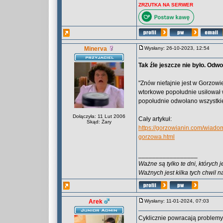
ZRZUTKA NA SERWER
Minerva
Wysłany: 26-10-2023, 12:54
Tak źle jeszcze nie było. Odw
"Znów niefajnie jest w Gorzowie
wtorkowe popołudnie usiłował 
popołudnie odwołano wszystkie
Dołączyła: 11 Lut 2006
Cały artykuł:
Skąd: Żary
https://gorzowianin.com/wiado
gorzowa.html
_________________
Ważne są tylko te dni, których 
Ważnych jest kilka tych chwil n
Arek
Wysłany: 11-01-2024, 07:03
Cyklicznie powracają problemy