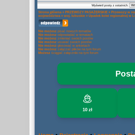
Wyświetl posty z ostatnich:
Strona główna
»
PRZEWOZY PASAŻERSKIE
»
Przewozy w re
województwa
»
woj. lubuskie
»
Upadek kolei regionalnej w 
Nie możesz
pisać nowych tematów
Nie możesz
odpowiadać w tematach
Nie możesz
zmieniać swoich postów
Nie możesz
usuwać swoich postów
Nie możesz
głosować w ankietach
Nie możesz
załączać plików na tym forum
Możesz
ściągać załączniki na tym forum
Post
10 zł