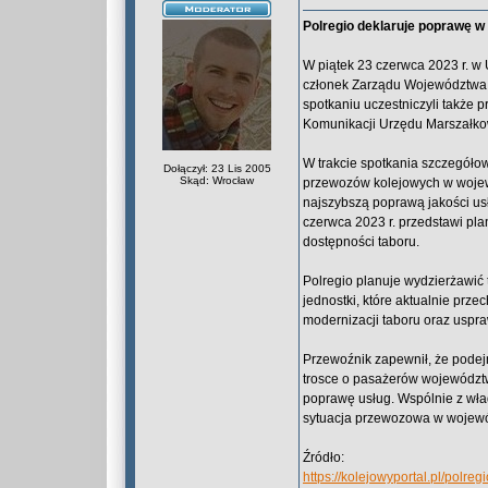
Polregio deklaruje poprawę 
W piątek 23 czerwca 2023 r. 
członek Zarządu Województwa L
spotkaniu uczestniczyli także p
Komunikacji Urzędu Marszałk
W trakcie spotkania szczegóło
Dołączył: 23 Lis 2005
Skąd: Wrocław
przewozów kolejowych w wojewó
najszybszą poprawą jakości usł
czerwca 2023 r. przedstawi pl
dostępności taboru.
Polregio planuje wydzierżawić
jednostki, które aktualnie prze
modernizacji taboru oraz uspr
Przewoźnik zapewnił, że podej
trosce o pasażerów województwa
poprawę usług. Wspólnie z wł
sytuacja przewozowa w wojewó
Źródło:
https://kolejowyportal.pl/polr