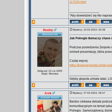
117525.html
_________________
"Aby dowiedzieć się kto naprawd
Realny
Wysłany: 24-02-2024, 00:38
Jak Polregio tłumaczy chaos 
Podczas posiedzenia Zespołu d
omówił prezentację, która prze
Czytaj więcej:
https://kolejowyportal.pl/jak-p
Dołączył: 23 Lis 2005
Skąd: Wrocław
_________________
Gdyby głupota umiała latać, L
Arek
Wysłany: 27-02-2024, 09:47
Bardzo ciekawa debata podcza
komunikacyjnym na temat sytu
Polregio. Samorządowcy, biznes