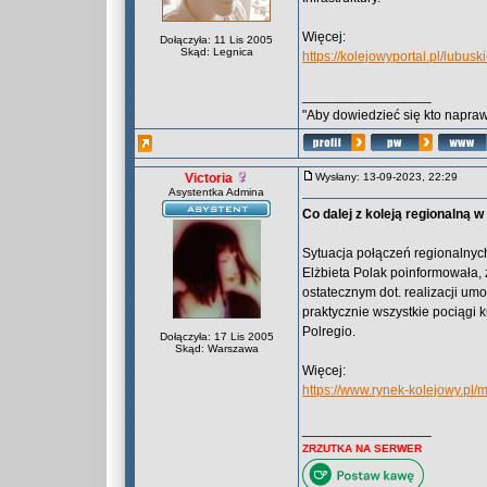
Więcej:
Dołączyła: 11 Lis 2005
Skąd: Legnica
https://kolejowyportal.pl/lubu
_________________
"Aby dowiedzieć się kto naprawd
Victoria
Wysłany: 13-09-2023, 22:29
Asystentka Admina
Co dalej z koleją regionalną 
Sytuacja połączeń regionalnyc
Elżbieta Polak poinformowała,
ostatecznym dot. realizacji umo
praktycznie wszystkie pociągi k
Polregio.
Dołączyła: 17 Lis 2005
Skąd: Warszawa
Więcej:
https://www.rynek-kolejowy.pl/
_________________
ZRZUTKA NA SERWER