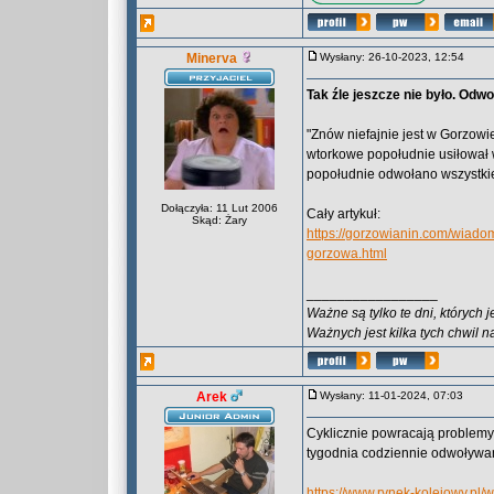
Minerva
Wysłany: 26-10-2023, 12:54
Tak źle jeszcze nie było. Odw
"Znów niefajnie jest w Gorzowie
wtorkowe popołudnie usiłował 
popołudnie odwołano wszystkie
Dołączyła: 11 Lut 2006
Cały artykuł:
Skąd: Żary
https://gorzowianin.com/wiado
gorzowa.html
_________________
Ważne są tylko te dni, których 
Ważnych jest kilka tych chwil n
Arek
Wysłany: 11-01-2024, 07:03
Cyklicznie powracają problemy
tygodnia codziennie odwoływany
https://www.rynek-kolejowy.p