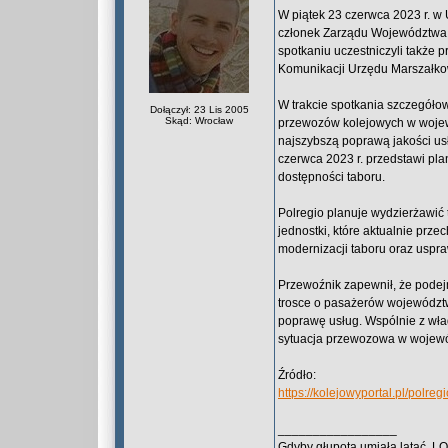
W piątek 23 czerwca 2023 r. 
członek Zarządu Województwa L
spotkaniu uczestniczyli także p
Komunikacji Urzędu Marszałk
W trakcie spotkania szczegóło
Dołączył: 23 Lis 2005
Skąd: Wrocław
przewozów kolejowych w wojewó
najszybszą poprawą jakości usł
czerwca 2023 r. przedstawi pl
dostępności taboru.
Polregio planuje wydzierżawić
jednostki, które aktualnie prze
modernizacji taboru oraz uspr
Przewoźnik zapewnił, że podej
trosce o pasażerów województwa
poprawę usług. Wspólnie z wł
sytuacja przewozowa w wojewó
Źródło:
https://kolejowyportal.pl/polr
_________________
Gdyby głupota umiała latać, L