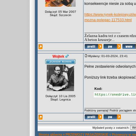
konsekwencje niesie za sobą u
Dołączył: 05 Mar 2007
https://www.rynek-kolejowy.pl
Skąd: Szczecin
mozna-polegac-117533.html
_________________
Żelazna kadra też z czasem rdz
A beton kruszeje...
Wojtek
Wysłany: 01-03-2024, 23:41
Pełne zestawienie odwołanych
Poniższy link trzeba skopiować 
Kod:
https://onedrive.li
Dołączył: 10 Lis 2005
Skąd: Legnica
_________________
Podróżny pamiętaj! Podróż pociągiem skr
Wyświetl posty z ostatnich:
Strona główna
»
PRZEWOZY PASAŻERSKIE
»
Przewozy w re