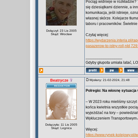
Pociąg widnieje w rozkładzie?
się dziesiątkami dziennie, a i
komunikacja, jeśli istnieje, o
własnej skórze. Kolejarze tłum
taboru i pracowników. Świetnie 
Dołączył: 23 Lis 2005
Skąd: Wrocław
Czytaj więcej:
https://wydarzenia.interia.pl/r
pasazerow-to-istny-roll,nId,72
_________________
Gdyby głupota umiała latać, L
Beatrycze
Wysłany: 21-02-2024, 21:48
Polregio: Na wiosnę sytuacj
– W 2023 roku mieliśmy szczy
końca kwietnia wszystkie poc
wyjeżdżać na tory – powiedzia
Wykluczeniem Transportowym A
Dołączyła: 11 Lis 2005
Skąd: Legnica
Więcej:
https://www.rynek-kolejowy.pl