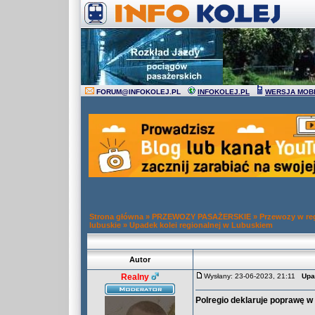
FORUM
@
INFOKOLEJ.PL
INFOKOLEJ.PL
WERSJA MOB
Strona główna
»
PRZEWOZY PASAŻERSKIE
»
Przewozy w re
lubuskie
»
Upadek kolei regionalnej w Lubuskiem
Autor
Realny
Wysłany: 23-06-2023, 21:11
Upa
Polregio deklaruje poprawę 