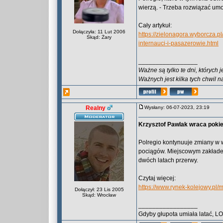
wierzą. - Trzeba rozwiązać um
Cały artykuł:
Dołączyła: 11 Lut 2006
https://zielonagora.wyborcza.p
Skąd: Żary
internauci-i-pasazerowie.html
_________________
Ważne są tylko te dni, których 
Ważnych jest kilka tych chwil n
Realny
Wysłany: 06-07-2023, 23:19
Krzysztof Pawlak wraca poki
Polregio kontynuuje zmiany w
pociągów. Miejscowym zakładem 
dwóch latach przerwy.
Czytaj więcej:
https://www.rynek-kolejowy.pl
Dołączył: 23 Lis 2005
Skąd: Wrocław
_________________
Gdyby głupota umiała latać, L