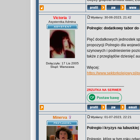
Victoria
Wysłany: 30-06-2023, 21:42
Asystentka Admina
Polregio: dodatkowy tabor do
Pięć dodatkowych jednostek s
propozycji Polregio dla wojew
szynowych i podniesienie pozi
także z przeglądów dziesięć 
Dołączyła: 17 Lis 2005
Skąd: Warszawa
Więcej:
https://www.sektorkolejowy.pl
_________________
ZRZUTKA NA SERWER
Minerva
Wysłany: 01-07-2023, 22:21
Polregio i kryzys na lubuskie
Polregio, które w tym roku odw