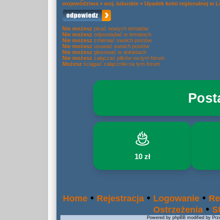
województwa
»
woj. lubuskie
»
Upadek kolei regionalnej w 
Nie możesz
pisać nowych tematów
Nie możesz
odpowiadać w tematach
Nie możesz
zmieniać swoich postów
Nie możesz
usuwać swoich postów
Nie możesz
głosować w ankietach
Nie możesz
załączać plików na tym forum
Możesz
ściągać załączniki na tym forum
Post
10 zł
•
•
•
Home
Rejestracja
Logowanie
Re
•
Ostrzeżenia
S
Powered by phpBB modified by Prze