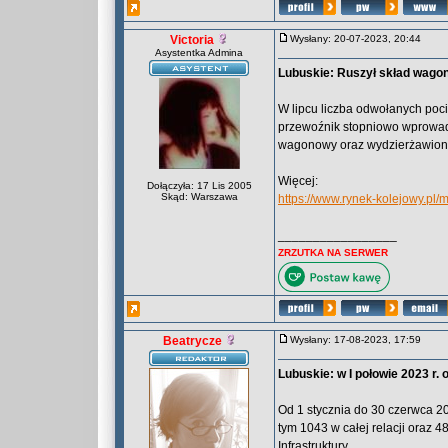
Victoria
Wysłany: 20-07-2023, 20:44
Asystentka Admina
Lubuskie: Ruszył skład wago
W lipcu liczba odwołanych poci
przewoźnik stopniowo wprowadz
wagonowy oraz wydzierżawion
Więcej:
Dołączyła: 17 Lis 2005
Skąd: Warszawa
https://www.rynek-kolejowy.pl
_________________
ZRZUTKA NA SERWER
Beatrycze
Wysłany: 17-08-2023, 17:59
Lubuskie: w I połowie 2023 r
Od 1 stycznia do 30 czerwca 2
tym 1043 w całej relacji oraz 4
Infrastruktury.