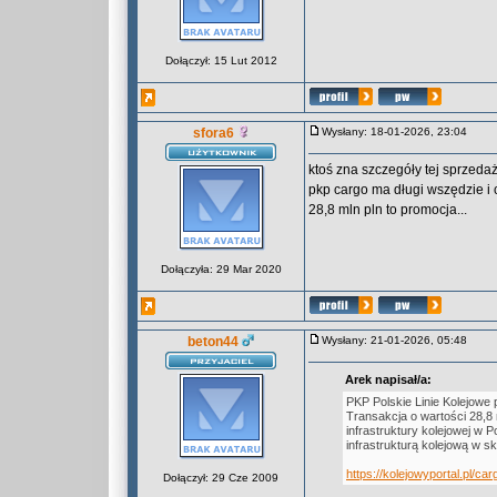
Dołączył: 15 Lut 2012
sfora6
Wysłany: 18-01-2026, 23:04
ktoś zna szczegóły tej sprzeda
pkp cargo ma długi wszędzie i c
28,8 mln pln to promocja...
Dołączyła: 29 Mar 2020
beton44
Wysłany: 21-01-2026, 05:48
Arek napisał/a:
PKP Polskie Linie Kolejow
Transakcja o wartości 28,
infrastruktury kolejowej w 
infrastrukturą kolejową w ska
https://kolejowyportal.pl/ca
Dołączył: 29 Cze 2009