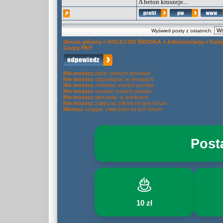
A beton kruszeje...
Wyświetl posty z ostatnich:
Strona główna
»
KOLEJ OD ŚRODKA
»
Administracja
»
Kole
Grupy PKP
Nie możesz
pisać nowych tematów
Nie możesz
odpowiadać w tematach
Nie możesz
zmieniać swoich postów
Nie możesz
usuwać swoich postów
Nie możesz
głosować w ankietach
Nie możesz
załączać plików na tym forum
Możesz
ściągać załączniki na tym forum
Post
10 zł