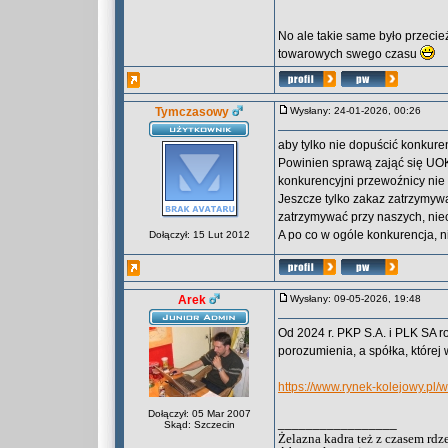
No ale takie same było przecie
towarowych swego czasu
Tymczasowy
Wysłany: 24-01-2026, 00:26
aby tylko nie dopuścić konkurenc
Powinien sprawą zająć się UOKi
konkurencyjni przewoźnicy nie 
Jeszcze tylko zakaz zatrzymyw
zatrzymywać przy naszych, nie
A po co w ogóle konkurencja, ni
Dołączył: 15 Lut 2012
Arek
Wysłany: 09-05-2026, 19:48
Od 2024 r. PKP S.A. i PLK SA r
porozumienia, a spółka, które
https://www.rynek-kolejowy.pl/
Dołączył: 05 Mar 2007
_________________
Skąd: Szczecin
Żelazna kadra też z czasem rdz