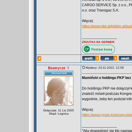
CARGO SERVICE Sp. z o.o., 
o.o. oraz Transgaz S.A.
Więcej:
https://www.pkp.pl/pl/pkp-aktu
_________________
ZRZUTKA NA SERWER
Beatrycze
Wysłany: 23-11-2022, 12:58
Mamiński o holdingu PKP be
Do holdingu PKP nie dołączył k
znaleźć mówił podczas Kongres
wygodnie, żeby ten podział infr
Więcej:
Dołączyła: 11 Lis 2005
Skąd: Legnica
https://www.rynek-kolejowy.pl
_________________
"Aby dowiedzieć się kto naprawd