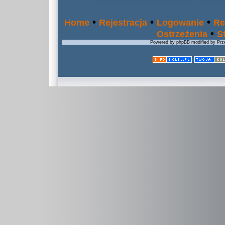
•
•
•
Home
Rejestracja
Logowanie
Re
•
Ostrzeżenia
S
Powered by phpBB modified by Prze