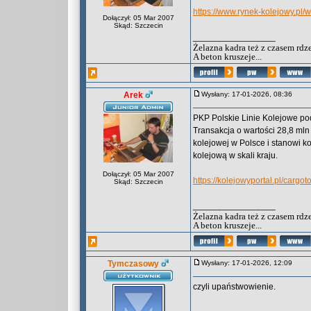
https://www.rynek-kolejowy.pl/
Dołączył: 05 Mar 2007
Skąd: Szczecin
_________________
Żelazna kadra też z czasem rdz
A beton kruszeje...
Arek
Wysłany: 17-01-2026, 08:36
PKP Polskie Linie Kolejowe p
Transakcja o wartości 28,8 mln
kolejowej w Polsce i stanowi k
kolejową w skali kraju.
Dołączył: 05 Mar 2007
https://kolejowyportal.pl/cargo
Skąd: Szczecin
_________________
Żelazna kadra też z czasem rdz
A beton kruszeje...
Tymczasowy
Wysłany: 17-01-2026, 12:09
czyli upaństwowienie.