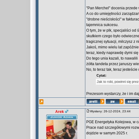
"Pan Merchel" docenia przede 
A co do umiejętności zarządzan
"drobne nieścisłości" w fakturac
tajemnica sukcesu.
O tym, że w plk, specjaliści od
skutkiem czego było odwieczne 
tragicznej sytuacji, milczysz z
Jakoś, mimo wielu lat zapóźni
teraz, kiedy naprawdę dymi się 
Do tego unia kazali, to nawalil
żółta tandeta przez januszy wie
No, to teraz tak, teraz jesteście
Cytat:
Jak to robi, powinni się pre
Prezesom wystarczy, że i im daj
Arek
Wysłany: 26-12-2024, 23:44
PGE Energetyka Kolejowa, w cało
Prace nad szczegółowymi rozwi
dojdzie w samym 2025 r.