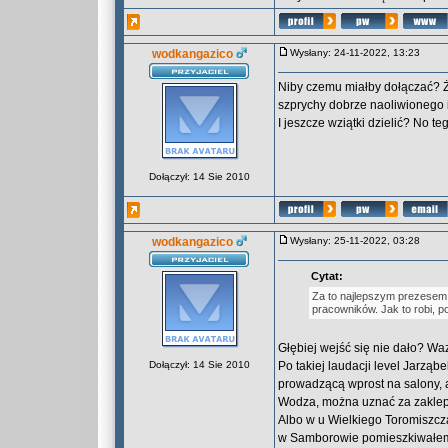
wodkangazico
Wysłany: 24-11-2022, 13:23
Niby czemu miałby dołączać? Że
szprychy dobrze naoliwionego i
I jeszcze wziątki dzielić? No t
Dołączył: 14 Sie 2010
wodkangazico
Wysłany: 25-11-2022, 03:28
Cytat:
Za to najlepszym prezesem j
pracowników. Jak to robi, p
Głębiej wejść się nie dało? Wa
Dołączył: 14 Sie 2010
Po takiej laudacji level Jarząb
prowadzącą wprost na salony, a
Wodza, można uznać za zaklepa
Albo w u Wielkiego Toromiszcza
w Samborowie pomieszkiwałe