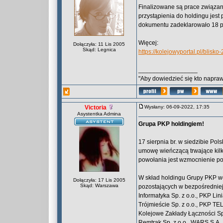
Finalizowane są prace związan
przystąpienia do holdingu jest
dokumentu zadeklarowało 18 
Więcej:
Dołączyła: 11 Lis 2005
Skąd: Legnica
https://kolejowyportal.pl/blisk
_________________
"Aby dowiedzieć się kto naprawd
Victoria
Wysłany: 06-09-2022, 17:35
Asystentka Admina
Grupa PKP holdingiem!
17 sierpnia br. w siedzibie Po
umowę wieńczącą trwające kil
powołania jest wzmocnienie pozy
W skład holdingu Grupy PKP we
Dołączyła: 17 Lis 2005
Skąd: Warszawa
pozostających w bezpośredniej 
Informatyka Sp. z o.o., PKP Li
Trójmieście Sp. z o.o., PKP TEL
Kolejowe Zakłady Łączności Sp.
Remtrak Sp. z o.o., WARS S.A