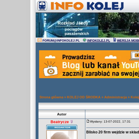
FORUM
@
INFOKOLEJ.PL
INFOKOLEJ.PL
WERSJA MOB
Strona główna
»
KOLEJ OD ŚRODKA
»
Administracja
»
Kole
Autor
Beatrycze
Wysłany: 13-07-2022, 17:31
Blisko 20 firm wejdzie w skła