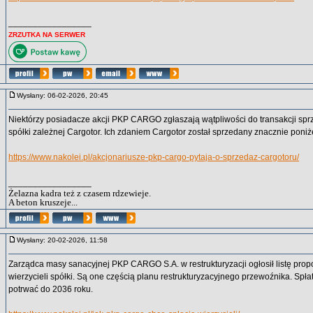
_________________
ZRZUTKA NA SERWER
Wysłany: 06-02-2026, 20:45
Niektórzy posiadacze akcji PKP CARGO zgłaszają wątpliwości do transakcji sp
spółki zależnej Cargotor. Ich zdaniem Cargotor został sprzedany znacznie poniże
https://www.nakolei.pl/akcjonariusze-pkp-cargo-pytaja-o-sprzedaz-cargotoru/
_________________
Żelazna kadra też z czasem rdzewieje.
A beton kruszeje...
Wysłany: 20-02-2026, 11:58
Zarządca masy sanacyjnej PKP CARGO S.A. w restrukturyzacji ogłosił listę prop
wierzycieli spółki. Są one częścią planu restrukturyzacyjnego przewoźnika. Sp
potrwać do 2036 roku.