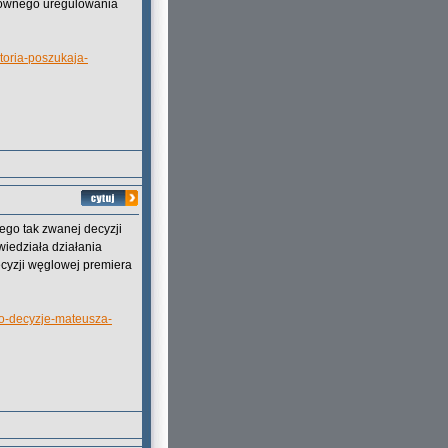
lubownego uregulowania
toria-poszukaja-
go tak zwanej decyzji
iedziała działania
cyzji węglowej premiera
i-o-decyzje-mateusza-