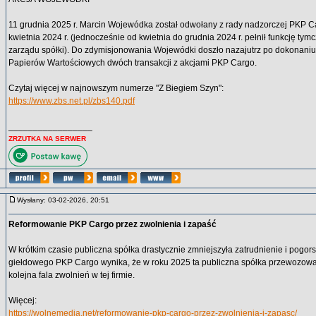
11 grudnia 2025 r. Marcin Wojewódka został odwołany z rady nadzorczej PKP Ca
kwietnia 2024 r. (jednocześnie od kwietnia do grudnia 2024 r. pełnił funkcję t
zarządu spółki). Do zdymisjonowania Wojewódki doszło nazajutrz po dokonaniu
Papierów Wartościowych dwóch transakcji z akcjami PKP Cargo.
Czytaj więcej w najnowszym numerze "Z Biegiem Szyn":
https://www.zbs.net.pl/zbs140.pdf
_________________
ZRZUTKA NA SERWER
Wysłany: 03-02-2026, 20:51
Reformowanie PKP Cargo przez zwolnienia i zapaść
W krótkim czasie publiczna spółka drastycznie zmniejszyła zatrudnienie i pogor
giełdowego PKP Cargo wynika, że w roku 2025 ta publiczna spółka przewozowa
kolejna fala zwolnień w tej firmie.
Więcej:
https://wolnemedia.net/reformowanie-pkp-cargo-przez-zwolnienia-i-zapasc/