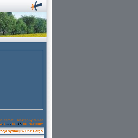
ni temat
Następny temat
::
2
,
3
... ,
86
,
87
,
88
Następny
tacja sytuacji w PKP Cargo