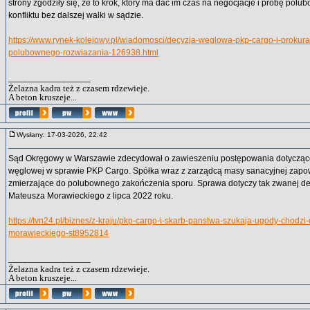
strony zgodziły się, że to krok, który ma dać im czas na negocjacje i próbę po
konfliktu bez dalszej walki w sądzie.
https://www.rynek-kolejowy.pl/wiadomosci/decyzja-weglowa-pkp-cargo-i-prokura
polubownego-rozwiazania-126938.html
_________________
Żelazna kadra też z czasem rdzewieje.
A beton kruszeje...
Wysłany: 17-03-2026, 22:42
Sąd Okręgowy w Warszawie zdecydował o zawieszeniu postępowania dotyczące
węglowej w sprawie PKP Cargo. Spółka wraz z zarządcą masy sanacyjnej zapow
zmierzające do polubownego zakończenia sporu. Sprawa dotyczy tak zwanej de
Mateusza Morawieckiego z lipca 2022 roku.
https://tvn24.pl/biznes/z-kraju/pkp-cargo-i-skarb-panstwa-szukaja-ugody-chodz
morawieckiego-st8952814
_________________
Żelazna kadra też z czasem rdzewieje.
A beton kruszeje...