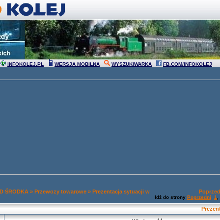
INFOKOLEJ.PL
WERSJA MOBILNA
WYSZUKIWARKA
FB.COM/INFOKOLEJ
OD ŚRODKA
»
Przewozy towarowe
»
Prezentacja sytuacji w
Poprzed
Idź do strony
Poprzedni
1
,
Prezen