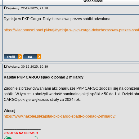
Wiadomość
Wysłany: 22-12-2025, 21:18
Dymisja w PKP Cargo. Dotychczasowa prezes spółki odwołana.
https://wiadomosci.onet.pl/kraj/dymisja-w-pkp-cargo-dotychczasowa-prezes-spo
Wysłany: 30-12-2025, 19:39
Kapitał PKP CARGO spadł o ponad 2 miliardy
Zgodnie z przewidywaniami akcjonariusze PKP CARGO zgodzili się na obniżeni
spółki. W tym celu obniżyli wartość nominalną akcji spółki z 50 do 1 zł. Dzięki o
CARGO pokryje większość straty za 2024 rok.
Więcej:
https://www.nakolei.pl/kapital-pkp-cargo-spadl-o-ponad-2-miliardy/
_________________
ZRZUTKA NA SERWER