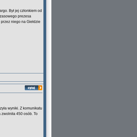
rgo. Był jej członkiem od
ymczasowego prezesa
 przez niego na Giełdzie
szyła wyniki. Z komunikatu
 zwolniła 450 osób. To