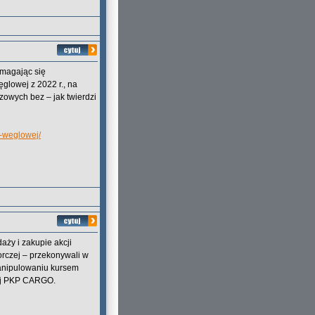
magając się
glowej z 2022 r., na
zowych bez – jak twierdzi
i-weglowej/
ży i zakupie akcji
rczej – przekonywali w
manipulowaniu kursem
żnej PKP CARGO.