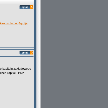
lki-odwolana/g4qmtje
e kapitału zakładowego
bniżce kapitału PKP