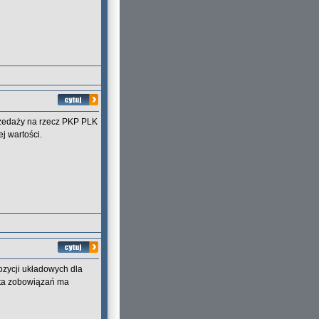
rzedaży na rzecz PKP PLK
j wartości.
ozycji układowych dla
łata zobowiązań ma