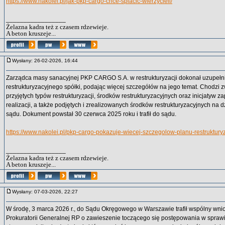
https://www.nakolei.pl/jak-pkp-cargo-chce-splacic-wierzycieli/
_________________
Żelazna kadra też z czasem rdzewieje.
A beton kruszeje...
Wysłany: 26-02-2026, 16:44
Zarządca masy sanacyjnej PKP CARGO S.A. w restrukturyzacji dokonał uzupełn
restrukturyzacyjnego spółki, podając więcej szczegółów na jego temat. Chodzi 
przyjętych typów restrukturyzacji, środków restrukturyzacyjnych oraz inicjatyw 
realizacji, a także podjętych i zrealizowanych środków restrukturyzacyjnych na 
sądu. Dokument powstał 30 czerwca 2025 roku i trafił do sądu.
https://www.nakolei.pl/pkp-cargo-pokazuje-wiecej-szczegolow-planu-restruktury
_________________
Żelazna kadra też z czasem rdzewieje.
A beton kruszeje...
Wysłany: 07-03-2026, 22:27
W środę, 3 marca 2026 r., do Sądu Okręgowego w Warszawie trafił wspólny wn
Prokuratorii Generalnej RP o zawieszenie toczącego się postępowania w sprawi