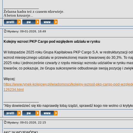
_________________
Żelazna kadra też z czasem rdzewieje.
A beton kruszeje...
Wysłany: 09-01-2026, 16:49
Kolejny wzrost PKP Cargo pod względem udziału w rynku
W listopadzie 2025 roku Grupa Kapitałowa PKP Cargo S.A. w restrukturyzacji od
wzrost miesięcznego udziału w przewiezionej masie towarowej do 30,3%. To na
2025 roku i jednocześnie czwarty z rzędu miesiąc wzrostu udziałów w rynku ma
towarów, co pokazuje, że Grupa sukcesywnie odbudowuje swoją pozycję i zwię
Więcej:
https://www.rynek-kolejowy.pl/wiadomosci/kolejny-wzrost-pkp-cargo-pod-wzgle
126234.html
_________________
"Aby dowiedzieć się kto naprawdę tobą rządzi, sprawdź kogo nie wolno ci krytyko
Wysłany: 09-01-2026, 22:15
AKCJA WOJEWÓDKI