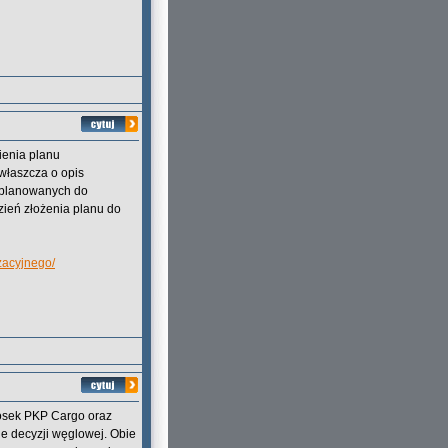
ienia planu
zwłaszcza o opis
zaplanowanych do
dzień złożenia planu do
zacyjnego/
iosek PKP Cargo oraz
e decyzji węglowej. Obie