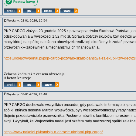
Wysłany: 02-01-2026, 16:54
PKP CARGO złożyło 23 grudnia 2025 r. pozew przeciwko Skarbowi Państwa, do
odszkodowania w wysokości 1,52 mld zł. Sprawa dotyczy skutków tzw. decyzji wę
mocy której na spółkę nałożono obowiązek realizacji określonych zadań przewo
przewoźnik – zapewnienia mechanizmu ich finansowania.
https://kolejowyportal.pl/pkp-cargo-pozwalo-skarb-panstwa-za-skutki-tzw-decyzj
_________________
Żelazna kadra też z czasem rdzewieje.
A beton kruszeje...
Wysłany: 08-01-2026, 23:40
PKP CARGO dochowało wszystkich procedur, gdy podawało informacje o sprzeda
spółki, których dokonał Marcin Wojewódka, były wiceprzewodniczący rady nadzo
Sejmie przedstawiciele przewoźnika. Posłowie mówili o konflikcie interesów i 
akcji. I wytykali, że Wojewódka nadal jest szefem rady nadzorczej spółki zale
https://www.nakolei.pl/komisja-o-obrocie-akcjami-pkp-cargo/