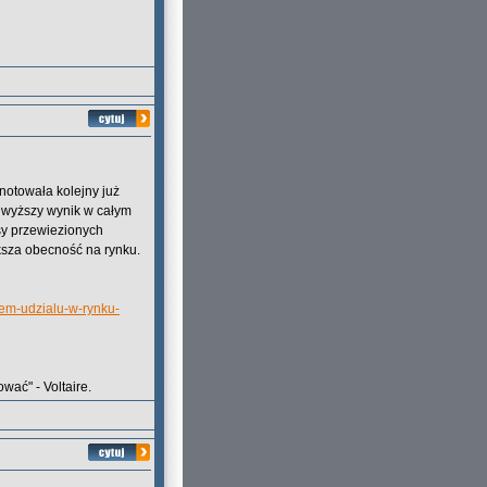
notowała kolejny już
jwyższy wynik w całym
sy przewiezionych
ksza obecność na rynku.
dem-udzialu-w-rynku-
wać" - Voltaire.