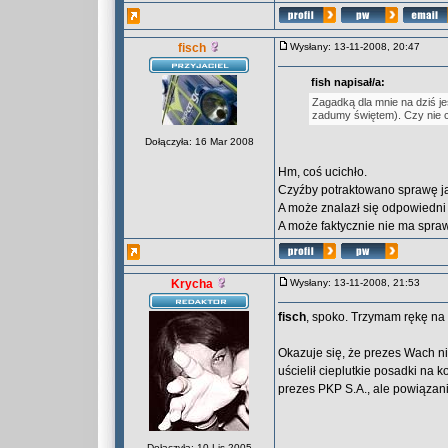
fisch
Wysłany: 13-11-2008, 20:47
fish napisał/a:
Zagadką dla mnie na dziś je
zadumy świętem). Czy nie ch
Dołączyła: 16 Mar 2008
Hm, coś ucichło.
Czyźby potraktowano sprawę j
A może znalazł się odpowiedni
A może faktycznie nie ma spra
Krycha
Wysłany: 13-11-2008, 21:53
fisch
, spoko. Trzymam rękę na 
Okazuje się, że prezes Wach ni
uścielił cieplutkie posadki na 
prezes PKP S.A., ale powiązania
Dołączyła: 10 Lis 2005