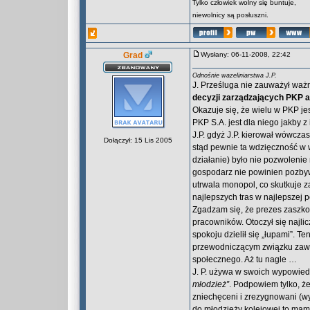
Tylko człowiek wolny się buntuje,
niewolnicy są posłuszni.
Grad
Wysłany: 06-11-2008, 22:42
Odnośnie wazeliniarstwa J.P.
J. Prześluga nie zauważył ważn
decyzji zarządzających PKP a
Okazuje się, że wielu w PKP je
PKP S.A. jest dla niego jakby 
J.P. gdyż J.P. kierował wówcz
Dołączył: 15 Lis 2005
stąd pewnie ta wdzięczność w 
działanie) było nie pozwolenie 
gospodarz nie powinien pozbyw
utrwala monopol, co skutkuje
najlepszych tras w najlepszej 
Zgadzam się, że prezes zaszko
pracowników. Otoczył się najli
spokoju dzielił się „łupami”. 
przewodniczącym związku zawod
społecznego. Aż tu nagle …
J. P. używa w swoich wypowied
młodzież”
. Podpowiem tylko, że
zniechęceni i zrezygnowani (wy
do młodzieży kolejowej to mam 