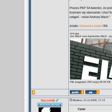
Prezes PKP SA twierdzi, że jes
trzymam się stanowisk i choć fo
ustąpić - mówi Andrzej Wach."
źródło:
Dziennik Łódzki
/ RK
el-in.jpg
Jan Wach oraz Agnieszka Wach - jego
Plik ściągnięto 206 raz(y) 69.06 KB
Naczelnik
Wysłany: 21-11-2008, 17:13
Cytat: