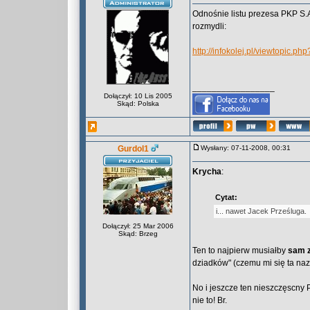
Odnośnie listu prezesa PKP S.
rozmydli:
http://infokolej.pl/viewtopic.ph
_________________
Dołączył: 10 Lis 2005
Skąd: Polska
Gurdol1
Wysłany: 07-11-2008, 00:31
Krycha
:
Cytat:
i... nawet Jacek Prześluga.
Dołączył: 25 Mar 2006
Skąd: Brzeg
Ten to najpierw musiałby
sam 
dziadków" (czemu mi się ta na
No i jeszcze ten nieszczęscny P
nie to! Br.