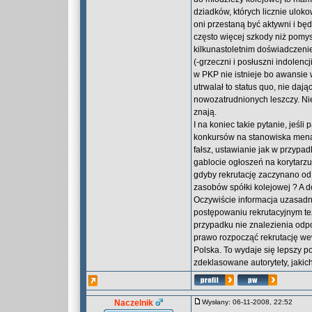
dziadków, których licznie ulo
oni przestaną być aktywni i bę
często więcej szkody niż pomysł
kilkunastoletnim doświadczenie
(-grzeczni i posłuszni indolenc
w PKP nie istnieje bo awansie
utrwalał to status quo, nie da
nowozatrudnionych leszczy. Nie
znają.
I na koniec takie pytanie, jeśl
konkursów na stanowiska menadż
fałsz, ustawianie jak w przypa
gablocie ogłoszeń na korytarzu
gdyby rekrutację zaczynano od
zasobów spółki kolejowej ? A 
Oczywiście informacja uzasad
postępowaniu rekrutacyjnym t
przypadku nie znalezienia od
prawo rozpocząć rekrutację wew
Polska. To wydaje się lepszy 
zdeklasowane autorytety, jakic
Naczelnik
Wysłany: 06-11-2008, 22:52