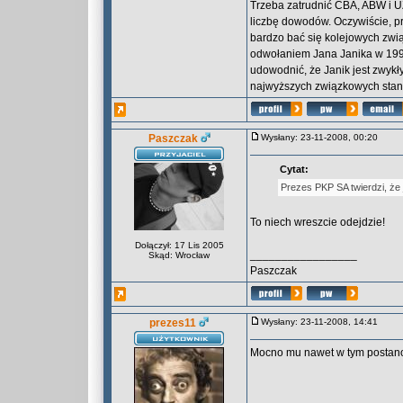
Trzeba zatrudnić CBA, ABW i UZ
liczbę dowodów. Oczywiście, p
bardzo bać się kolejowych zwią
odwołaniem Jana Janika w 199
udowodnić, że Janik jest zwykły
najwyższych związkowych stanow
Paszczak
Wysłany: 23-11-2008, 00:20
Cytat:
Prezes PKP SA twierdzi, że 
To niech wreszcie odejdzie!
Dołączył: 17 Lis 2005
_________________
Skąd: Wrocław
Paszczak
prezes11
Wysłany: 23-11-2008, 14:41
Mocno mu nawet w tym postan