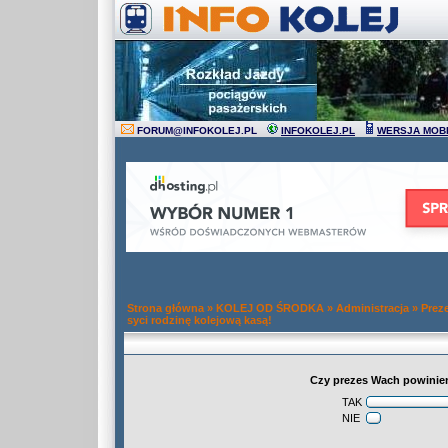
FORUM
@
INFOKOLEJ.PL
INFOKOLEJ.PL
WERSJA MOB
Strona główna
»
KOLEJ OD ŚRODKA
»
Administracja
»
Prez
syci rodzinę kolejową kasą!
Czy prezes Wach powinien
TAK
NIE