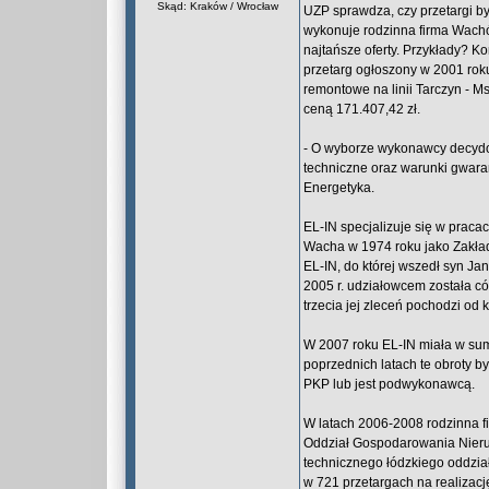
Skąd: Kraków / Wrocław
UZP sprawdza, czy przetargi b
wykonuje rodzinna firma Wachów
najtańsze oferty. Przykłady? K
przetarg ogłoszony w 2001 rok
remontowe na linii Tarczyn - M
ceną 171.407,42 zł.
- O wyborze wykonawcy decydow
techniczne oraz warunki gwaran
Energetyka.
EL-IN specjalizuje się w praca
Wacha w 1974 roku jako Zakład 
EL-IN, do której wszedł syn Ja
2005 r. udziałowcem została có
trzecia jej zleceń pochodzi od k
W 2007 roku EL-IN miała w sumi
poprzednich latach te obroty b
PKP lub jest podwykonawcą.
W latach 2006-2008 rodzinna f
Oddział Gospodarowania Nieruc
technicznego łódzkiego oddział
w 721 przetargach na realizacj