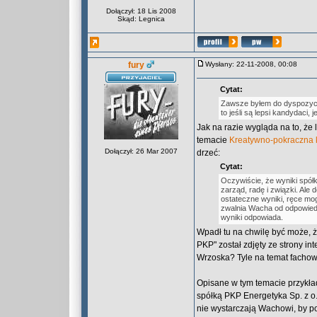
Dołączył: 18 Lis 2008
Skąd: Legnica
fury
Wysłany: 22-11-2008, 00:08
Cytat:
Zawsze byłem do dyspozycji 
to jeśli są lepsi kandydaci,
Jak na razie wygląda na to, że
temacie
Kreatywno-pokraczna
Dołączył: 26 Mar 2007
drzeć:
Cytat:
Oczywiście, że wyniki spół
zarząd, radę i związki. Ale
ostateczne wyniki, ręce mog
zwalnia Wacha od odpowiedz
wyniki odpowiada.
Wpadł tu na chwilę być może, ż
PKP" został zdjęty ze strony i
Wrzoska? Tyle na temat facho
Opisane w tym temacie przykład
spółką PKP Energetyka Sp. z o.
nie wystarczają Wachowi, by po