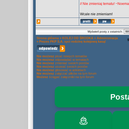
// Nie zmieniaj tematu! ~Noema
Wcale nie zmieniam!
Wyświetl posty z ostatnich:
Strona główna
»
KOLEJ OD ŚRODKA
»
Administracja
»
Prezes PKP S.A. syci rodzinę kolejową kasą!
Nie możesz
pisać nowych tematów
Nie możesz
odpowiadać w tematach
Nie możesz
zmieniać swoich postów
Nie możesz
usuwać swoich postów
Nie możesz
głosować w ankietach
Nie możesz
załączać plików na tym forum
Możesz
ściągać załączniki na tym forum
Post