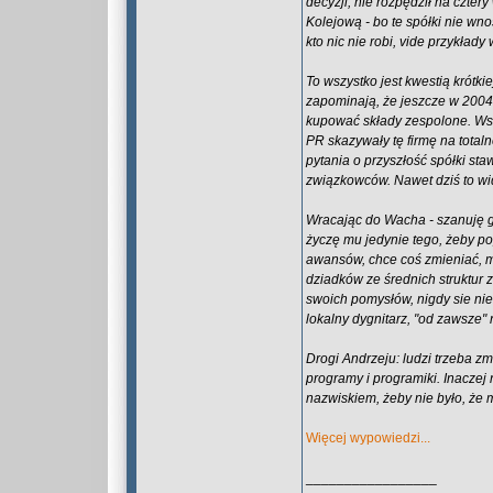
decyzji, nie rozpędził na cztery
Kolejową - bo te spółki nie wno
kto nic nie robi, vide przykła
To wszystko jest kwestią krótk
zapominają, że jeszcze w 2004 
kupować składy zespolone. Wsz
PR skazywały tę firmę na tota
pytania o przyszłość spółki sta
związkowców. Nawet dziś to wid
Wracając do Wacha - szanuję go n
życzę mu jedynie tego, żeby pop
awansów, chce coś zmieniać, ma
dziadków ze średnich struktur z
swoich pomysłów, nigdy sie nie
lokalny dygnitarz, "od zawsze" 
Drogi Andrzeju: ludzi trzeba zmi
programy i programiki. Inaczej
nazwiskiem, żeby nie było, że 
Więcej wypowiedzi...
_________________