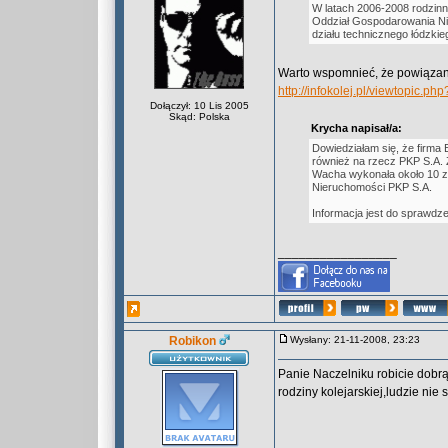
W latach 2006-2008 rodzin
Oddział Gospodarowania Nie
działu technicznego łódzkie
Warto wspomnieć, że powiązania
http://infokolej.pl/viewtopic.
Dołączył: 10 Lis 2005
Skąd: Polska
Krycha napisał/a:
Dowiedziałam się, że firma 
również na rzecz PKP S.A. Z
Wacha wykonała około 10 zle
Nieruchomości PKP S.A.
Informacja jest do sprawdz
_________________
Robikon
Wysłany: 21-11-2008, 23:23
Panie Naczelniku robicie dobrą
rodziny kolejarskiej,ludzie nie