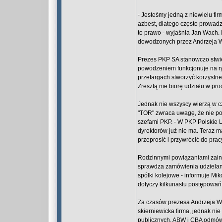
- Jesteśmy jedną z niewielu fi
azbest, dlatego często prowadz
to prawo - wyjaśnia Jan Wach.
dowodzonych przez Andrzeja Wa
Prezes PKP SA stanowczo stwie
powodzeniem funkcjonuje na ry
przetargach stworzyć korzystne
Zresztą nie biorę udziału w pr
Jednak nie wszyscy wierzą w c
"TOR" zwraca uwagę, że nie po 
szefami PKP. - W PKP Polskie L
dyrektorów już nie ma. Teraz 
przeprosić i przywrócić do pra
Rodzinnymi powiązaniami zainte
sprawdza zamówienia udzielan
spółki kolejowe - informuje Mik
dotyczy kilkunastu postępowań
Za czasów prezesa Andrzeja Wa
skierniewicka firma, jednak n
publicznych. ABW i CBA odmówi