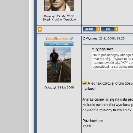
Dołączył: 27 Maj 2008
Skąd: Kraków / Wrocław
YossiBushida
Wysłany: 23-11-2008, 18:25
fury napisał/a:
No to posłuchajmy obcego cz
szat drzeć [...] Wpadł tu n
rachunkowość a'la PKP" zost
odpowiedzi na sprostowani
A jednak czytuję forum dosy
Dołączył: 18 Lis 2008
dyskusji...
A teraz ciśnie mi się na usta 
zmienić ewentualna wymiana pr
dokładnie miałoby to zmienić?
Pozdrawiam
Yossi