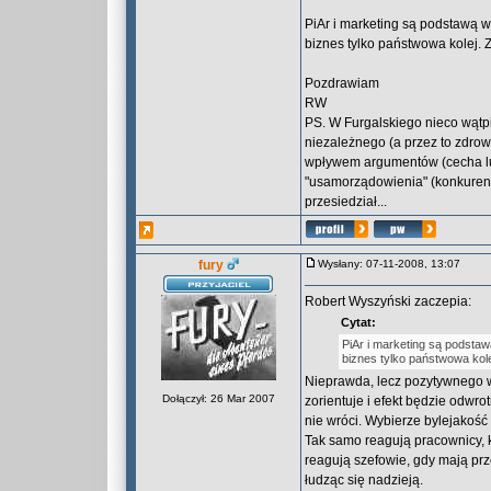
PiAr i marketing są podstawą w
biznes tylko państwowa kolej. Zn
Pozdrawiam
RW
PS. W Furgalskiego nieco wątp
niezależnego (a przez to zdrow
wpływem argumentów (cecha lu
"usamorządowienia" (konkurencj
przesiedział...
fury
Wysłany: 07-11-2008, 13:07
Robert Wyszyński zaczepia:
Cytat:
PiAr i marketing są podsta
biznes tylko państwowa kolej
Nieprawda, lecz pozytywnego w
Dołączył: 26 Mar 2007
zorientuje i efekt będzie odwro
nie wróci. Wybierze bylejakość
Tak samo reagują pracownicy, kt
reagują szefowie, gdy mają prz
łudząc się nadzieją.