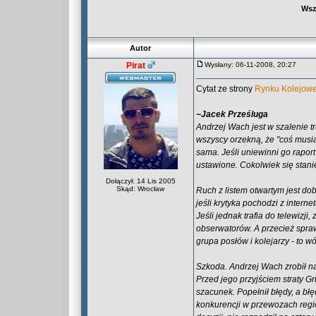
Wsz
Autor
Pirat
Wysłany: 06-11-2008, 20:27
Cytat ze strony
Rynku Kolejow
~Jacek Prześluga
Andrzej Wach jest w szalenie tru
wszyscy orzekną, że "coś musiał
sama. Jeśli uniewinni go rapor
ustawione. Cokolwiek się stanie
Dołączył: 14 Lis 2005
Skąd: Wrocław
Ruch z listem otwartym jest do
jeśli krytyka pochodzi z intern
Jeśli jednak trafia do telewizji
obserwatorów. A przecież spra
grupa posłów i kolejarzy - to w
Szkoda. Andrzej Wach zrobił na 
Przed jego przyjściem straty Gr
szacunek. Popełnił błędy, a b
konkurencji w przewozach regio