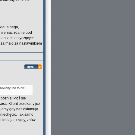
osowany, bo to nie
widualnego,
 zmieniać zdanie pod
iuansach dotyczących
i za mało za nastawnikiem
sowany, bo to nie
później ktoś się
kość. Klient oszukany już
rujemy gdy nas okłamują.
 zniechęcić. Tak samo
zmieniając rządy, znów