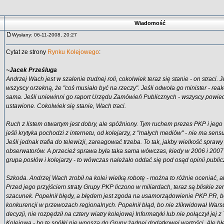
Wiadomość
Wysłany: 06-11-2008, 20:27
Cytat ze strony
Rynku Kolejowego
:
~Jacek Prześluga
Andrzej Wach jest w szalenie trudnej roli, cokolwiek teraz się stanie - on straci. J
wszyscy orzekną, że "coś musiało być na rzeczy". Jeśli odwoła go minister - reak
sama. Jeśli uniewinni go raport Urzędu Zamówień Publicznych - wszyscy powiedz
ustawione. Cokolwiek się stanie, Wach traci.
Ruch z listem otwartym jest dobry, ale spóźniony. Tym ruchem prezes PKP i jego
jeśli krytyka pochodzi z internetu, od kolejarzy, z "małych mediów" - nie ma sens
Jeśli jednak trafia do telewizji, zareagować trzeba. To tak, jakby wielkość sprawy
obserwatorów. A przecież sprawa była taka sama wówczas, kiedy w 2006 i 2007 
grupa posłów i kolejarzy - to wówczas należało oddać się pod osąd opinii public
Szkoda. Andrzej Wach zrobił na kolei wielką robotę - można to różnie oceniać, al
Przed jego przyjściem straty Grupy PKP liczono w miliardach, teraz są bliskie zer
szacunek. Popełnił błędy, a błędem jest zgoda na usamorządowienie PKP PR, b
konkurencji w przewozach regionalnych. Popełnił błąd, bo nie zlikwidował Warsu
decyzji, nie rozpędził na cztery wiatry kolejowej Informatyki lub nie połączył jej
Kolejową - bo te spółki nie wnoszą do Grupy żadnej dodatkowej wartości. Ale błę