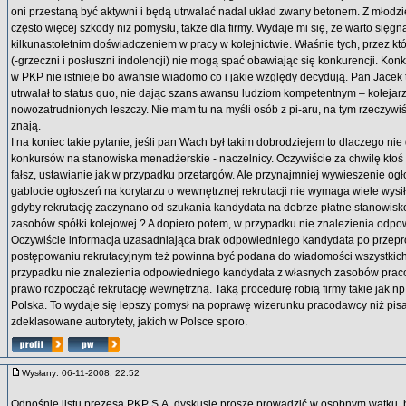
oni przestaną być aktywni i będą utrwalać nadal układ zwany betonem. Z młodzi
często więcej szkody niż pomysłu, także dla firmy. Wydaje mi się, że warto sięgną
kilkunastoletnim doświadczeniem w pracy w kolejnictwie. Właśnie tych, przez kt
(-grzeczni i posłuszni indolencji) nie mogą spać obawiając się konkurencji. Konk
w PKP nie istnieje bo awansie wiadomo co i jakie względy decydują. Pan Jacek
utrwalał to status quo, nie dając szans awansu ludziom kompetentnym – kolejar
nowozatrudnionych leszczy. Nie mam tu na myśli osób z pi-aru, na tym rzeczywiś
znają.
I na koniec takie pytanie, jeśli pan Wach był takim dobrodziejem to dlaczego ni
konkursów na stanowiska menadżerskie - naczelnicy. Oczywiście za chwilę ktoś do
fałsz, ustawianie jak w przypadku przetargów. Ale przynajmniej wywieszenie og
gablocie ogłoszeń na korytarzu o wewnętrznej rekrutacji nie wymaga wiele wysiłk
gdyby rekrutację zaczynano od szukania kandydata na dobrze płatne stanowisk
zasobów spółki kolejowej ? A dopiero potem, w przypadku nie znalezienia odpo
Oczywiście informacja uzasadniająca brak odpowiedniego kandydata po prze
postępowaniu rekrutacyjnym też powinna być podana do wiadomości wszystkic
przypadku nie znalezienia odpowiedniego kandydata z własnych zasobów prac
prawo rozpocząć rekrutację wewnętrzną. Taką procedurę robią firmy takie jak n
Polska. To wydaje się lepszy pomysł na poprawę wizerunku pracodawcy niż pisa
zdeklasowane autorytety, jakich w Polsce sporo.
Wysłany: 06-11-2008, 22:52
Odnośnie listu prezesa PKP S.A. dyskusję proszę prowadzić w osobnym wątku, 