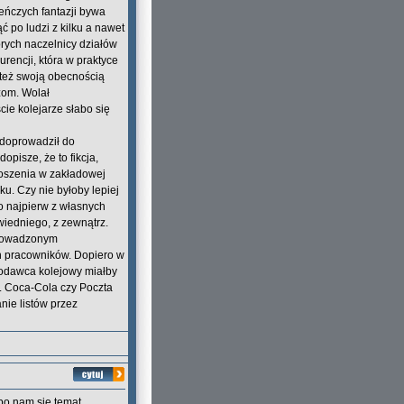
eńczych fantazji bywa
ć po ludzi z kilku a nawet
órych naczelnicy działów
urencji, która w praktyce
 też swoją obecnością
zom. Wolał
cie kolejarze słabo się
e doprowadził do
pisze, że to fikcja,
łoszenia w zakładowej
u. Czy nie byłoby lepiej
o najpierw z własnych
wiedniego, z zewnątrz.
prowadzonym
h pracowników. Dopiero w
odawca kolejowy miałby
p. Coca-Cola czy Poczta
nie listów przez
bo nam się temat