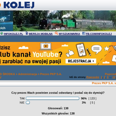
INFOKOLEJ.PL
WERSJA MOBILNA
WYSZUKIWARKA
FB.COM/INFOKOLEJ
OD ŚRODKA
»
Administracja
»
Prezes PKP S.A.
Poprzed
ą!
Idź do strony
Poprzedni
1
,
2
,
3
...
10
Prezes PKP S.A. s
Czy prezes Wach powinien zostać odwołany / podać się do dymisji?
TAK
96%
[ 133 ]
NIE
3%
[ 5 ]
Głosowań: 138
Wszystkich głosów: 138