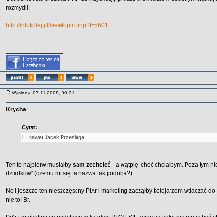
rozmydli:
http://infokolej.pl/viewtopic.php?t=5601
_________________
Wysłany: 07-11-2008, 00:31
Krycha
:
Cytat:
i... nawet Jacek Prześluga.
Ten to najpierw musiałby
sam zechcieć
- a wątpię, choć chciałbym. Poza tym n
dziadków" (czemu mi się ta nazwa tak podoba?)
No i jeszcze ten nieszczęscny PiAr i marketing zacząłby kolejarzom wtłaczać do łb
nie to! Br.