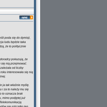
eśli poda się do dymisji,
cja ludu będzie taka
ą, że to politycznie
 doradcy pokazują, że
u się nią przejmować.
 zależała od liczby
roku interesowała się nią
znej.
e ja tak właśnie myślę.
u i za to należy mu się
o to oznacza brak
, mimo podjętej już
 z Telekomunikacją
dów nie robi tylko ten,