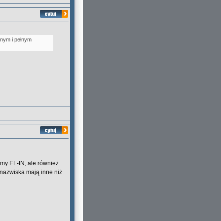
tnym i pełnym
rmy EL-IN, ale również
e nazwiska mają inne niż