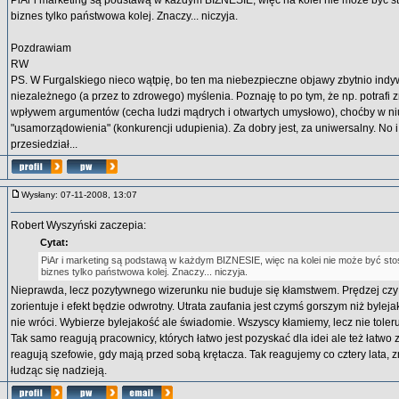
PiAr i marketing są podstawą w każdym BIZNESIE, więc na kolei nie może być st
biznes tylko państwowa kolej. Znaczy... niczyja.
Pozdrawiam
RW
PS. W Furgalskiego nieco wątpię, bo ten ma niebezpieczne objawy zbytnio indy
niezależnego (a przez to zdrowego) myślenia. Poznaję to po tym, że np. potrafi
wpływem argumentów (cecha ludzi mądrych i otwartych umysłowo), choćby w n
"usamorządowienia" (konkurencji udupienia). Za dobry jest, za uniwersalny. No 
przesiedział...
Wysłany: 07-11-2008, 13:07
Robert Wyszyński zaczepia:
Cytat:
PiAr i marketing są podstawą w każdym BIZNESIE, więc na kolei nie może być sto
biznes tylko państwowa kolej. Znaczy... niczyja.
Nieprawda, lecz pozytywnego wizerunku nie buduje się kłamstwem. Prędzej czy 
zorientuje i efekt będzie odwrotny. Utrata zaufania jest czymś gorszym niż byleja
nie wróci. Wybierze bylejakość ale świadomie. Wszyscy kłamiemy, lecz nie tole
Tak samo reagują pracownicy, których łatwo jest pozyskać dla idei ale też łatwo
reagują szefowie, gdy mają przed sobą krętacza. Tak reagujemy co cztery lata, 
łudząc się nadzieją.