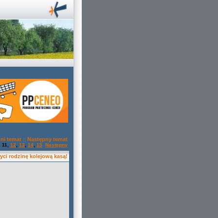
ni temat
Następny temat
::
,
11
,
12
,
13
,
14
,
15
Następny
yci rodzinę kolejową kasą!