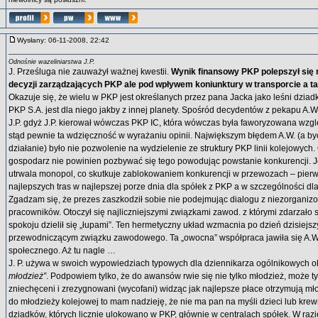
Wysłany: 06-11-2008, 22:42
Odnośnie wazeliniarstwa J.P.
J. Prześluga nie zauważył ważnej kwestii.
Wynik finansowy PKP polepszył się 
decyzji zarządzających PKP ale pod wpływem koniunktury w transporcie a tak
Okazuje się, że wielu w PKP jest określanych przez pana Jacka jako leśni dziad
PKP S.A. jest dla niego jakby z innej planety. Spośród decydentów z pekapu A.
J.P. gdyż J.P. kierował wówczas PKP IC, która wówczas była faworyzowana wzg
stąd pewnie ta wdzięczność w wyrażaniu opinii. Największym błędem A.W. (a b
działanie) było nie pozwolenie na wydzielenie ze struktury PKP linii kolejowych.
gospodarz nie powinien pozbywać się tego powodując powstanie konkurencji. J
utrwala monopol, co skutkuje zablokowaniem konkurencji w przewozach – pie
najlepszych tras w najlepszej porze dnia dla spółek z PKP a w szczególności dl
Zgadzam się, że prezes zaszkodził sobie nie podejmując dialogu z niezorgani
pracowników. Otoczył się najliczniejszymi związkami zawod. z którymi zdarzało s
spokoju dzielił się „łupami”. Ten hermetyczny układ wzmacnia po dzień dzisiejsz
przewodniczącym związku zawodowego. Ta „owocna” współpraca jawiła się A.W.
społecznego. Aż tu nagle …
J. P. używa w swoich wypowiedziach typowych dla dziennikarza ogólnikowych o
młodzież”
. Podpowiem tylko, że do awansów rwie się nie tylko młodzież, może tylk
zniechęceni i zrezygnowani (wycofani) widząc jak najlepsze płace otrzymują mł
do młodzieży kolejowej to mam nadzieję, że nie ma pan na myśli dzieci lub krew
dziadków, których licznie ulokowano w PKP, głównie w centralach spółek. W r