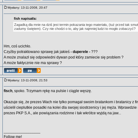
Wysłany: 13-11-2008, 20:47
fish napisał/a:
Zagadką dla mnie na dziś jest termin pokazania tego materiału, (tuż przed tak smu
zadumy świętem). Czy nie chodzi o to, aby jak najmniej ludzi to mogło zobaczyć?
Hm, coś ucichło.
Czyźby potraktowano sprawę jak jakieś
- duperele -
???
A może znalazł się odpowiedni dywan pod który zamiecie się problem ?
A może faktycznie nie ma sprawy ?
Wysłany: 13-11-2008, 21:53
fisch
, spoko. Trzymam rękę na pulsie i ciągle węszę.
Okazuje się, że prezes Wach nie tylko pomagał swoim bratankom i bratanicy z fi
uścielił cieplutkie posadki na kolei dla swojej siostrzenicy i jej męża. Wprawdzi
prezes PKP S.A., ale powiązania rodzinne i tak wkrótce wyjdą na jaw...
_________________
Follow me!