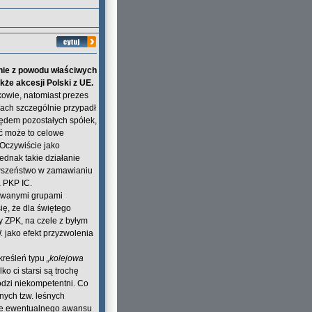
nie z powodu właściwych
że akcesji Polski z UE.
kowie, natomiast prezes
Wach szczególnie przypadł
lędem pozostałych spółek,
yć może to celowe
 Oczywiście jako
ednak takie działanie
rwszeństwo w zamawianiu
a PKP IC.
zowanymi grupami
ię, że dla świętego
y ZPK, na czele z byłym
 jako efekt przyzwolenia
kreśleń typu
„kolejowa
o ci starsi są trochę
odzi niekompetentni. Co
nych tzw. leśnych
azie ewentualnego awansu