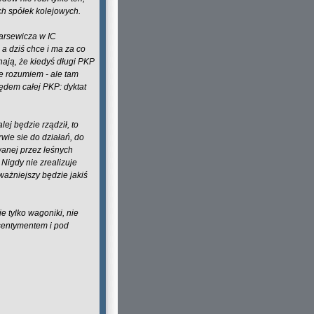
ch spółek kolejowych.
Warsewicza w IC
 a dziś chce i ma za co
ają, że kiedyś długi PKP
e rozumiem - ale tam
błędem całej PKP: dyktat
lej będzie rządził, to
rwie sie do działań, do
wanej przez leśnych
 Nigdy nie zrealizuje
ważniejszy będzie jakiś
ie tylko wagoniki, nie
 sentymentem i pod