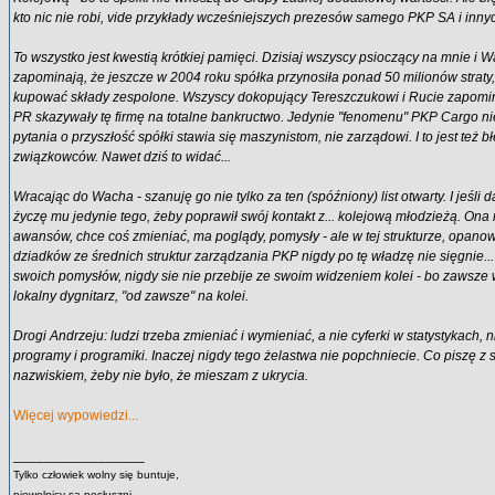
kto nic nie robi, vide przykłady wcześniejszych prezesów samego PKP SA i inny
To wszystko jest kwestią krótkiej pamięci. Dzisiaj wszyscy psioczący na mnie i 
zapominają, że jeszcze w 2004 roku spółka przynosiła ponad 50 milionów straty,
kupować składy zespolone. Wszyscy dokopujący Tereszczukowi i Rucie zapomin
PR skazywały tę firmę na totalne bankructwo. Jedynie "fenomenu" PKP Cargo ni
pytania o przyszłość spółki stawia się maszynistom, nie zarządowi. I to jest też 
związkowców. Nawet dziś to widać...
Wracając do Wacha - szanuję go nie tylko za ten (spóźniony) list otwarty. I jeśli da
życzę mu jedynie tego, żeby poprawił swój kontakt z... kolejową młodzieżą. Ona 
awansów, chce coś zmieniać, ma poglądy, pomysły - ale w tej strukturze, opano
dziadków ze średnich struktur zarządzania PKP nigdy po tę władzę nie sięgnie...
swoich pomysłów, nigdy sie nie przebije ze swoim widzeniem kolei - bo zawsze 
lokalny dygnitarz, "od zawsze" na kolei.
Drogi Andrzeju: ludzi trzeba zmieniać i wymieniać, a nie cyferki w statystykach, n
programy i programiki. Inaczej nigdy tego żelastwa nie popchniecie. Co piszę z
nazwiskiem, żeby nie było, że mieszam z ukrycia.
Więcej wypowiedzi...
_________________
Tylko człowiek wolny się buntuje,
niewolnicy są posłuszni.