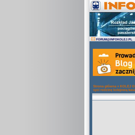
FORUM
@
INFOKOLEJ.PL
Strona główna
»
KOLEJ 
syci rodzinę kolejową kas