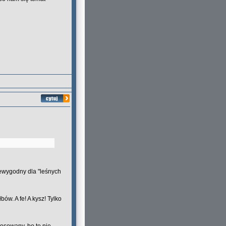
iewygodny dla "leśnych
ów. A fe! A kysz! Tylko