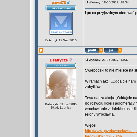
pawel78
Wysłany: 18-06-2017, 18:34
I po co przyjezdnym oferować 
Dołączył: 12 Wrz 2015
Beatrycze
Wysłany: 21-07-2017, 13:37
Świebodzki to nie miejsce na s
W ramach akcji „Oddajcie nam
zabytków.
Trwa nasza akcja: „Oddajcie n
do rozwoju kolei i aglomeracyj
Dołączyła: 11 Lis 2005
Skąd: Legnica
wrocławianie z dalekich osiedl
rejony Wrocławia.
Więcej:
http://www.gazetawroclawska.p
targowisko,12287024/