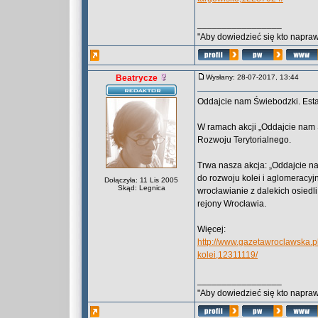
_________________
"Aby dowiedzieć się kto naprawd
Beatrycze
Wysłany: 28-07-2017, 13:44
Oddajcie nam Świebodzki. Esta
W ramach akcji „Oddajcie nam 
Rozwoju Terytorialnego.
Trwa nasza akcja: „Oddajcie n
do rozwoju kolei i aglomeracyj
Dołączyła: 11 Lis 2005
Skąd: Legnica
wrocławianie z dalekich osiedl
rejony Wrocławia.
Więcej:
http://www.gazetawroclawska.p
kolei,12311119/
_________________
"Aby dowiedzieć się kto naprawd