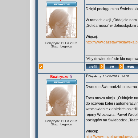
Dzięki pociągom na Świebodzki
W ramach akcji „Oddajcie nam
„Solidarności” w dolnośląskim 
Więcej:
http://www.gazetawroclawska.p
Dołączyła: 11 Lis 2005
Skąd: Legnica
_________________
"Aby dowiedzieć się kto naprawd
Beatrycze
Wysłany: 16-08-2017, 14:31
Dworzec Świebodzki to czarna 
Trwa nasza akcja: „Oddajcie n
do rozwoju kolei i aglomeracyj
wrocławianie z dalekich osiedl
rejony Wrocławia. Paweł Wrób
pociągów na Świebodzki, Teatr
Dołączyła: 11 Lis 2005
Skąd: Legnica
Więcej:
http://www.gazetawroclawska.p