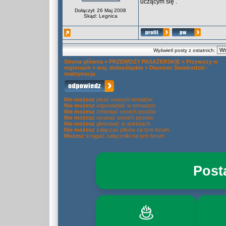
uczącym się .
Dołączył: 26 Maj 2008
Skąd: Legnica
Wyświetl posty z ostatnich:
Strona główna
»
PRZEWOZY PASAŻERSKIE
»
Przewozy w
regionach
»
woj. dolnośląskie
»
Dworzec Świebodzki -
reaktywacja
Nie możesz
pisać nowych tematów
Nie możesz
odpowiadać w tematach
Nie możesz
zmieniać swoich postów
Nie możesz
usuwać swoich postów
Nie możesz
głosować w ankietach
Nie możesz
załączać plików na tym forum
Możesz
ściągać załączniki na tym forum
Post