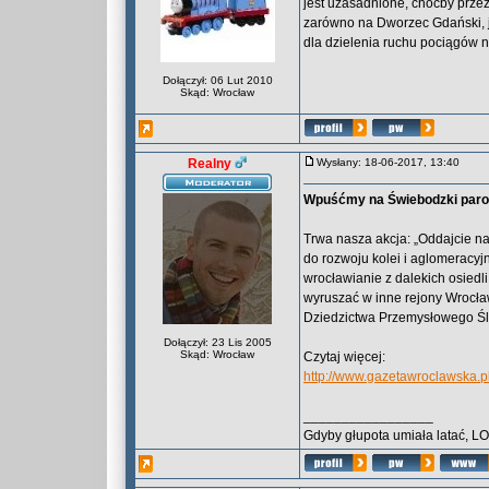
jest uzasadnione, choćby prze
zarówno na Dworzec Gdański, j
dla dzielenia ruchu pociągów 
Dołączył: 06 Lut 2010
Skąd: Wrocław
Realny
Wysłany: 18-06-2017, 13:40
Wpuśćmy na Świebodzki par
Trwa nasza akcja: „Oddajcie n
do rozwoju kolei i aglomeracyj
wrocławianie z dalekich osiedl
wyruszać w inne rejony Wrocł
Dziedzictwa Przemysłowego Śl
Dołączył: 23 Lis 2005
Skąd: Wrocław
Czytaj więcej:
http://www.gazetawroclawska.
_________________
Gdyby głupota umiała latać, L