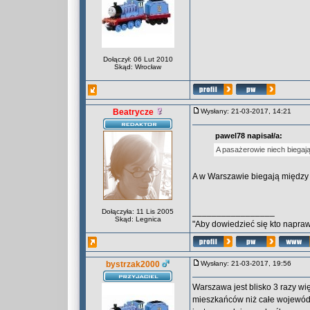
Dołączył: 06 Lut 2010
Skąd: Wrocław
Beatrycze
Wysłany: 21-03-2017, 14:21
pawel78 napisał/a:
A pasażerowie niech biegaj
A w Warszawie biegają międz
_________________
Dołączyła: 11 Lis 2005
Skąd: Legnica
"Aby dowiedzieć się kto naprawd
bystrzak2000
Wysłany: 21-03-2017, 19:56
Warszawa jest blisko 3 razy w
mieszkańców niż całe wojewódz