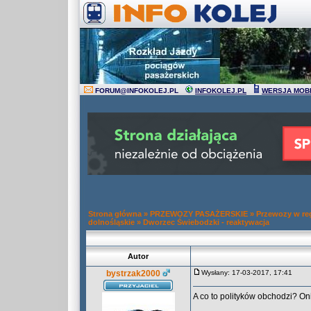
FORUM
@
INFOKOLEJ.PL
INFOKOLEJ.PL
WERSJA MOB
Strona główna
»
PRZEWOZY PASAŻERSKIE
»
Przewozy w re
dolnośląskie
»
Dworzec Świebodzki - reaktywacja
Autor
bystrzak2000
Wysłany: 17-03-2017, 17:41
A co to polityków obchodzi? Oni