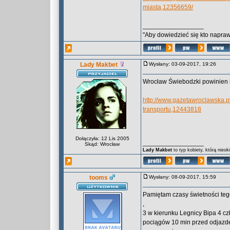
miasta,12356659/
_________________
"Aby dowiedzieć się kto naprawd
Lady Makbet
Wysłany: 03-09-2017, 19:26
Wrocław Świebodzki powinien 
http://www.gazetawroclawska.
transportu,12443818
Dołączyła: 12 Lis 2005
_________________
Skąd: Wrocław
Lady Makbet
to typ kobiety, którą nieo
tooms
Wysłany: 08-09-2017, 15:59
Pamiętam czasy świetności teg
,
3 w kierunku Legnicy Bipa 4 czł
pociągów 10 min przed odjazde