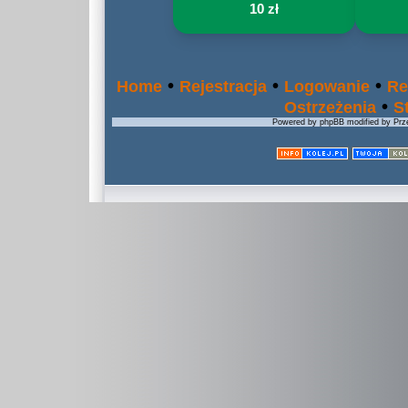
10 zł
•
•
•
Home
Rejestracja
Logowanie
Re
•
Ostrzeżenia
S
Powered by phpBB modified by Prze