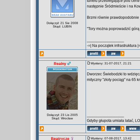
tunelu przebiegające pod centr
następnie Śródmieście i na Kow
Brzmi równie prawdopodobnie 
Dołączył: 21 Sie 2008
Skąd: LUBIN
"Tory można poprowadzić górą 
_________________
-=| Na początek infrastruktura |
Realny
Wysłany: 31-07-2017, 21:21
Dworzec Świebodzki to wdzięc
mityczny "złoty pociąg" na 65 k
_________________
Dołączył: 23 Lis 2005
Skąd: Wrocław
Gdyby głupota umiała latać, L
Beatrycze
Wysłany: 07-08-2017, 13:42