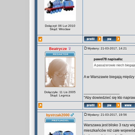
Dołączył: 06 Lut 2010
Skąd: Wrocław
Beatrycze
Wysłany: 21-03-2017, 14:21
pawel78 napisał/a:
A pasażerowie niech biegaj
A w Warszawie biegają międz
_________________
Dołączyła: 11 Lis 2005
Skąd: Legnica
"Aby dowiedzieć się kto naprawd
bystrzak2000
Wysłany: 21-03-2017, 19:56
Warszawa jest blisko 3 razy w
mieszkańców niż całe wojewódz