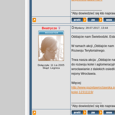
_________________
"Aby dowiedzieć się kto naprawd
Beatrycze
Wysłany: 28-07-2017, 13:44
Oddajcie nam Świebodzki. Esta
W ramach akcji „Oddajcie nam 
Rozwoju Terytorialnego.
Trwa nasza akcja: „Oddajcie n
do rozwoju kolei i aglomeracyj
Dołączyła: 11 Lis 2005
Skąd: Legnica
wrocławianie z dalekich osiedl
rejony Wrocławia.
Więcej:
http://www.gazetawroclawska.p
kolei,12311119/
_________________
"Aby dowiedzieć się kto naprawd