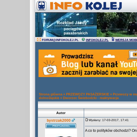
FORUM
@
INFOKOLEJ.PL
INFOKOLEJ.PL
WERSJA MOB
Strona główna
»
PRZEWOZY PASAŻERSKIE
»
Przewozy w re
dolnośląskie
»
Dworzec Świebodzki - reaktywacja
Autor
bystrzak2000
Wysłany: 17-03-2017, 17:41
A co to polityków obchodzi? Oni