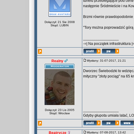
tunelu przebiegające pod centr
następnie Śródmieście i na Kow
Brzmi równie prawdopodobnie 
Dołączył: 21 Sie 2008
Skąd: LUBIN
"Tory można poprowadzić górą 
_________________
-=| Na początek infrastruktura |
Realny
Wysłany: 31-07-2017, 21:21
Dworzec Świebodzki to wdzięc
mityczny "złoty pociąg" na 65 k
_________________
Dołączył: 23 Lis 2005
Skąd: Wrocław
Gdyby głupota umiała latać, L
Beatrycze
Wysłany: 07-08-2017, 13:42