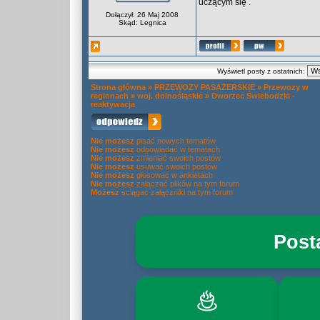
uczącym się .
Dołączył: 26 Maj 2008
Skąd: Legnica
Wyświetl posty z ostatnich:
Strona główna
»
PRZEWOZY PASAŻERSKIE
»
Przewozy w
regionach
»
woj. dolnośląskie
»
Dworzec Świebodzki -
reaktywacja
Nie możesz
pisać nowych tematów
Nie możesz
odpowiadać w tematach
Nie możesz
zmieniać swoich postów
Nie możesz
usuwać swoich postów
Nie możesz
głosować w ankietach
Nie możesz
załączać plików na tym forum
Możesz
ściągać załączniki na tym forum
Post