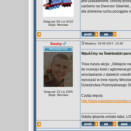
jest uzasadnione, choćby prze
zarówno na Dworzec Gdański, j
dla dzielenia ruchu pociągów 
Dołączył: 06 Lut 2010
Skąd: Wrocław
Realny
Wysłany: 18-06-2017, 13:40
Wpuśćmy na Świebodzki par
Trwa nasza akcja: „Oddajcie n
do rozwoju kolei i aglomeracyj
wrocławianie z dalekich osiedl
wyruszać w inne rejony Wrocł
Dziedzictwa Przemysłowego Śl
Dołączył: 23 Lis 2005
Skąd: Wrocław
Czytaj więcej:
http://www.gazetawroclawska.
_________________
Gdyby głupota umiała latać, L