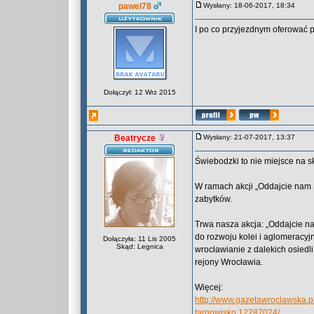
pawel78
Wysłany: 18-06-2017, 18:34
I po co przyjezdnym oferować 
Dołączył: 12 Wrz 2015
Beatrycze
Wysłany: 21-07-2017, 13:37
Świebodzki to nie miejsce na s
W ramach akcji „Oddajcie nam
zabytków.
Trwa nasza akcja: „Oddajcie n
do rozwoju kolei i aglomeracyj
Dołączyła: 11 Lis 2005
Skąd: Legnica
wrocławianie z dalekich osiedl
rejony Wrocławia.
Więcej:
http://www.gazetawroclawska.p
targowisko,12287024/