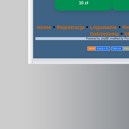
10 zł
•
•
•
Home
Rejestracja
Logowanie
Re
•
Ostrzeżenia
S
Powered by phpBB modified by Prze