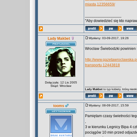
miasta,12356659/
_________________
"Aby dowiedzieć się kto naprawd
Lady Makbet
Wysłany: 03-09-2017, 19:26
Wrocław Świebodzki powinien 
http://www.gazetawroclawska.
transportu,12443818
Dołączyła: 12 Lis 2005
_________________
Skąd: Wrocław
Lady Makbet
to typ kobiety, którą nieo
tooms
Wysłany: 08-09-2017, 15:59
Pamiętam czasy świetności teg
,
3 w kierunku Legnicy Bipa 4 czł
pociągów 10 min przed odjazde