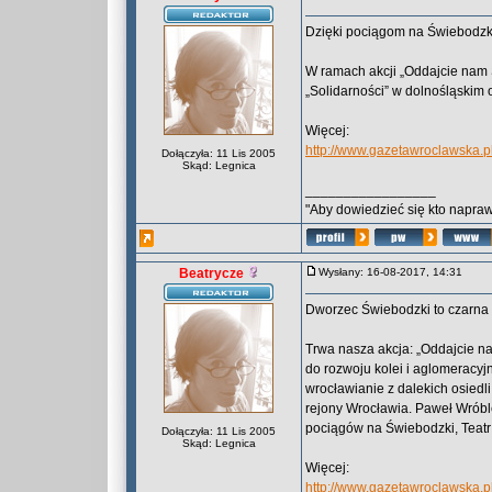
Dzięki pociągom na Świebodzki
W ramach akcji „Oddajcie nam
„Solidarności” w dolnośląskim 
Więcej:
http://www.gazetawroclawska.p
Dołączyła: 11 Lis 2005
Skąd: Legnica
_________________
"Aby dowiedzieć się kto naprawd
Beatrycze
Wysłany: 16-08-2017, 14:31
Dworzec Świebodzki to czarna 
Trwa nasza akcja: „Oddajcie n
do rozwoju kolei i aglomeracyj
wrocławianie z dalekich osiedl
rejony Wrocławia. Paweł Wrób
pociągów na Świebodzki, Teatr
Dołączyła: 11 Lis 2005
Skąd: Legnica
Więcej:
http://www.gazetawroclawska.p