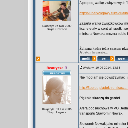
A propos, walkę związkowych "
http://kurierkolejowy.eu/aktu
Zażarta walka związkowców musi
Dołączył: 05 Mar 2007
liczne etaty w centrali spółki: 
Skąd: Szczecin
ministra Nowaka można sobie t
_________________
Żelazna kadra też z czasem rdz
A beton kruszeje...
Beatrycze
Wysłany: 16-06-2014, 13:33
Nie mogłam się powstrzymać i p
http://3obieg.pl/pieknie-skacza
Pięknie skaczą do gardeł
Afera podsłuchowa w PO. Jedną 
Dołączyła: 11 Lis 2005
Skąd: Legnica
transportu Sławomir Nowak.
Sławomir Nowak jako minister t