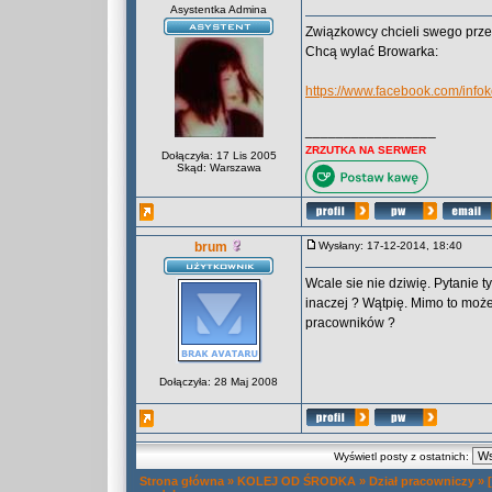
Asystentka Admina
Związkowcy chcieli swego przed
Chcą wylać Browarka:
https://www.facebook.com/inf
_________________
ZRZUTKA NA SERWER
Dołączyła: 17 Lis 2005
Skąd: Warszawa
brum
Wysłany: 17-12-2014, 18:40
Wcale sie nie dziwię. Pytanie 
inaczej ? Wątpię. Mimo to moż
pracowników ?
Dołączyła: 28 Maj 2008
Wyświetl posty z ostatnich:
Strona główna
»
KOLEJ OD ŚRODKA
»
Dział pracowniczy
»