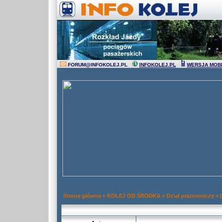
FORUM
@
INFOKOLEJ.PL
INFOKOLEJ.PL
WERSJA MOB
Strona główna
»
KOLEJ OD ŚRODKA
»
Dział pracowniczy
»