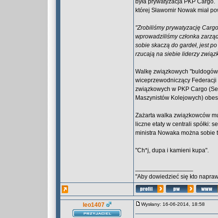
była prywatyzacja PKP Cargo. 
której Sławomir Nowak miał po
"Zrobiliśmy prywatyzację Cargo.
wprowadziliśmy członka zarządu
sobie skaczą do gardeł, jest po 
rzucają na siebie liderzy związ
Walkę związkowych "buldogów"
wiceprzewodniczący Federacji 
związkowych w PKP Cargo (Sek
Maszynistów Kolejowych) obes
Zażarta walka związkowców musi
liczne etaty w centrali spółki: 
ministra Nowaka można sobie ty
"Ch*j, dupa i kamieni kupa".
_________________
"Aby dowiedzieć się kto naprawd
leo1407
Wysłany: 16-06-2014, 18:58