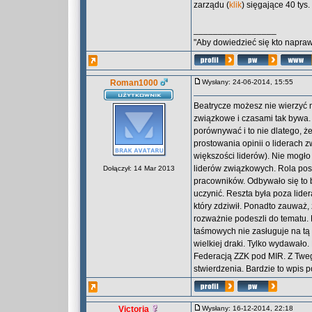
zarządu (
klik
) sięgające 40 tys
_________________
"Aby dowiedzieć się kto naprawd
Roman1000
Wysłany: 24-06-2014, 15:55
Beatrycze możesz nie wierzyć
związkowe i czasami tak bywa
porównywać i to nie dlatego, ż
prostowania opinii o liderach
większości liderów). Nie mogło
liderów związkowych. Rola po
Dołączył: 14 Mar 2013
pracowników. Odbywało się to 
uczynić. Reszta była poza lide
który zdziwił. Ponadto zauważ
rozważnie podeszli do tematu. 
taśmowych nie zasługuje na tą
wielkiej draki. Tylko wydawało.
Federacją ZZK pod MIR. Z Twego
stwierdzenia. Bardzie to wpis 
Victoria
Wysłany: 16-12-2014, 22:18