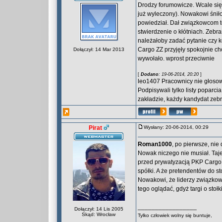
Drodzy forumowicze. Wcale się n
już wyleczony). Nowakowi śniło 
powiedział. Dał związkowcom to
stwierdzenie o kłótniach. Zebr
należałoby zadać pytanie czy k
Cargo ZZ przyjęły spokojnie c
Dołączył: 14 Mar 2013
wywołało. wprost przeciwnie
[
Dodano
: 19-06-2014, 20:20
]
leo1407 Pracownicy nie głosowa
Podpisywali tylko listy popar
zakładzie, każdy kandydat zebr
Pirat
Wysłany: 20-06-2014, 00:29
Roman1000
, po pierwsze, nie
Nowak niczego nie musiał. Taje
przed prywatyzacją PKP Cargo, 
spółki. A że pretendentów do s
Nowakowi, że liderzy związkow
tego oglądać, gdyż targi o stoł
_________________
Dołączył: 14 Lis 2005
Skąd: Wrocław
Tylko człowiek wolny się buntuje,