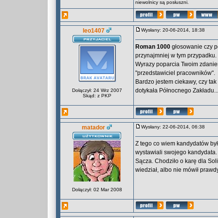
niewolnicy są posłuszni.
leo1407
Wysłany: 20-06-2014, 18:38
Roman 1000
głosowanie czy po
przynajmniej w tym przypadku.
Wyrazy poparcia Twoim zdaniem
"przedstawiciel pracowników".
Bardzo jestem ciekawy, czy tak
dotykała Północnego Zakładu..
Dołączył: 24 Wrz 2007
Skąd: z PKP
matador
Wysłany: 22-06-2014, 06:38
Z tego co wiem kandydatów był
wystawiali swojego kandydata.
Sącza. Chodziło o karę dla So
wiedział, albo nie mówił prawdy
Dołączył: 02 Mar 2008