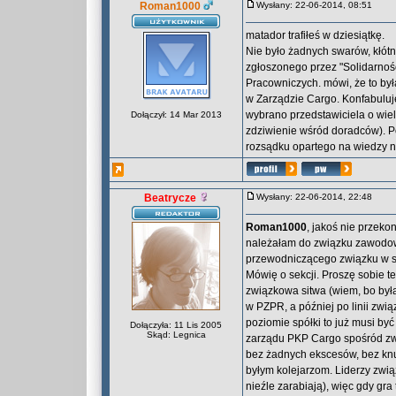
Roman1000
Wysłany: 22-06-2014, 08:51
matador trafiłeś w dziesiątkę.
Nie było żadnych swarów, kłótn
zgłoszonego przez "Solidarnoś
Pracowniczych. mówi, że to by
w Zarządzie Cargo. Konfabuluje 
wybrano przedstawiciela o wie
Dołączył: 14 Mar 2013
zdziwienie wśród doradców). 
rozsądku opartego na wiedzy 
Beatrycze
Wysłany: 22-06-2014, 22:48
Roman1000
, jakoś nie przek
należałam do związku zawodowe
przewodniczącego związku w se
Mówię o sekcji. Proszę sobie te
związkowa sitwa (wiem, bo była
w PZPR, a później po linii zwią
poziomie spółki to już musi być
Dołączyła: 11 Lis 2005
Skąd: Legnica
zarządu PKP Cargo spośród zwią
bez żadnych ekscesów, bez knuc
byłym kolejarzom. Liderzy zwią
nieźle zarabiają), więc gdy gr