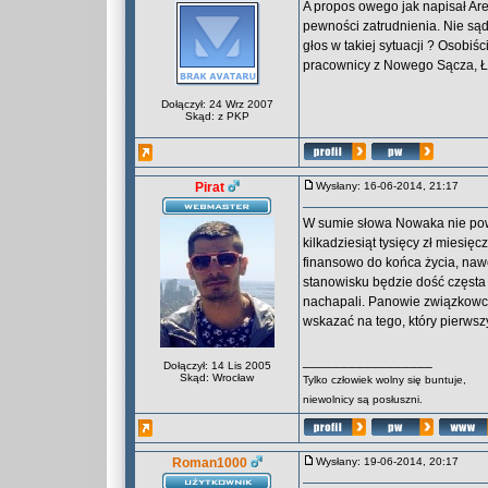
A propos owego jak napisał Ar
pewności zatrudnienia. Nie sąd
głos w takiej sytuacji ? Osobiś
pracownicy z Nowego Sącza, Ło
Dołączył: 24 Wrz 2007
Skąd: z PKP
Pirat
Wysłany: 16-06-2014, 21:17
W sumie słowa Nowaka nie pow
kilkadziesiąt tysięcy zł miesię
finansowo do końca życia, nawet
stanowisku będzie dość częsta
nachapali. Panowie związkowcy 
wskazać na tego, który pierwsz
_________________
Dołączył: 14 Lis 2005
Skąd: Wrocław
Tylko człowiek wolny się buntuje,
niewolnicy są posłuszni.
Roman1000
Wysłany: 19-06-2014, 20:17