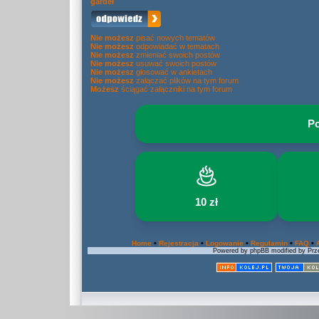
gardeł
Nie możesz
pisać nowych tematów
Nie możesz
odpowiadać w tematach
Nie możesz
zmieniać swoich postów
Nie możesz
usuwać swoich postów
Nie możesz
głosować w ankietach
Nie możesz
załączać plików na tym forum
Możesz
ściągać załączniki na tym forum
Po
10 zł
•
•
•
•
•
Home
Rejestracja
Logowanie
Regulamin
FAQ
Powered by phpBB modified by Prze