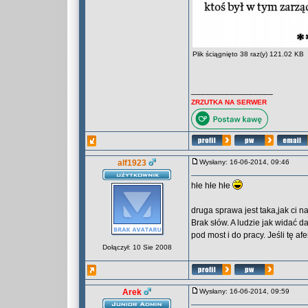
Plik ściągnięto 38 raz(y) 121.02 KB
_________________
ZRZUTKA NA SERWER
alf1923
Wysłany: 16-06-2014, 09:46
hłe hłe hłe
druga sprawa jest taka,jak ci n
Brak słów. A ludzie jak widać d
pod most i do pracy. Jeśli tę a
Dołączył: 10 Sie 2008
Arek
Wysłany: 16-06-2014, 09:59