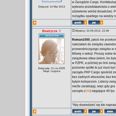
w Zarządzie Cargo. Konfabuluje 
wybrano przedstawiciela o wie
Dołączył: 14 Mar 2013
zdziwienie wśród doradców). 
rozsądku opartego na wiedzy 
Beatrycze
Wysłany: 22-06-2014, 22:48
Roman1000
, jakoś nie przek
należałam do związku zawodowe
przewodniczącego związku w se
Mówię o sekcji. Proszę sobie te
związkowa sitwa (wiem, bo była
w PZPR, a później po linii zwią
poziomie spółki to już musi być
Dołączyła: 11 Lis 2005
Skąd: Legnica
zarządu PKP Cargo spośród zwią
bez żadnych ekscesów, bez knuc
byłym kolejarzom. Liderzy zwią
nieźle zarabiają), więc gdy gr
zarządu (
klik
) sięgające 40 tys
_________________
"Aby dowiedzieć się kto naprawd