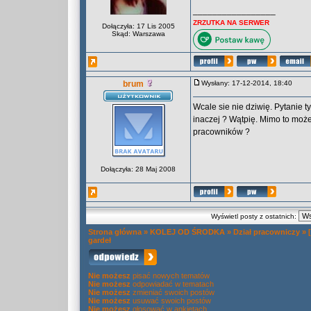
_________________
ZRZUTKA NA SERWER
Dołączyła: 17 Lis 2005
Skąd: Warszawa
brum
Wysłany: 17-12-2014, 18:40
Wcale sie nie dziwię. Pytanie 
inaczej ? Wątpię. Mimo to moż
pracowników ?
Dołączyła: 28 Maj 2008
Wyświetl posty z ostatnich:
Strona główna
»
KOLEJ OD ŚRODKA
»
Dział pracowniczy
»
gardeł
Nie możesz
pisać nowych tematów
Nie możesz
odpowiadać w tematach
Nie możesz
zmieniać swoich postów
Nie możesz
usuwać swoich postów
Nie możesz
głosować w ankietach