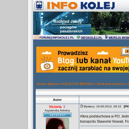
FORUM
@
INFOKOLEJ.PL
INFOKOLEJ.PL
WERSJA MOB
Strona główna
»
KOLEJ OD ŚRODKA
»
Dział pracowniczy
»
Autor
Victoria
Wysłany: 16-06-2014, 08:10
[PK
Asystentka Admina
Afera podsłuchowa w PO. Jedną 
transportu Sławomir Nowak. F