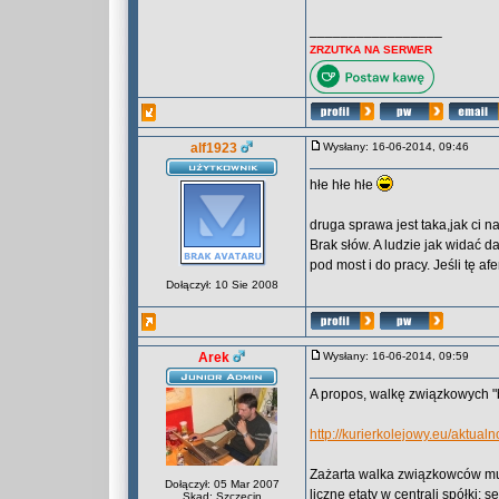
_________________
ZRZUTKA NA SERWER
alf1923
Wysłany: 16-06-2014, 09:46
hłe hłe hłe
druga sprawa jest taka,jak ci n
Brak słów. A ludzie jak widać d
pod most i do pracy. Jeśli tę a
Dołączył: 10 Sie 2008
Arek
Wysłany: 16-06-2014, 09:59
A propos, walkę związkowych "
http://kurierkolejowy.eu/aktu
Zażarta walka związkowców musi
Dołączył: 05 Mar 2007
liczne etaty w centrali spółki: 
Skąd: Szczecin