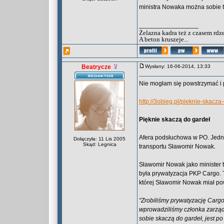
ministra Nowaka można sobie t
_________________
Żelazna kadra też z czasem rdz
A beton kruszeje...
Beatrycze
Wysłany: 16-06-2014, 13:33
Nie mogłam się powstrzymać i p
http://3obieg.pl/pieknie-skacza
Pięknie skaczą do gardeł
Afera podsłuchowa w PO. Jedną 
Dołączyła: 11 Lis 2005
Skąd: Legnica
transportu Sławomir Nowak.
Sławomir Nowak jako minister t
była prywatyzacja PKP Cargo. 
której Sławomir Nowak miał po
"Zrobiliśmy prywatyzację Cargo.
wprowadziliśmy członka zarządu
sobie skaczą do gardeł, jest po 