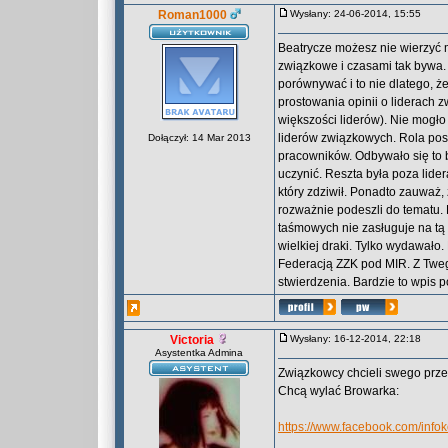
Roman1000
Wysłany: 24-06-2014, 15:55
Beatrycze możesz nie wierzyć
związkowe i czasami tak bywa
porównywać i to nie dlatego, ż
prostowania opinii o liderach
większości liderów). Nie mogło
liderów związkowych. Rola po
Dołączył: 14 Mar 2013
pracowników. Odbywało się to 
uczynić. Reszta była poza lide
który zdziwił. Ponadto zauważ
rozważnie podeszli do tematu. 
taśmowych nie zasługuje na tą
wielkiej draki. Tylko wydawało.
Federacją ZZK pod MIR. Z Twego
stwierdzenia. Bardzie to wpis 
Victoria
Wysłany: 16-12-2014, 22:18
Asystentka Admina
Związkowcy chcieli swego przed
Chcą wylać Browarka:
https://www.facebook.com/inf