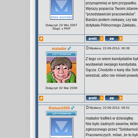
przynajmniej w tym przypadku.
Wyrazy poparcia Twoim zdaniem
"przedstawiciel pracowników".
Bardzo jestem ciekawy, czy tak
dotykała Północnego Zakładu..
Dołączył: 24 Wrz 2007
Skąd: z PKP
matador
Wysłany: 22-06-2014, 06:38
Z tego co wiem kandydatów był
wystawiali swojego kandydata.
Sącza. Chodziło o karę dla So
wiedział, albo nie mówił prawdy
Dołączył: 02 Mar 2008
Roman1000
Wysłany: 22-06-2014, 08:51
matador trafiłeś w dziesiątkę.
Nie było żadnych swarów, kłótn
zgłoszonego przez "Solidarnoś
Pracowniczych. mówi, że to by