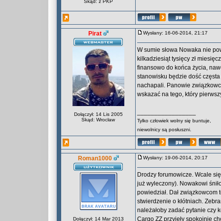
Skąd: z PKP
Pirat
Wysłany: 16-06-2014, 21:17
W sumie słowa Nowaka nie pow
kilkadziesiąt tysięcy zł miesię
finansowo do końca życia, nawet
stanowisku będzie dość częsta
nachapali. Panowie związkowcy 
wskazać na tego, który pierwsz
_________________
Dołączył: 14 Lis 2005
Skąd: Wrocław
Tylko człowiek wolny się buntuje,
niewolnicy są posłuszni.
Roman1000
Wysłany: 19-06-2014, 20:17
Drodzy forumowicze. Wcale się n
już wyleczony). Nowakowi śniło 
powiedział. Dał związkowcom to
stwierdzenie o kłótniach. Zebr
należałoby zadać pytanie czy k
Cargo ZZ przyjęły spokojnie c
Dołączył: 14 Mar 2013