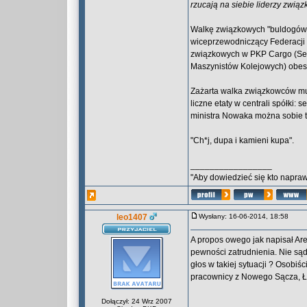
rzucają na siebie liderzy związ
Walkę związkowych "buldogów"
wiceprzewodniczący Federacji 
związkowych w PKP Cargo (Sek
Maszynistów Kolejowych) obes
Zażarta walka związkowców musi
liczne etaty w centrali spółki: 
ministra Nowaka można sobie ty
"Ch*j, dupa i kamieni kupa".
_________________
"Aby dowiedzieć się kto naprawd
leo1407
Wysłany: 16-06-2014, 18:58
A propos owego jak napisał Ar
pewności zatrudnienia. Nie sąd
głos w takiej sytuacji ? Osobiś
pracownicy z Nowego Sącza, Ło
Dołączył: 24 Wrz 2007