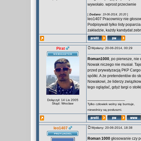
wywołało. wprost przeciwnie
[
Dodano
: 19-06-2014, 20:20
]
leo1407 Pracownicy nie głosowa
Podpisywali tylko listy popar
zakładzie, każdy kandydat zebr
Pirat
Wysłany: 20-06-2014, 00:29
Roman1000
, po pierwsze, nie
Nowak niczego nie musiał. Taje
przed prywatyzacją PKP Cargo, 
spółki. A że pretendentów do s
Nowakowi, że liderzy związkow
tego oglądać, gdyż targi o stoł
_________________
Dołączył: 14 Lis 2005
Skąd: Wrocław
Tylko człowiek wolny się buntuje,
niewolnicy są posłuszni.
leo1407
Wysłany: 20-06-2014, 18:38
Roman 1000
głosowanie czy po