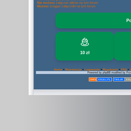
Nie możesz
załączać plików na tym forum
Możesz
ściągać załączniki na tym forum
Po
10 zł
•
•
•
•
•
Home
Rejestracja
Logowanie
Regulamin
FAQ
Powered by phpBB modified by Prze