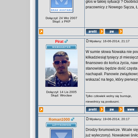
głos w takiej sytuacji ? Osobiś
pracownicy z Nowego Sącza, Ło
Dołączył: 24 Wrz 2007
Skąd: z PKP
Pirat
Wysłany: 16-06-2014, 21:17
W sumie słowa Nowaka nie pow
kilkadziesiąt tysięcy zł miesię
finansowo do końca życia, nawet
stanowisku będzie dość częsta
nachapali. Panowie związkowcy 
wskazać na tego, który pierwsz
_________________
Dołączył: 14 Lis 2005
Skąd: Wrocław
Tylko człowiek wolny się buntuje,
niewolnicy są posłuszni.
Roman1000
Wysłany: 19-06-2014, 20:17
Drodzy forumowicze. Wcale się n
już wyleczony). Nowakowi śniło 