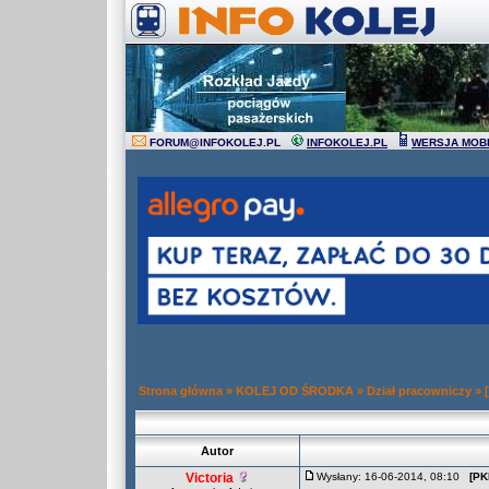
FORUM
@
INFOKOLEJ.PL
INFOKOLEJ.PL
WERSJA MOB
Strona główna
»
KOLEJ OD ŚRODKA
»
Dział pracowniczy
»
Autor
Victoria
Wysłany: 16-06-2014, 08:10
[PK