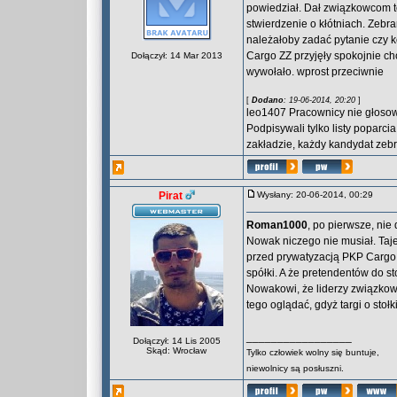
powiedział. Dał związkowcom to
stwierdzenie o kłótniach. Zebr
należałoby zadać pytanie czy k
Cargo ZZ przyjęły spokojnie c
Dołączył: 14 Mar 2013
wywołało. wprost przeciwnie
[
Dodano
: 19-06-2014, 20:20
]
leo1407 Pracownicy nie głosowa
Podpisywali tylko listy popar
zakładzie, każdy kandydat zebr
Pirat
Wysłany: 20-06-2014, 00:29
Roman1000
, po pierwsze, nie
Nowak niczego nie musiał. Taje
przed prywatyzacją PKP Cargo, 
spółki. A że pretendentów do s
Nowakowi, że liderzy związkow
tego oglądać, gdyż targi o stoł
_________________
Dołączył: 14 Lis 2005
Skąd: Wrocław
Tylko człowiek wolny się buntuje,
niewolnicy są posłuszni.