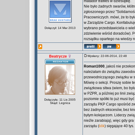
matador trafiłeś w dziesiątkę.
Nie było żadnych swarów, kłótn
zgłoszonego przez "Solidarnoś
Pracowniczych. mówi, że to by
w Zarządzie Cargo. Konfabuluje 
wybrano przedstawiciela o wie
Dołączył: 14 Mar 2013
zdziwienie wśród doradców). 
rozsądku opartego na wiedzy 
Beatrycze
Wysłany: 22-06-2014, 22:48
Roman1000
, jakoś nie przek
należałam do związku zawodowe
przewodniczącego związku w se
Mówię o sekcji. Proszę sobie te
związkowa sitwa (wiem, bo była
w PZPR, a później po linii zwią
poziomie spółki to już musi być
Dołączyła: 11 Lis 2005
Skąd: Legnica
zarządu PKP Cargo spośród zwią
bez żadnych ekscesów, bez knuc
byłym kolejarzom. Liderzy zwią
nieźle zarabiają), więc gdy gr
zarządu (
klik
) sięgające 40 tys