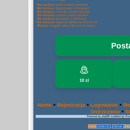
Nie możesz
pisać nowych tematów
Nie możesz
odpowiadać w tematach
Nie możesz
zmieniać swoich postów
Nie możesz
usuwać swoich postów
Nie możesz
głosować w ankietach
Nie możesz
załączać plików na tym forum
Możesz
ściągać załączniki na tym forum
Post
10 zł
•
•
•
Home
Rejestracja
Logowanie
Re
•
Ostrzeżenia
S
Powered by phpBB modified by Prze