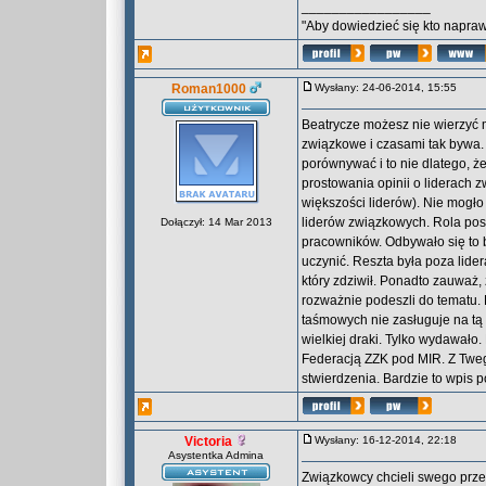
_________________
"Aby dowiedzieć się kto naprawd
Roman1000
Wysłany: 24-06-2014, 15:55
Beatrycze możesz nie wierzyć
związkowe i czasami tak bywa
porównywać i to nie dlatego, ż
prostowania opinii o liderach
większości liderów). Nie mogło
liderów związkowych. Rola po
Dołączył: 14 Mar 2013
pracowników. Odbywało się to 
uczynić. Reszta była poza lide
który zdziwił. Ponadto zauważ
rozważnie podeszli do tematu. 
taśmowych nie zasługuje na tą
wielkiej draki. Tylko wydawało.
Federacją ZZK pod MIR. Z Twego
stwierdzenia. Bardzie to wpis 
Victoria
Wysłany: 16-12-2014, 22:18
Asystentka Admina
Związkowcy chcieli swego przed