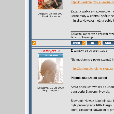
http://kurierkolejowy.eu/aktu
Zażarta walka związkowców musi
Dołączył: 05 Mar 2007
liczne etaty w centrali spółki: 
Skąd: Szczecin
ministra Nowaka można sobie t
_________________
Żelazna kadra też z czasem rdz
A beton kruszeje...
Beatrycze
Wysłany: 16-06-2014, 13:33
Nie mogłam się powstrzymać i p
http://3obieg.pl/pieknie-skacza
Pięknie skaczą do gardeł
Afera podsłuchowa w PO. Jedną 
Dołączyła: 11 Lis 2005
Skąd: Legnica
transportu Sławomir Nowak.
Sławomir Nowak jako minister t
była prywatyzacja PKP Cargo. 
której Sławomir Nowak miał po