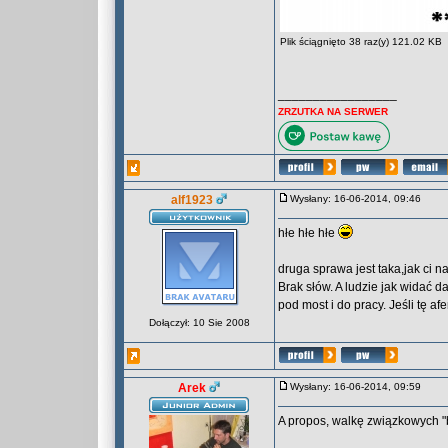
Plik ściągnięto 38 raz(y) 121.02 KB
_________________
ZRZUTKA NA SERWER
alf1923
Wysłany: 16-06-2014, 09:46
hłe hłe hłe
druga sprawa jest taka,jak ci n
Brak słów. A ludzie jak widać d
pod most i do pracy. Jeśli tę a
Dołączył: 10 Sie 2008
Arek
Wysłany: 16-06-2014, 09:59
A propos, walkę związkowych "