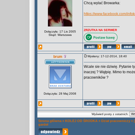
Chcą wylać Browarka:
https://www.facebook.com/inf
_________________
ZRZUTKA NA SERWER
Dołączyła: 17 Lis 2005
Skąd: Warszawa
brum
Wysłany: 17-12-2014, 18:40
Wcale sie nie dziwię. Pytanie 
inaczej ? Wątpię. Mimo to moż
pracowników ?
Dołączyła: 28 Maj 2008
Wyświetl posty z ostatnich:
Strona główna
»
KOLEJ OD ŚRODKA
»
Dział pracowniczy
»
gardeł