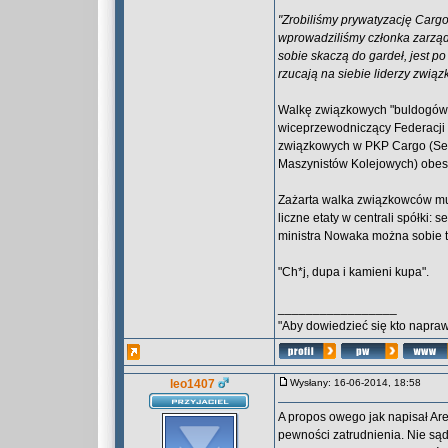
"Zrobiliśmy prywatyzację Cargo.
wprowadziliśmy członka zarządu
sobie skaczą do gardeł, jest po 
rzucają na siebie liderzy związ
Walkę związkowych "buldogów"
wiceprzewodniczący Federacji 
związkowych w PKP Cargo (Sek
Maszynistów Kolejowych) obes
Zażarta walka związkowców musi
liczne etaty w centrali spółki: 
ministra Nowaka można sobie ty
"Ch*j, dupa i kamieni kupa".
_________________
"Aby dowiedzieć się kto naprawd
leo1407
Wysłany: 16-06-2014, 18:58
A propos owego jak napisał Ar
pewności zatrudnienia. Nie sąd