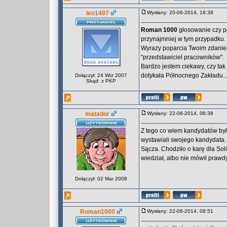
leo1407
Wysłany: 20-06-2014, 18:38
Roman 1000
głosowanie czy po
przynajmniej w tym przypadku.
Wyrazy poparcia Twoim zdaniem
"przedstawiciel pracowników".
Bardzo jestem ciekawy, czy tak
dotykała Północnego Zakładu..
Dołączył: 24 Wrz 2007
Skąd: z PKP
matador
Wysłany: 22-06-2014, 06:38
Z tego co wiem kandydatów był
wystawiali swojego kandydata.
Sącza. Chodziło o karę dla So
wiedział, albo nie mówił prawdy
Dołączył: 02 Mar 2008
Roman1000
Wysłany: 22-06-2014, 08:51