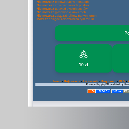
Nie możesz
odpowiadać w tematach
Nie możesz
zmieniać swoich postów
Nie możesz
usuwać swoich postów
Nie możesz
głosować w ankietach
Nie możesz
załączać plików na tym forum
Możesz
ściągać załączniki na tym forum
Po
10 zł
•
•
•
•
•
Home
Rejestracja
Logowanie
Regulamin
FAQ
Powered by phpBB modified by Prze