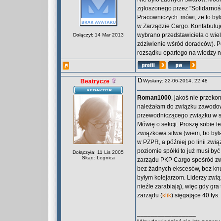
zgłoszonego przez "Solidarnoś
Pracowniczych. mówi, że to by
w Zarządzie Cargo. Konfabuluje 
wybrano przedstawiciela o wie
Dołączył: 14 Mar 2013
zdziwienie wśród doradców). 
rozsądku opartego na wiedzy 
Beatrycze
Wysłany: 22-06-2014, 22:48
Roman1000
, jakoś nie przek
należałam do związku zawodowe
przewodniczącego związku w se
Mówię o sekcji. Proszę sobie te
związkowa sitwa (wiem, bo była
w PZPR, a później po linii zwią
poziomie spółki to już musi być
Dołączyła: 11 Lis 2005
Skąd: Legnica
zarządu PKP Cargo spośród zwią
bez żadnych ekscesów, bez knuc
byłym kolejarzom. Liderzy zwią
nieźle zarabiają), więc gdy gr
zarządu (
klik
) sięgające 40 tys
_________________