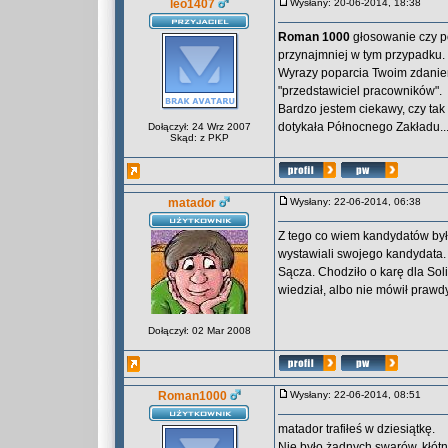
leo1407
Wysłany: 20-06-2014, 18:38
Roman 1000
głosowanie czy po
przynajmniej w tym przypadku.
Wyrazy poparcia Twoim zdaniem
"przedstawiciel pracowników".
Bardzo jestem ciekawy, czy tak
dotykała Północnego Zakładu..
Dołączył: 24 Wrz 2007
Skąd: z PKP
matador
Wysłany: 22-06-2014, 06:38
Z tego co wiem kandydatów był
wystawiali swojego kandydata.
Sącza. Chodziło o karę dla So
wiedział, albo nie mówił prawdy
Dołączył: 02 Mar 2008
Roman1000
Wysłany: 22-06-2014, 08:51
matador trafiłeś w dziesiątkę.
Nie było żadnych swarów, kłótn