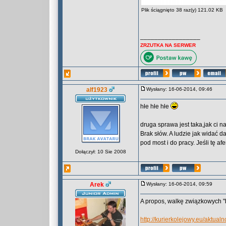
Plik ściągnięto 38 raz(y) 121.02 KB
_________________
ZRZUTKA NA SERWER
alf1923
Wysłany: 16-06-2014, 09:46
hłe hłe hłe
druga sprawa jest taka,jak ci n
Brak słów. A ludzie jak widać d
pod most i do pracy. Jeśli tę a
Dołączył: 10 Sie 2008
Arek
Wysłany: 16-06-2014, 09:59
A propos, walkę związkowych "
http://kurierkolejowy.eu/aktu