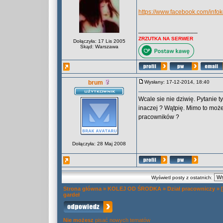
https://www.facebook.com/inf
_________________
ZRZUTKA NA SERWER
Dołączyła: 17 Lis 2005
Skąd: Warszawa
brum
Wysłany: 17-12-2014, 18:40
Wcale sie nie dziwię. Pytanie 
inaczej ? Wątpię. Mimo to moż
pracowników ?
Dołączyła: 28 Maj 2008
Wyświetl posty z ostatnich:
Strona główna
»
KOLEJ OD ŚRODKA
»
Dział pracowniczy
»
gardeł
Nie możesz
pisać nowych tematów