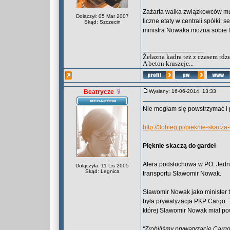
Zażarta walka związkowców musi
Dołączył: 05 Mar 2007
liczne etaty w centrali spółki: 
Skąd: Szczecin
ministra Nowaka można sobie t
_________________
Żelazna kadra też z czasem rdz
A beton kruszeje...
Beatrycze
Wysłany: 16-06-2014, 13:33
Nie mogłam się powstrzymać i p
http://3obieg.pl/pieknie-skacza
Pięknie skaczą do gardeł
Afera podsłuchowa w PO. Jedną 
Dołączyła: 11 Lis 2005
Skąd: Legnica
transportu Sławomir Nowak.
Sławomir Nowak jako minister t
była prywatyzacja PKP Cargo. 
której Sławomir Nowak miał po
"Zrobiliśmy prywatyzację Cargo.