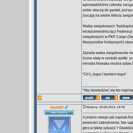
wprowadziliśmy członka zarządu
sobie skaczą do gardeł, jest po 
rzucają na siebie liderzy związ
Walkę związkowych "buldogów"
wiceprzewodniczący Federacji 
związkowych w PKP Cargo (Sek
Maszynistów Kolejowych) obes
Zażarta walka związkowców musi
liczne etaty w centrali spółki: 
ministra Nowaka można sobie ty
"Ch*j, dupa i kamieni kupa".
_________________
"Aby dowiedzieć się kto naprawd
leo1407
Wysłany: 16-06-2014, 18:58
A propos owego jak napisał Ar
pewności zatrudnienia. Nie sąd
głos w takiej sytuacji ? Osobiś