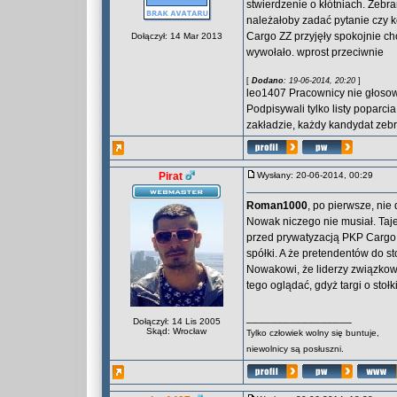
stwierdzenie o kłótniach. Zebr
należałoby zadać pytanie czy k
Cargo ZZ przyjęły spokojnie c
Dołączył: 14 Mar 2013
wywołało. wprost przeciwnie
[
Dodano
: 19-06-2014, 20:20
]
leo1407 Pracownicy nie głosowa
Podpisywali tylko listy popar
zakładzie, każdy kandydat zebr
Pirat
Wysłany: 20-06-2014, 00:29
Roman1000
, po pierwsze, nie
Nowak niczego nie musiał. Taje
przed prywatyzacją PKP Cargo, 
spółki. A że pretendentów do s
Nowakowi, że liderzy związkow
tego oglądać, gdyż targi o stoł
_________________
Dołączył: 14 Lis 2005
Skąd: Wrocław
Tylko człowiek wolny się buntuje,
niewolnicy są posłuszni.