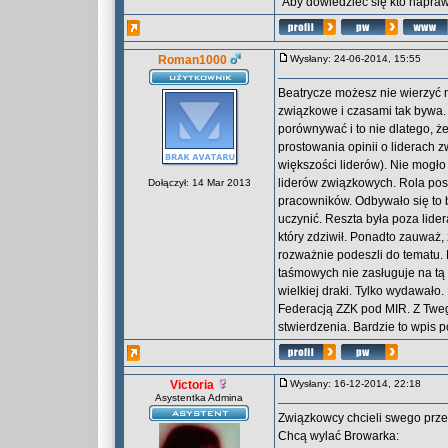
"Aby dowiedzieć się kto naprawd
Roman1000
Wysłany: 24-06-2014, 15:55
Beatrycze możesz nie wierzyć
związkowe i czasami tak bywa
porównywać i to nie dlatego, ż
prostowania opinii o liderach
większości liderów). Nie mogło
liderów związkowych. Rola po
Dołączył: 14 Mar 2013
pracowników. Odbywało się to 
uczynić. Reszta była poza lide
który zdziwił. Ponadto zauważ
rozważnie podeszli do tematu. 
taśmowych nie zasługuje na tą
wielkiej draki. Tylko wydawało.
Federacją ZZK pod MIR. Z Twego
stwierdzenia. Bardzie to wpis 
Victoria
Wysłany: 16-12-2014, 22:18
Asystentka Admina
Związkowcy chcieli swego przed
Chcą wylać Browarka: