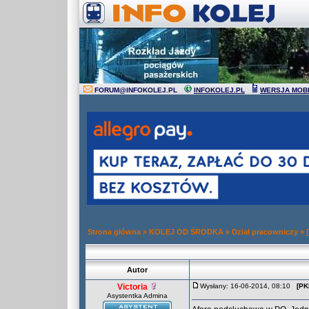
FORUM
@
INFOKOLEJ.PL
INFOKOLEJ.PL
WERSJA MOB
Strona główna
»
KOLEJ OD ŚRODKA
»
Dział pracowniczy
»
Autor
Victoria
Wysłany: 16-06-2014, 08:10
[PK
Asystentka Admina