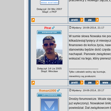
pracownicy z Nowego Sącza, Ło
Dołączył: 24 Wrz 2007
Skąd: z PKP
Pirat
Wysłany: 16-06-2014, 21:17
W sumie słowa Nowaka nie pow
kilkadziesiąt tysięcy zł miesię
finansowo do końca życia, nawet
stanowisku będzie dość częsta
nachapali. Panowie związkowcy 
wskazać na tego, który pierwsz
_________________
Dołączył: 14 Lis 2005
Skąd: Wrocław
Tylko człowiek wolny się buntuje,
niewolnicy są posłuszni.
Roman1000
Wysłany: 19-06-2014, 20:17
Drodzy forumowicze. Wcale się n
już wyleczony). Nowakowi śniło 
powiedział. Dał związkowcom to