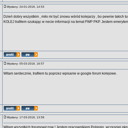
Wysłany: 24-01-2018, 14:53
Dzień dobry wszystkim , miło mi być znowu wśród kolejarzy , bo pewnie takich t
KOLEJ trafiłem szukając w necie informacji na temat FWP PKP. Jestem emeryte
Wysłany: 05-03-2018, 16:57
Witam serdecznie, trafiłem tu poprzez wpisanie w google forum kolejowe.
Wysłany: 17-03-2018, 13:59
Witam wszystkich forumowiczow ! Jestem pracownikiem Polregio, wczesniej pkp