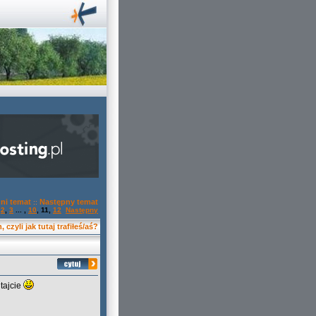
ni temat
Następny temat
::
,
2
,
3
... ,
10
,
11
,
12
Następny
 czyli jak tutaj trafiłeś/aś?
tajcie