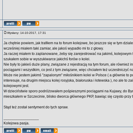
Wysłany: 14-10-2017, 17:31
Ja chętnie powiem, jak trafiłem na to forum kolejowe, bo jeszcze się w tym dzia
wcześniej miałem taki zamiar, ale jakoś wypadło mi to z głowy.
Ja raczej miałem to zaplanowane, żeby się zarejestrować na jakimś, kolejowym f
szukałem sobie w wyszukiwarce jakichś forów o kolei.
Nie były to jakieś duże plany, związane z rejestracją na tym forum, ale również in
pociągami i wszystkim, co jest z tym związane, więc chciałem też uczestniczyć n
Może nie jestem jakimś "zapalonym" miłośnikiem kolei w Polsce ( a głównie to p
interesuje, na drugim miejscu kolej rosyjska, białoruska i łotewska ), no ale to
kolejowymi jest.
W dzieciństwie sporo podróżowałem pośpiesznymi pociągami na Kujawy, do Bydg
mieszkałem w Szczecinie, blisko dworca głównego PKP, bawiąc się często przy 
Stąd też został sentyment do tych spraw.
_________________
Kolejowa pasja.