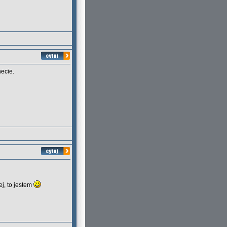
necie.
ej, to jestem