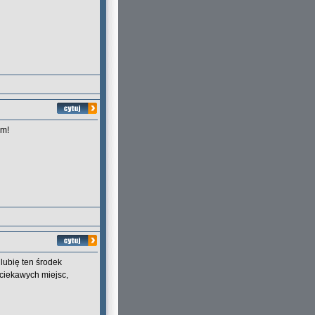
am!
lubię ten środek
 ciekawych miejsc,