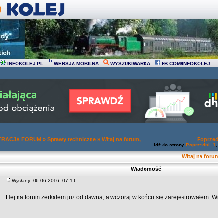
INFOKOLEJ.PL
WERSJA MOBILNA
WYSZUKIWARKA
FB.COM/INFOKOLEJ
TRACJA FORUM
»
Sprawy techniczne
»
Witaj na forum,
Poprzed
Idź do strony
Poprzedni
1
Witaj na forum,
Wiadomość
Wysłany: 06-06-2016, 07:10
Hej na forum zerkałem już od dawna, a wczoraj w końcu się zarejestrowałem. Wi