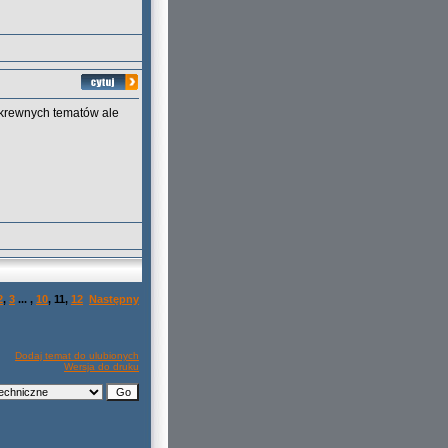
okrewnych tematów ale
2
,
3
... ,
10
,
11
,
12
Następny
Dodaj temat do ulubionych
Wersja do druku