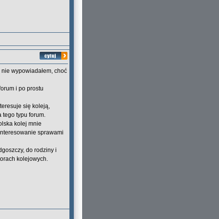
le nie wypowiadałem, choć
orum i po prostu
teresuje się koleją,
a tego typu forum.
olska kolej mnie
 zainteresowanie sprawami
oszczy, do rodziny i
torach kolejowych.