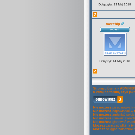
Dołączyła: 13 Maj 2018
taerchip
Dołączył: 14 Maj 2018
Strona główna
»
ADMINIS
»
Witaj na forum, czyli jak 
Nie możesz
pisać nowych 
Nie możesz
odpowiadać w 
Nie możesz
zmieniać swoic
Nie możesz
usuwać swoich
Nie możesz
głosować w ank
Możesz
załączać pliki na t
Możesz
ściągać załączniki 