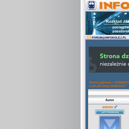
FORUM
@
INFOKOLEJ.PL
Strona główna
»
ADMINIS
czyli jak tutaj trafiłeś/aś?
Autor
adonix