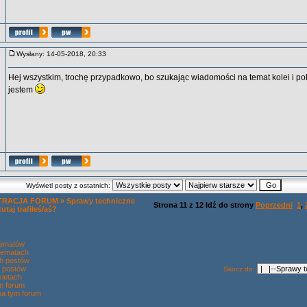
Wysłany: 14-05-2018, 20:33
Hej wszystkim, trochę przypadkowo, bo szukając wiadomości na temat kolei i p
jestem
Wyświetl posty z ostatnich:
TRACJA FORUM
»
Sprawy techniczne
Strona
11
z
12
Idź do strony
Poprzedni
1
,
tutaj trafiłeś/aś?
tematów
tematach
h postów
 postów
Skocz do:
ietach
ym forum
na tym forum