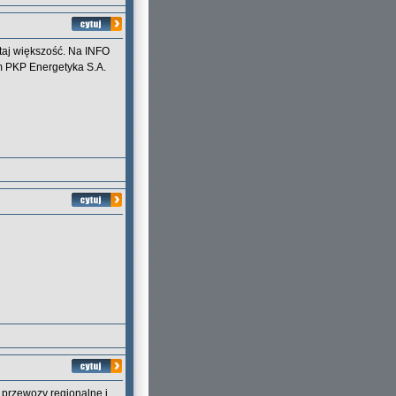
utaj większość. Na INFO
m PKP Energetyka S.A.
 przewozy regionalne i