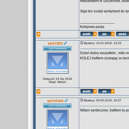
mieszkałem w Szczecinie, blis
Stąd też został sentyment do ty
_________________
Kolejowa pasja.
alek1950
Wysłany: 24-01-2018, 14:53
Dzień dobry wszystkim , miło m
KOLEJ trafiłem szukając w nec
Dołączył: 24 Sty 2018
Skąd: Wieluń
garminiak
Wysłany: 05-03-2018, 16:57
Witam serdecznie, trafiłem tu 