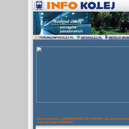
FORUM
@
INFOKOLEJ.PL
INFOKOLEJ.PL
WERSJA MOB
Strona główna
»
ADMINISTRACJA FORUM
»
Sprawy technic
czyli jak tutaj trafiłeś/aś?