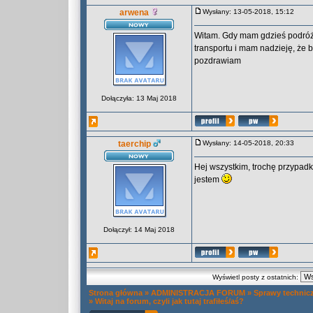
arwena
Wysłany: 13-05-2018, 15:12
Witam. Gdy mam gdzieś podróżo
transportu i mam nadzieję, że
pozdrawiam
Dołączyła: 13 Maj 2018
taerchip
Wysłany: 14-05-2018, 20:33
Hej wszystkim, trochę przypad
jestem
Dołączył: 14 Maj 2018
Wyświetl posty z ostatnich:
Strona główna
»
ADMINISTRACJA FORUM
»
Sprawy technic
»
Witaj na forum, czyli jak tutaj trafiłeś/aś?