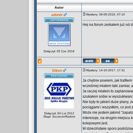
Autor
adonix
Wysłany: 06-06-2016, 07:10
Hej na forum zerkałem już od d
Dołączył: 05 Cze 2016
Diken
Wysłany: 14-10-2017, 17:31
Ja chętnie powiem, jak trafiłe
wcześniej miałem taki zamiar, a
Ja raczej miałem to zaplanowan
szukałem sobie w wyszukiwarce 
Nie były to jakieś duże plany, z
pociągami i wszystkim, co jest 
Może nie jestem jakimś "zapalo
Dołączył: 04 Lut 2012
Skąd: Szczecin/Radom
interesuje, na drugim miejscu k
kolejowymi jest.
W dzieciństwie sporo podróżow