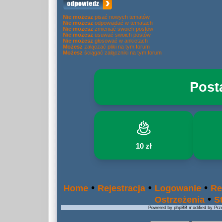
Nie możesz
pisać nowych tematów
Nie możesz
odpowiadać w tematach
Nie możesz
zmieniać swoich postów
Nie możesz
usuwać swoich postów
Nie możesz
głosować w ankietach
Możesz
załączać pliki na tym forum
Możesz
ściągać załączniki na tym forum
Post
10 zł
•
•
•
Home
Rejestracja
Logowanie
Re
•
Ostrzeżenia
S
Powered by phpBB modified by Prze