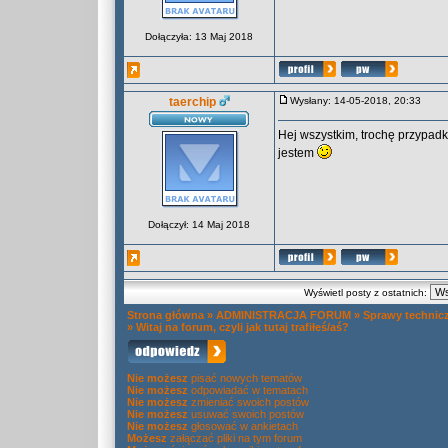
Dołączyła: 13 Maj 2018
taerchip
Wysłany: 14-05-2018, 20:33
Hej wszystkim, trochę przypad
jestem
Dołączył: 14 Maj 2018
Wyświetl posty z ostatnich:
Strona główna
»
ADMINISTRACJA FORUM
»
Sprawy technic
»
Witaj na forum, czyli jak tutaj trafiłeś/aś?
Nie możesz
pisać nowych tematów
Nie możesz
odpowiadać w tematach
Nie możesz
zmieniać swoich postów
Nie możesz
usuwać swoich postów
Nie możesz
głosować w ankietach
Możesz
załączać pliki na tym forum