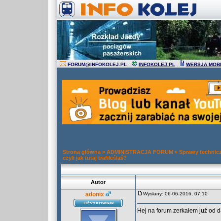
FORUM
@
INFOKOLEJ.PL
INFOKOLEJ.PL
WERSJA MOB
Strona główna
»
ADMINISTRACJA FORUM
»
Sprawy technic
czyli jak tutaj trafiłeś/aś?
Autor
adonix
Wysłany: 06-06-2016, 07:10
Hej na forum zerkałem już od d