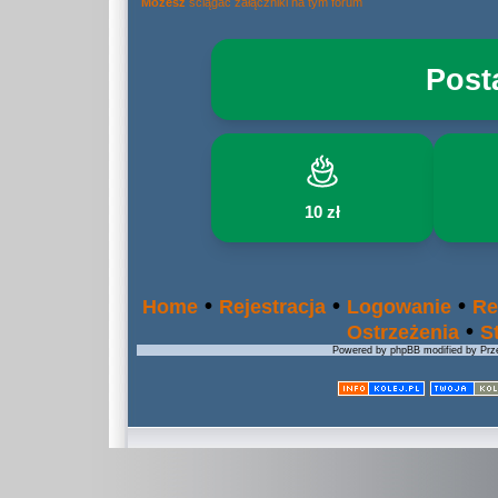
Możesz
ściągać załączniki na tym forum
Post
10 zł
•
•
•
Home
Rejestracja
Logowanie
Re
•
Ostrzeżenia
S
Powered by phpBB modified by Prze